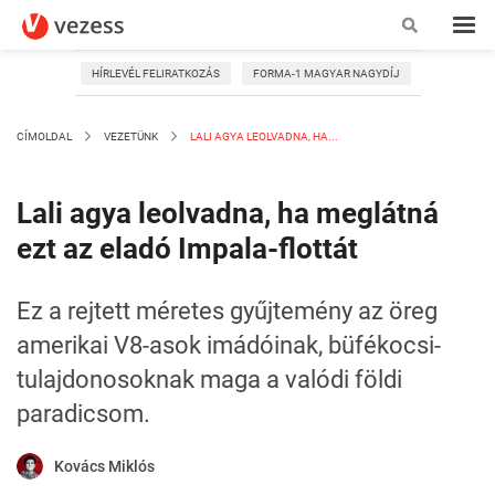
HÍRLEVÉL FELIRATKOZÁS
FORMA-1 MAGYAR NAGYDÍJ
CÍMOLDAL
VEZETÜNK
LALI AGYA LEOLVADNA, HA...
Lali agya leolvadna, ha meglátná
ezt az eladó Impala-flottát
Ez a rejtett méretes gyűjtemény az öreg
amerikai V8-asok imádóinak, büfékocsi-
tulajdonosoknak maga a valódi földi
paradicsom.
Kovács Miklós