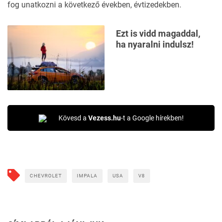
fog unatkozni a következő években, évtizedekben.
Ezt is vidd magaddal,
ha nyaralni indulsz!
Kövesd a
Vezess.hu
-t a Google hírekben!
CHEVROLET
IMPALA
USA
V8