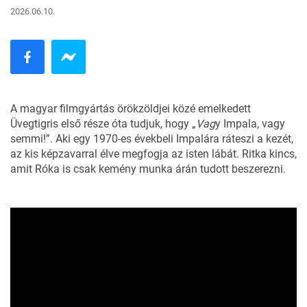
2026.06.10.
A magyar filmgyártás örökzöldjei közé emelkedett
Üvegtigris első része óta tudjuk, hogy
„
Vag
y Impala, vagy
semmi!”. Aki egy 1970-es évekbeli Impalára ráteszi a kezét,
az kis képzavarral élve megfogja az isten lábát. Ritka kincs,
amit Róka is csak kemény munka árán tudott beszerezni.