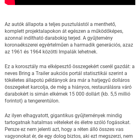
Az autók állapota a teljes pusztulástól a menthető,
komplett projektalapokon át egészen a működőképes,
azonnal indítható darabokig terjed. A gyűjtemény
koronaékszerei egyértelműen a harmadik generációs, azaz
az 1961 és 1964 közötti Impalák lehetnek.
Ez a korosztály ma elképesztő összegekért cserél gazdát: a
neves Bring a Trailer aukciós portál statisztikái szerint a
tökéletes állapotú példányok ára már a hatjegyű dolláros
összegeket karcolja, de még a hiányos, restaurálásra váró
darabokért is simán elkérnek 15 000 dollárt (kb. 5,5 millió
forintot) a tengerentúlon.
Az ilyen elhagyatott, gigantikus gyűjtemények mindig
tartogatnak hatalmas vételeket és életre szóló fogásokat.
Persze ez nem jelenti azt, hogy a réten álló összes vas
vagyonokat ér, de egy dolog biztos, aki ezt megszerzi, nem