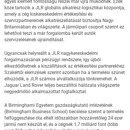
egyes kiemelt fontosságú részei már újra működnek. Ezek
közé tartozik a JLR globális alkatrész-logisztikai központja,
amely a cég kiskereskedelmi értékesítési és
szervizpartnereinek alkatrészellátását biztosítja Nagy-
Britanniában és világszerte. A járműipari csoport szerint ez
lehetővé teszi a már forgalomba került autók
szervizelésének újraindítását.
Ugyancsak helyreállt a JLR nagykereskedelmi
forgalmazásának pénzügyi rendszere, így újból
elkezdődhetnek a kiszállítások az értékesítési partnerekhez.
Szakértői elemzések szerint azonban ha a termelési szünet
elhúzódik,
a JLR számos alvállalkozója tönkremehet.
A
Jaguar Land Rover teljes beszállítói hálózata világszerte
negyedmillió alkalmazottat foglalkoztat.
A Birminghami Egyetem gazdaságkutató intézetének
(Birmingham Business School) becslése szerint a termelés
felfüggesztése óta eltelt időszakban hozzávetőleg 24 ezer
jármű nem készült el, és
a cégnek 1,7 milliárd font (több