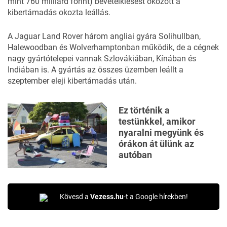
mint 760 milliárd forint) bevételkiesést okozott a
kibertámadás okozta leállás.
A Jaguar Land Rover három angliai gyára Solihullban,
Halewoodban és Wolverhamptonban működik, de a cégnek
nagy gyártótelepei vannak Szlovákiában, Kínában és
Indiában is. A gyártás az összes üzemben leállt a
szeptember eleji kibertámadás után.
Ez történik a
testünkkel, amikor
nyaralni megyünk és
órákon át ülünk az
autóban
Kövesd a
Vezess.hu
-t a Google hírekben!