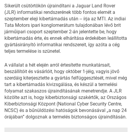
Sikerült csütörtökön újraindítani a Jaguar Land Rover
(JLR) informatikai rendszerének több fontos elemét a
szeptember eleji kibertámadás után ‒ írja az MTI. Az indiai
Tata Motors ipari konglomerátum tulajdonában lévő brit
járműipari csoport szeptember 2-án jelentette be, hogy
kibertámadás érte, és ennek elhárítása érdekében leállította
gyártásirányító informatikai rendszereit, így azóta a cég
teljes termelése is szünetel.
A vállalat a hét elején arról értesítette munkatársait,
beszállítóit és vásárlóit, hogy október 1-jéig, vagyis jövő
szerdáig kiterjesztette a gyártás felfüggesztését, mivel még
tart a kibertámadás kivizsgálása, és készül a termelési
folyamat szakaszos újraindításának menetrendje. A JLR
közölte azt is, hogy kiberbiztonsági szakértők, az Országos
Kiberbiztonsági Központ (National Cyber Security Centre,
NCSC) és a bűnüldözési hatóságok bevonásával „a nap 24
órájában” dolgoznak a termelés biztonságos újraindításán.