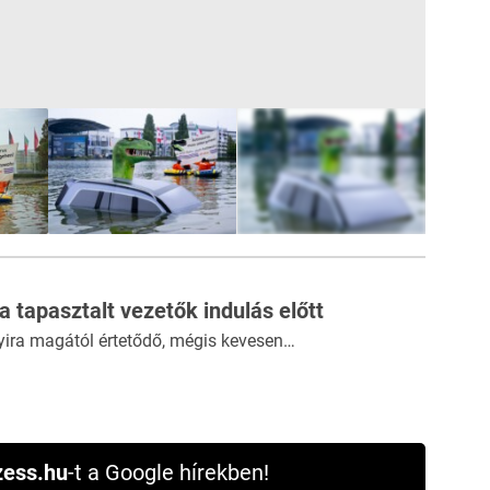
7
FOTÓ
 a tapasztalt vezetők indulás előtt
yira magától értetődő, mégis kevesen…
ess.hu
-t a Google hírekben!