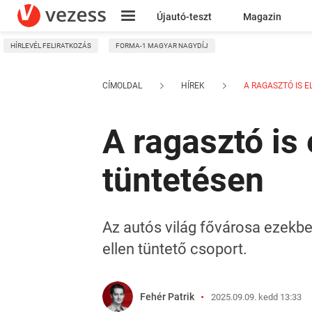
Újautó-teszt
Magazin
HÍRLEVÉL FELIRATKOZÁS
FORMA-1 MAGYAR NAGYDÍJ
Kresz
CÍMOLDAL
HÍREK
A RAGASZTÓ IS EL
A ragasztó is 
tüntetésen
Az autós világ fővárosa ezekbe
ellen tüntető csoport.
Fehér Patrik
2025.09.09. kedd 13:33