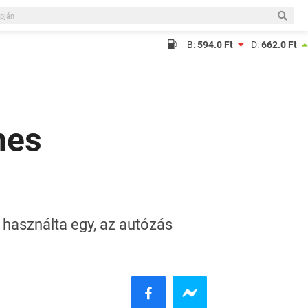
B:
594.0 Ft
D:
662.0 Ft
nes
 használta egy, az autózás