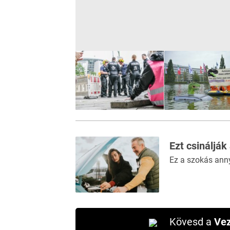
Ezt csinálják
Ez a szokás ann
Kövesd a
Vez