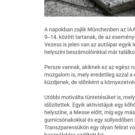
A napokban zajlik Münchenben az IAA
9‒14. között tartanak, de az esemény
Vezess is jelen van az autóipar egyik
helyszíni beszámolóinkkal
már találko
Persze vannak, akiknek ez az egész n
mozgalom is, mely eredetileg azzal a c
küzdjenek, de időnként a környezetvéd
Utóbbi motiválta tüntetésüket is, mely
időzítettek. Egyik aktivistájuk egy kőh
helyszíne, a Messe előtt, míg egy mási
gumicsónakokkal és egy süllyedőben l
Transzparensükön egy olyan felirat vo
használatára szólított fel.