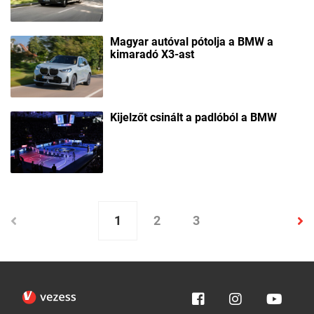
Magyar autóval pótolja a BMW a
kimaradó X3-ast
Kijelzőt csinált a padlóból a BMW
1
2
3