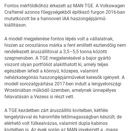
Fontos mérföldkőhöz érkezett az MAN TGE. A Volkswagen
Crafterrel azonos főegységekből építkező furgon 2016-ban
mutatkozott be a hannoveri IAA haszongépjármű-
kiállításon.
A modell megjelenése fontos lépés volt a vállalatnak,
hiszen az oroszlános márka a fent említett esztendőig nem
rendelkezett áruszállítóval a 3,5–5,5 tonna közötti
szegmensben. A TGE megjelenésével a bajor gyártó
viszont olyan portfóliót alakíthatott ki, amely teljes
egészében lefedi a könnyű, közepes, valamint
nehézkategóriás haszongépjárműveket keresők igényeit. A
modell sorozatgyártása 2017-ben indult a lengyelországi
Wrześniában működő üzemben, amelynek
ünnepélyes
felavatásán
a Vezess is részt vett.
A TGE kezdetben zárt áruszállító kivitelben, kétféle
tengelytávval és háromféle tetőmagasságban készült, de
elérhető volt fülkealvázas, valamint dupla kabinos
kivitelben is. Az évek során az MAN igyekezett a „maga