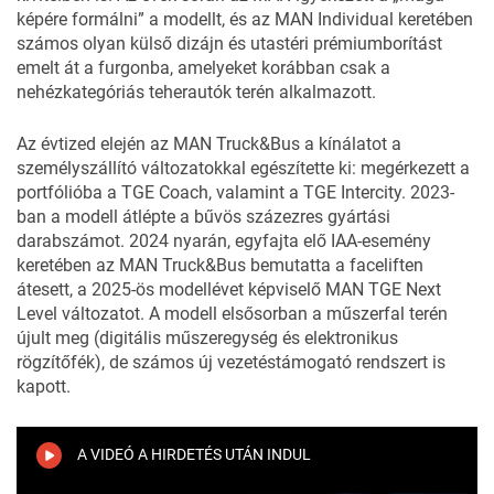
képére formálni” a modellt, és az MAN Individual keretében
számos olyan külső dizájn és utastéri prémiumborítást
emelt át a furgonba, amelyeket korábban csak a
nehézkategóriás teherautók terén alkalmazott.
Az évtized elején az MAN Truck&Bus a kínálatot a
személyszállító változatokkal egészítette ki: megérkezett a
portfólióba a TGE Coach, valamint a TGE Intercity. 2023-
ban a modell átlépte a bűvös százezres gyártási
darabszámot. 2024 nyarán, egyfajta elő IAA-esemény
keretében az MAN Truck&Bus bemutatta a
faceliften
átesett, a 2025-ös modellévet képviselő MAN TGE Next
Level változatot. A modell elsősorban a műszerfal terén
újult meg (digitális műszeregység és elektronikus
rögzítőfék), de számos új vezetéstámogató rendszert is
kapott.
A VIDEÓ A HIRDETÉS UTÁN INDUL