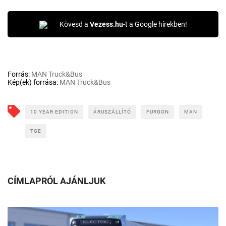
Kövesd a
Vezess.hu
-t a Google hírekben!
Forrás:
MAN Truck&Bus
Kép(ek) forrása:
MAN Truck&Bus
10 YEAR EDITION
ÁRUSZÁLLÍTÓ
FURGON
MAN
TGE
CÍMLAPRÓL AJÁNLJUK