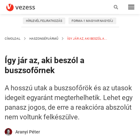
HÍRLEVÉL FELIRATKOZÁS
FORMA-1 MAGYAR NAGYDÍJ
CÍMOLDAL
HASZONGÉPJÁRMŰ
ÍGY JÁR AZ, AKI BESZÓL A...
Így jár az, aki beszól a
buszsofőrnek
A hosszú utak a buszsofőrök és az utasok
idegeit egyaránt megterhelhetik. Lehet egy
panasz jogos, de erre a reakcióra abszolút
nem voltunk felkészülve.
Aranyi Péter