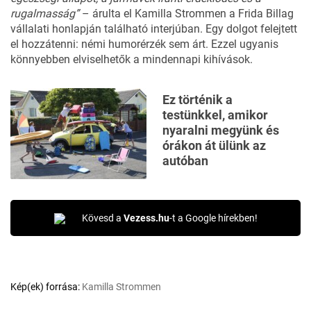
rugalmasság”
– árulta el Kamilla Strommen a
Frida Billag
vállalati honlapján található interjúban. Egy dolgot felejtett
el hozzátenni: némi humorérzék sem árt. Ezzel ugyanis
könnyebben elviselhetők a mindennapi kihívások.
Ez történik a
testünkkel, amikor
nyaralni megyünk és
órákon át ülünk az
autóban
Kövesd a
Vezess.hu
-t a Google hírekben!
Kép(ek) forrása:
Kamilla Strommen