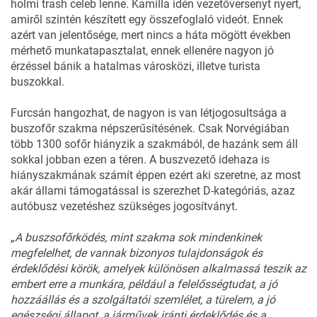
holmi trash celeb lenne. Kamilla idén vezetőversenyt nyert,
amiről szintén készített egy összefoglaló videót. Ennek
azért van jelentősége, mert nincs a háta mögött években
mérhető munkatapasztalat, ennek ellenére nagyon jó
érzéssel bánik a hatalmas városközi, illetve turista
buszokkal.
Furcsán hangozhat, de nagyon is van létjogosultsága a
buszofőr szakma népszerűsítésének. Csak Norvégiában
több 1300 sofőr hiányzik a szakmából, de hazánk sem áll
sokkal jobban ezen a téren. A buszvezető idehaza is
hiányszakmának számít éppen ezért aki szeretne, az most
akár állami támogatással is szerezhet D-kategóriás, azaz
autóbusz vezetéshez szükséges
jogosítványt.
„
A buszsofőrködés, mint szakma sok mindenkinek
megfelelhet, de vannak bizonyos tulajdonságok és
érdeklődési körök, amelyek különösen alkalmassá teszik az
embert erre a munkára, például a felelősségtudat, a jó
hozzáállás és a szolgáltatói szemlélet, a türelem, a jó
egészségi állapot, a járművek iránti érdeklődés és a