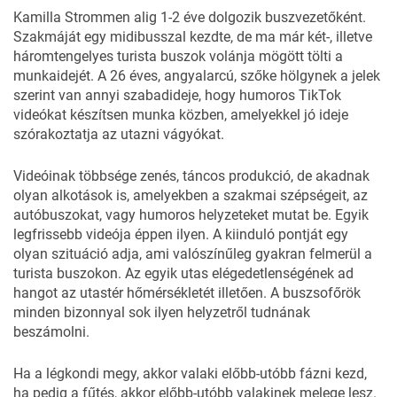
Kamilla Strommen alig 1-2 éve dolgozik buszvezetőként.
Szakmáját egy midibusszal kezdte, de ma már két-, illetve
háromtengelyes turista buszok volánja mögött tölti a
munkaidejét. A 26 éves, angyalarcú, szőke hölgynek a jelek
szerint van annyi szabadideje, hogy humoros TikTok
videókat készítsen munka közben, amelyekkel jó ideje
szórakoztatja az utazni vágyókat.
Videóinak többsége zenés, táncos produkció, de akadnak
olyan alkotások is, amelyekben a szakmai szépségeit, az
autóbuszokat, vagy humoros helyzeteket mutat be. Egyik
legfrissebb videója éppen ilyen. A kiinduló pontját egy
olyan szituáció adja, ami valószínűleg gyakran felmerül a
turista buszokon. Az egyik utas elégedetlenségének ad
hangot az utastér hőmérsékletét illetően. A buszsofőrök
minden bizonnyal sok ilyen helyzetről tudnának
beszámolni.
Ha a légkondi megy, akkor valaki előbb-utóbb fázni kezd,
ha pedig a fűtés, akkor előbb-utóbb valakinek melege lesz.