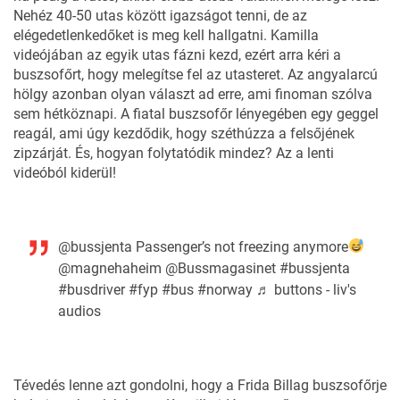
Nehéz 40-50 utas között igazságot tenni, de az
elégedetlenkedőket is meg kell hallgatni. Kamilla
videójában az egyik utas fázni kezd, ezért arra kéri a
buszsofőrt, hogy melegítse fel az utasteret. Az angyalarcú
hölgy azonban olyan választ ad erre, ami finoman szólva
sem hétköznapi. A fiatal buszsofőr lényegében egy geggel
reagál, ami úgy kezdődik, hogy széthúzza a felsőjének
zipzárját. És, hogyan folytatódik mindez? Az a lenti
videóból kiderül!
@bussjenta
Passenger’s not freezing anymore
@magnehaheim @Bussmagasinet
#bussjenta
#busdriver
#fyp
#bus
#norway
♬ buttons - liv's
audios
Tévedés lenne azt gondolni, hogy a Frida Billag buszsofőrje