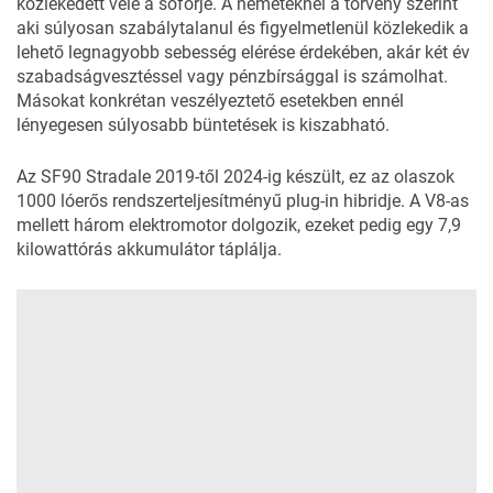
közlekedett vele a sofőrje. A németeknél a törvény szerint
aki súlyosan szabálytalanul és figyelmetlenül közlekedik a
lehető legnagyobb sebesség elérése érdekében, akár két év
szabadságvesztéssel vagy pénzbírsággal is számolhat.
Másokat konkrétan veszélyeztető esetekben ennél
lényegesen súlyosabb büntetések is kiszabható.
Az
SF90 Stradale
2019-től 2024-ig készült, ez az olaszok
1000 lóerős rendszerteljesítményű plug-in hibridje. A V8-as
mellett három elektromotor dolgozik, ezeket pedig egy 7,9
kilowattórás akkumulátor táplálja.