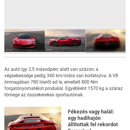
5
FOTÓ
Az autó így 2,5 másodperc alatt van százon, a
végsebessége pedig 340 km/órára van korlátozva. A V8
önmagában 780 lóerőt ad le, emellett 800 Nm
forgatónyomatékot produkál. Egyébként 1570 kg a száraz
tömege az összekerekes sportautónak.
Fékezés vagy halál:
egy hadihajón
állítottak fel rekordot