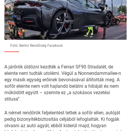
Fotó: Berlini Rendőrség Facebook
A járőrök üldözni kezdték a Ferrari SF90 Stradalét, de
eleinte nem tudták utolérni. Végül a Nonnendammallee-n
egy másik egység erőinek bevonásával állították meg. A
sofőr eleinte nem volt hajlandó belátni a hibáját és nem
működött együtt – szerinte ez „a szokásos vezetési
stílusa”.
A
német rendőrök
feljelentést tettek a sofőr ellen, autóját
pedig bizonyítékbiztosítás céljából lefoglalták. Ki fogják
olvasni az autó agyát, ebből kiderül majd, hogyan