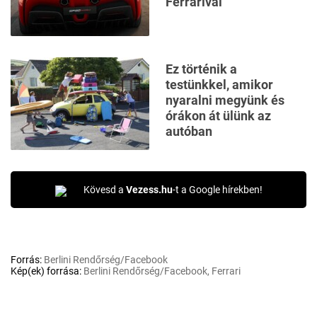
Ferrarival
Ez történik a
testünkkel, amikor
nyaralni megyünk és
órákon át ülünk az
autóban
Kövesd a
Vezess.hu
-t a Google hírekben!
Forrás:
Berlini Rendőrség/Facebook
Kép(ek) forrása:
Berlini Rendőrség/Facebook, Ferrari