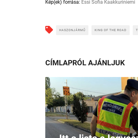
Kép(ek) forrása:
Essi Sofia Kaakkuriniemi
HASZONJÁRMŰ
KING OF THE ROAD
CÍMLAPRÓL AJÁNLJUK