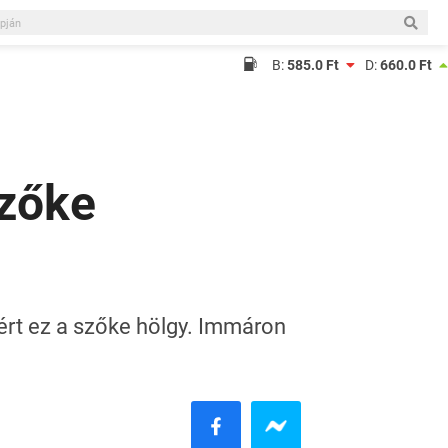
B:
585.0 Ft
D:
660.0 Ft
szőke
rt ez a szőke hölgy. Immáron