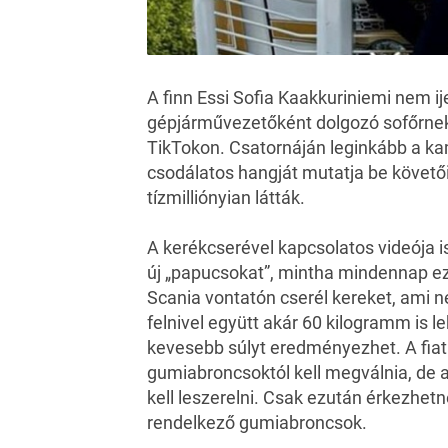
A finn
Essi Sofia Kaakkuriniemi
nem ij
gépjárművezetőként dolgozó sofőrnek
TikTokon. Csatornáján leginkább a ka
csodálatos hangját
mutatja be követői
tízmilliónyian látták.
A kerékcserével kapcsolatos videója is
új „papucsokat”, mintha mindennap ez
Scania vontatón cserél kereket, ami 
felnivel együtt akár 60 kilogramm is l
kevesebb súlyt eredményezhet. A fiat
gumiabroncsoktól kell megválnia, de a
kell leszerelni. Csak ezután érkezhetne
rendelkező gumiabroncsok.