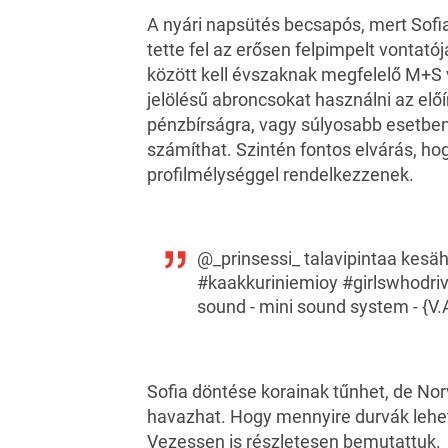
A nyári napsütés becsapós, mert Sofi
tette fel az erősen felpimpelt vontat
között kell évszaknak megfelelő M+
jelölésű abroncsokat használni az előí
pénzbírságra, vagy súlyosabb esetben
számíthat. Szintén fontos elvárás, h
profilmélységgel rendelkezzenek.
@_prinsessi_
talavipintaa kesähe
#kaakkuriniemioy
#girlswhodri
sound - mini sound system - {
Sofia döntése korainak tűnhet, de Nor
havazhat. Hogy mennyire durvák lehet
Vezessen is részletesen bemutattuk.