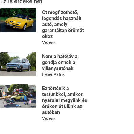
Ez is érdekelhet
Öt megfizethető,
legendás használt
autó, amely
garantáltan örömöt
okoz
Vezess
Nem a hatótáv a
gondja ennek a
villanyautónak
Fehér Patrik
Ez történik a
testünkkel, amikor
nyaralni megyünk és
órákon át ülünk az
autóban
Vezess