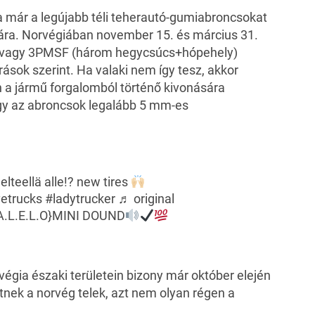
a már a legújabb téli teherautó-gumiabroncsokat
ójára. Norvégiában november 15. és március 31.
S vagy 3PMSF (három hegycsúcs+hópehely)
rások szerint. Ha valaki nem így tesz, akkor
 a jármű forgalomból történő kivonására
ogy az abroncsok legalább 5 mm-es
lteellä alle!? new tires
vetrucks
#ladytrucker
♬ original
V.A.L.E.L.O}MINI DOUND
végia északi területein bizony már október elején
nek a norvég telek, azt nem olyan régen a