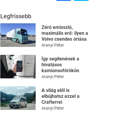
Legfrissebb
Zéró emisszió,
maximális erő: ilyen a
Volvo csendes óriása
Aranyi Péter
Így segítenének a
hivatásos
kamionsofőrökön
Aranyi Péter
A világ elől is
elbújhatsz ezzel a
Crafterrel
Aranyi Péter