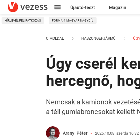
Újautó-teszt
Magazin
HÍRLEVÉL FELIRATKOZÁS
FORMA-1 MAGYAR NAGYDÍJ
Kresz
CÍMOLDAL
HASZONGÉPJÁRMŰ
ÚGY 
Úgy cserél ke
hercegnő, ho
Nemcsak a kamionok vezetéséhe
a téli gumiabroncsokat kellett f
Aranyi Péter
2025.10.08. szerda 16:32