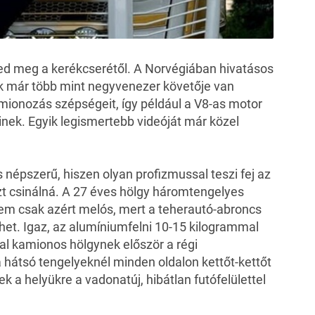
ed meg a kerékcserétől. A Norvégiában hivatásos
 már több mint negyvenezer követője van
mionozás szépségeit, így például a
V8-as motor
nek. Egyik legismertebb videóját már közel
 népszerű, hiszen olyan profizmussal teszi fej az
t csinálná. A 27 éves hölgy háromtengelyes
nem csak azért melós, mert a teherautó-abroncs
ehet. Igaz, az alumíniumfelni 10-15 kilogrammal
al kamionos hölgynek először a régi
 hátsó tengelyeknél minden oldalon kettőt-kettőt
k a helyükre a vadonatúj, hibátlan futófelülettel