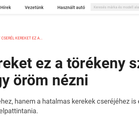
Hírek
Vezetünk
Használt autó
CSERÉL KEREKET EZ A...
reket ez a törékeny 
gy öröm nézni
z, hanem a hatalmas kerekek cseréjéhez is é
elpattintania.