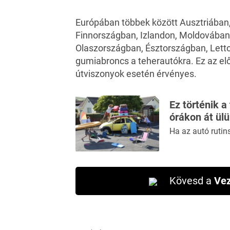
Európában többek között Ausztriában
Finnországban, Izlandon, Moldovában
Olaszországban, Észtországban, Letto
gumiabroncs a teherautókra. Ez az elő
útviszonyok esetén érvényes.
Ez történik a
órákon át ül
Ha az autó rutin
Kövesd a
Vez