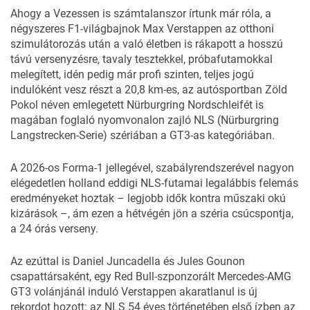
Ahogy a Vezessen is számtalanszor írtunk már róla, a
négyszeres F1-világbajnok Max Verstappen az otthoni
szimulátorozás után a való életben is rákapott a hosszú
távú versenyzésre, tavaly tesztekkel, próbafutamokkal
melegített, idén pedig már profi szinten, teljes jogú
indulóként vesz részt a 20,8 km-es, az autósportban Zöld
Pokol néven emlegetett Nürburgring Nordschleifét is
magában foglaló nyomvonalon zajló
NLS
(Nürburgring
Langstrecken-Serie) szériában a GT3-as kategóriában.
A 2026-os Forma-1 jellegével, szabályrendszerével
nagyon
elégedetlen
holland eddigi NLS-futamai legalábbis felemás
eredményeket hoztak – legjobb idők kontra műszaki okú
kizárások –, ám ezen a hétvégén jön a széria csúcspontja,
a 24 órás verseny
.
Az ezúttal is Daniel Juncadella és Jules Gounon
csapattársaként, egy Red Bull-szponzorált Mercedes-AMG
GT3 volánjánál induló Verstappen akaratlanul is új
rekordot hozott: az NLS 54 éves történetében első ízben az