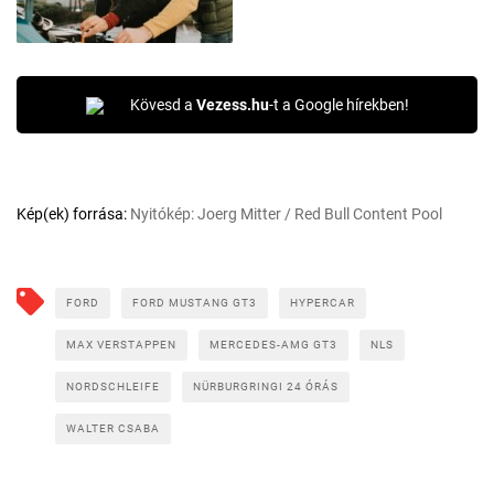
Kövesd a
Vezess.hu
-t a Google hírekben!
Kép(ek) forrása:
Nyitókép: Joerg Mitter / Red Bull Content Pool
FORD
FORD MUSTANG GT3
HYPERCAR
MAX VERSTAPPEN
MERCEDES-AMG GT3
NLS
NORDSCHLEIFE
NÜRBURGRINGI 24 ÓRÁS
WALTER CSABA