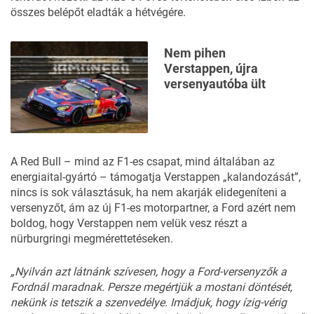
összes belépőt eladták a hétvégére.
Nem pihen
Verstappen, újra
versenyautóba ült
A Red Bull – mind az F1-es csapat, mind általában az
energiaital-gyártó – támogatja Verstappen „kalandozását”,
nincs is sok választásuk, ha nem akarják elidegeníteni a
versenyzőt, ám az új F1-es motorpartner, a Ford azért nem
boldog, hogy Verstappen nem velük vesz részt a
nürburgringi megmérettetéseken.
„Nyilván azt látnánk szívesen, hogy a Ford-versenyzők a
Fordnál maradnak. Persze megértjük a mostani döntését,
nekünk is tetszik a szenvedélye. Imádjuk, hogy ízig-vérig