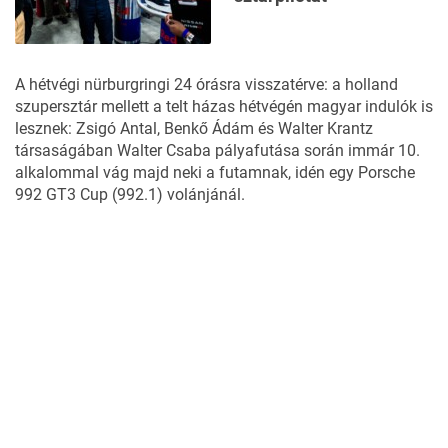
A hétvégi nürburgringi 24 órásra visszatérve: a holland
szupersztár mellett a telt házas hétvégén magyar indulók is
lesznek: Zsigó Antal, Benkő Ádám és Walter Krantz
társaságában Walter Csaba pályafutása során immár 10.
alkalommal vág majd neki a futamnak, idén egy Porsche
992 GT3 Cup (992.1) volánjánál.