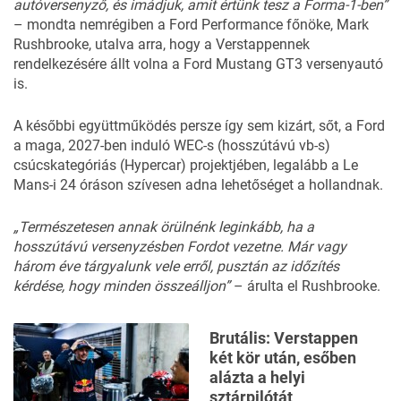
autóversenyző, és imádjuk, amit értünk tesz a Forma-1-ben”
–
mondta
nemrégiben a Ford Performance főnöke, Mark
Rushbrooke, utalva arra, hogy a Verstappennek
rendelkezésére állt volna a Ford Mustang GT3 versenyautó
is.
A későbbi együttműködés persze így sem kizárt, sőt, a Ford
a maga, 2027-ben induló WEC-s (hosszútávú vb-s)
csúcskategóriás (
Hypercar
) projektjében, legalább a Le
Mans-i 24 óráson szívesen adna lehetőséget a hollandnak.
„Természetesen annak örülnénk leginkább, ha a
hosszútávú versenyzésben Fordot vezetne. Már vagy
három éve tárgyalunk vele erről, pusztán az időzítés
kérdése, hogy minden összeálljon”
– árulta el Rushbrooke.
Brutális: Verstappen
két kör után, esőben
alázta a helyi
sztárpilótát