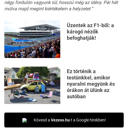
négy fordulón vagyunk túl, hosszú még az idény. Pár hét
múlva majd megint kiértékelem a helyzetet.”
Üzentek az F1-ből: a
károgó nézők
befoghatják!
Ez történik a
testünkkel, amikor
nyaralni megyünk és
órákon át ülünk az
autóban
Kövesd a
Vezess.hu
-t a Google hírekben!