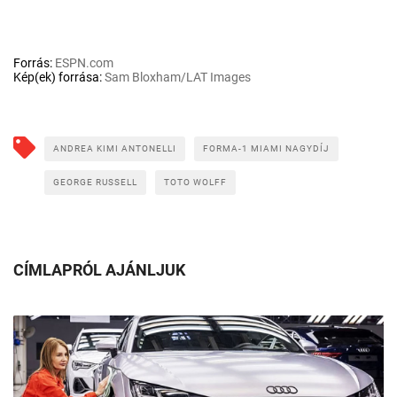
Forrás:
ESPN.com
Kép(ek) forrása:
Sam Bloxham/LAT Images
ANDREA KIMI ANTONELLI
FORMA-1 MIAMI NAGYDÍJ
GEORGE RUSSELL
TOTO WOLFF
CÍMLAPRÓL AJÁNLJUK