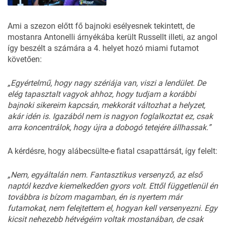
Ami a szezon előtt fő bajnoki esélyesnek tekintett, de
mostanra Antonelli árnyékába került Russellt illeti, az angol
így beszélt a számára a 4. helyet hozó miami futamot
követően:
„Egyértelmű, hogy nagy szériája van, viszi a lendület. De
elég tapasztalt vagyok ahhoz, hogy tudjam a korábbi
bajnoki sikereim kapcsán, mekkorát változhat a helyzet,
akár idén is. Igazából nem is nagyon foglalkoztat ez, csak
arra koncentrálok, hogy újra a dobogó tetejére állhassak.”
A kérdésre, hogy alábecsülte-e fiatal csapattársát, így felelt:
„Nem, egyáltalán nem. Fantasztikus versenyző, az első
naptól kezdve kiemelkedően gyors volt. Ettől függetlenül én
továbbra is bízom magamban, én is nyertem már
futamokat, nem felejtettem el, hogyan kell versenyezni. Egy
kicsit nehezebb hétvégéim voltak mostanában, de csak