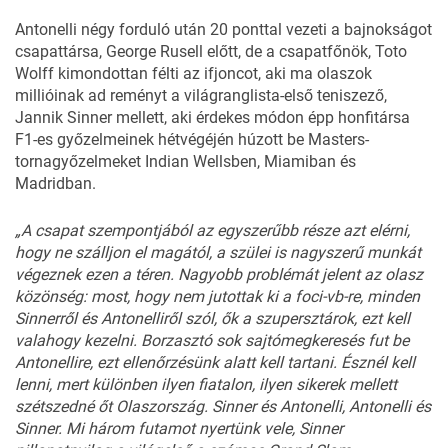
Antonelli négy forduló után 20 ponttal vezeti a bajnokságot
csapattársa, George Rusell előtt, de a csapatfőnök, Toto
Wolff kimondottan félti az ifjoncot, aki ma olaszok
millióinak ad reményt a világranglista-első teniszező,
Jannik Sinner mellett, aki érdekes módon épp honfitársa
F1-es győzelmeinek hétvégéjén húzott be Masters-
tornagyőzelmeket Indian Wellsben, Miamiban és
Madridban.
„A csapat szempontjából az egyszerűbb része azt elérni,
hogy ne szálljon el magától, a szülei is nagyszerű munkát
végeznek ezen a téren. Nagyobb problémát jelent az olasz
közönség: most, hogy nem jutottak ki a foci-vb-re, minden
Sinnerről és Antonelliről szól, ők a szupersztárok, ezt kell
valahogy kezelni. Borzasztó sok sajtómegkeresés fut be
Antonellire, ezt ellenőrzésünk alatt kell tartani. Észnél kell
lenni, mert különben ilyen fiatalon, ilyen sikerek mellett
szétszedné őt Olaszország. Sinner és Antonelli, Antonelli és
Sinner. Mi három futamot nyertünk vele, Sinner