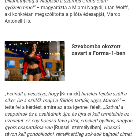
pillanatnyilag a világelső a számos Grand Slam-
győzelemmel”
–
magyarázta
a Miami Nagydíj után Wolff,
aki konkrétan megszólította a pilóta édesapját, Marco
Antonellit is.
Szexbomba okozott
zavart a Forma-1-ben
„Fennáll a veszélye, hogy
[Kiminek]
hirtelen fejébe száll a
siker. De a szülők majd a földön tartják, ugye, Marco?”
–
tette fel a kérdést, amire az apa igennel felelt.
„Szóval a
csapatnak és a családnak újra és újra el kell ismételnie az
üzenetet: ez egy hosszú távú játék, emellett gyilkos, nagyon
gyors csapattársa van
[Russell személyében]
. Hosszú
távon kell gondolkodni, remélhetőleg sok-sok bajnoki címet