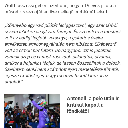
Wolff összességében azért örül, hogy a 19 éves pilóta a
második szezonjában ilyen jellegű problémát jelent:
„Könnyebb egy vad pilótát lehiggasztani, egy szamárból
sosem lehet versenylovat faragni. És szerintem a mostani
volt az eddigi legjobb versenye, a gokartos éveire
emlékeztet, amikor egyáltalán nem hibázott. Elképesztő
volt az elmúlt pár futam. De nagyjából ezt is jósoltuk:
vannak szép és vannak rosszabb pillanatok, olyanok,
amikor a hajunkat tépjük, de lassan összeállnak a dolgok.
Szerintem senki nem számított ilyen menetelésre Kimitől,
egészen különleges, hogy mennyit tudott kihozni az
autóból.”
Antonelli a pole után is
kritikát kapott a
főnökétől