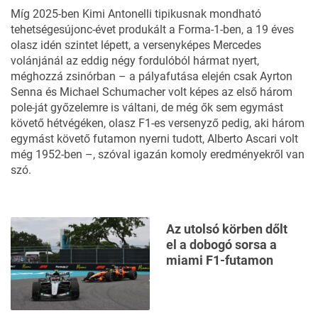
Míg 2025-ben Kimi Antonelli tipikusnak mondható
tehetségesújonc-évet produkált a Forma-1-ben, a 19 éves
olasz idén szintet lépett, a versenyképes Mercedes
volánjánál az eddig négy fordulóból hármat nyert,
méghozzá zsinórban – a pályafutása elején csak Ayrton
Senna és Michael Schumacher volt képes az első három
pole-ját győzelemre is váltani, de még ők sem egymást
követő hétvégéken, olasz F1-es versenyző pedig, aki három
egymást követő futamon nyerni tudott, Alberto Ascari volt
még 1952-ben –, szóval igazán komoly eredményekről van
szó.
Az utolsó körben dőlt
el a dobogó sorsa a
miami F1-futamon