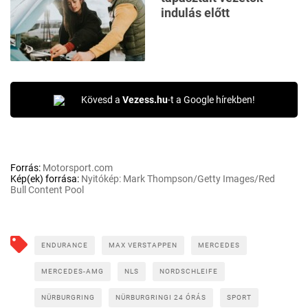
indulás előtt
Kövesd a
Vezess.hu
-t a Google hírekben!
Forrás:
Motorsport.com
Kép(ek) forrása:
Nyitókép: Mark Thompson/Getty Images/Red
Bull Content Pool
ENDURANCE
MAX VERSTAPPEN
MERCEDES
MERCEDES-AMG
NLS
NORDSCHLEIFE
NÜRBURGRING
NÜRBURGRINGI 24 ÓRÁS
SPORT