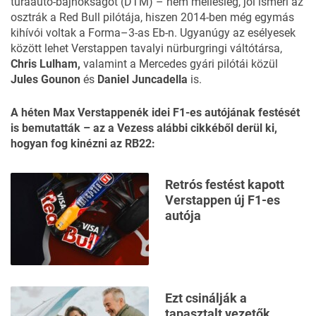
túraautó-bajnokságot (DTM) – nem mellesleg, jól ismeri az
osztrák a Red Bull pilótája, hiszen 2014-ben még egymás
kihívói voltak a Forma–3-as Eb-n. Ugyanúgy az esélyesek
között lehet Verstappen tavalyi nürburgringi váltótársa,
Chris Lulham,
valamint a Mercedes gyári pilótái közül
Jules Gounon
és
Daniel Juncadella
is.
A héten Max Verstappenék idei F1-es autójának festését
is bemutatták – az
a Vezess alábbi cikkéből
derül ki,
hogyan fog kinézni az RB22:
Retrós festést kapott
Verstappen új F1-es
autója
Ezt csinálják a
tapasztalt vezetők