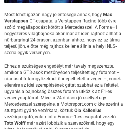
Most lehet igazán nagy jelentősége annak, hogy
Max
Verstappen
GT-csapata, a Verstappen Racing
több évre
szóló megállapodást kötött
a Mercedesszel. A Forma–1
négyszeres világbajnoka akár már az idén rajthoz állhat a
nürburgringi 24 óráson, azonban ahhoz, hogy ez az álma
teljesüljön, előtte még rajthoz kellene állnia a helyi NLS-
széria egyik versenyén.
Ehhez a szükséges engedélyt már tavaly megszerezte,
amikor a GT3-asok mezőnyében teljesített egy futamot –
ráadásul
futamgyőzelmet ünnepelhetett
a végén –, ennek
ellenére az idei szereplésének gátat szabhat ez a feltétel,
ugyanis a bajnokság összes futama ütközik az F1-es
versenynaptárral. Mivel a 24 óráson jó eséllyel egy
Mercedesszel szerepelne, a
Motorsport.com
cikke szerint a
stuttgarti gyártó vezérkara, köztük
Ola Källenius
vezérigazgató, valamint a Forma–1-es csapatot vezető
Toto Wolff
már azért lobbizik a szervezőknél, hogy egy