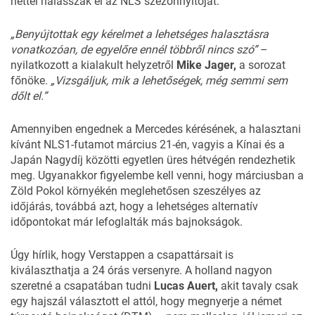
héttel halasszák el az NLS szezonnyitóját.
„Benyújtottak egy kérelmet a lehetséges halasztásra
vonatkozóan, de egyelőre ennél többről nincs szó”
–
nyilatkozott a kialakult helyzetről
Mike Jager,
a sorozat
főnöke.
„Vizsgáljuk, mik a lehetőségek, még semmi sem
dőlt el.”
Amennyiben engednek a Mercedes kérésének, a halasztani
kívánt NLS1-futamot március 21-én, vagyis a Kínai és a
Japán Nagydíj közötti egyetlen üres hétvégén rendezhetik
meg. Ugyanakkor figyelembe kell venni, hogy márciusban a
Zöld Pokol környékén meglehetősen szeszélyes az
időjárás, továbbá azt, hogy a lehetséges alternatív
időpontokat már lefoglalták más bajnokságok.
Úgy hírlik, hogy Verstappen a csapattársait is
kiválaszthatja a 24 órás versenyre. A holland nagyon
szeretné a csapatában tudni
Lucas Auert,
akit tavaly csak
egy hajszál választott el attól, hogy megnyerje a német