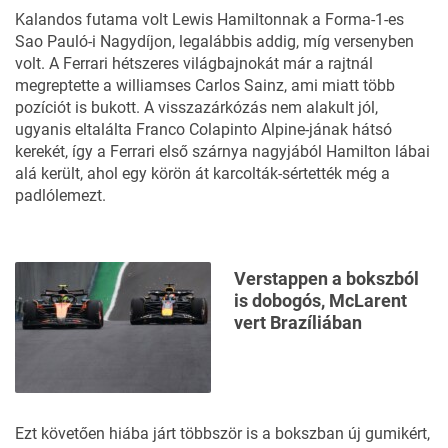
Kalandos futama volt Lewis Hamiltonnak a
Forma-1-es
Sao Pauló-i Nagydíjon,
legalábbis addig, míg versenyben
volt. A Ferrari hétszeres világbajnokát már a rajtnál
megreptette a williamses Carlos Sainz, ami miatt több
pozíciót is bukott. A visszazárkózás nem alakult jól,
ugyanis eltalálta Franco Colapinto Alpine-jának hátsó
kerekét, így a Ferrari első szárnya nagyjából Hamilton lábai
alá került, ahol egy körön át karcolták-sértették még a
padlólemezt.
Verstappen a bokszból
is dobogós, McLarent
vert Brazíliában
Ezt követően hiába járt többször is a bokszban új gumikért,