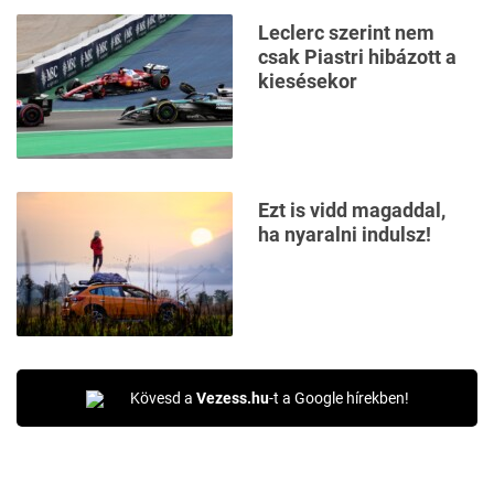
Leclerc szerint nem
csak Piastri hibázott a
kiesésekor
Ezt is vidd magaddal,
ha nyaralni indulsz!
Kövesd a
Vezess.hu
-t a Google hírekben!