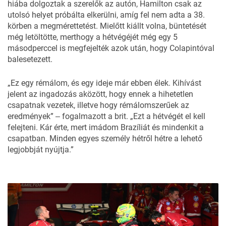
hiába dolgoztak a szerelők az autón, Hamilton csak az
utolsó helyet próbálta elkerülni, amíg fel nem adta a 38.
körben a megmérettetést. Mielőtt kiállt volna, büntetését
még letöltötte, merthogy a hétvégéjét még egy 5
másodperccel is megfejelték azok után, hogy Colapintóval
balesetezett.
„Ez egy rémálom, és egy ideje már ebben élek. Kihívást
jelent az ingadozás aközött, hogy ennek a hihetetlen
csapatnak vezetek, illetve hogy rémálomszerűek az
eredmények” ‒ fogalmazott a brit. „Ezt a hétvégét el kell
felejteni. Kár érte, mert imádom Brazíliát és mindenkit a
csapatban. Minden egyes személy hétről hétre a lehető
legjobbját nyújtja.”