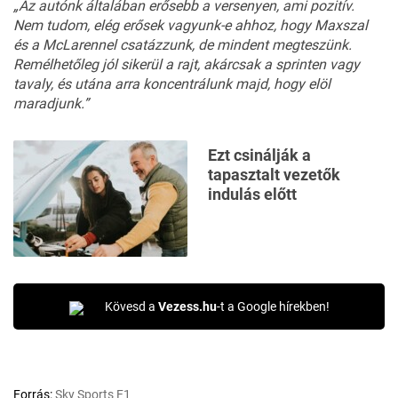
„Az autónk általában erősebb a versenyen, ami pozitív.
Nem tudom, elég erősek vagyunk-e ahhoz, hogy Maxszal
és a McLarennel csatázzunk, de mindent megteszünk.
Remélhetőleg jól sikerül a rajt, akárcsak a sprinten vagy
tavaly, és utána arra koncentrálunk majd, hogy elöl
maradjunk.”
Ezt csinálják a
tapasztalt vezetők
indulás előtt
Kövesd a
Vezess.hu
-t a Google hírekben!
Forrás:
Sky Sports F1