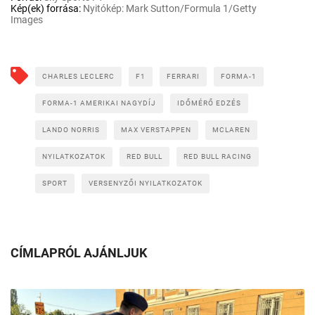
Kép(ek) forrása:
Nyitókép: Mark Sutton/Formula 1/Getty
Images
CHARLES LECLERC
F1
FERRARI
FORMA-1
FORMA-1 AMERIKAI NAGYDÍJ
IDŐMÉRŐ EDZÉS
LANDO NORRIS
MAX VERSTAPPEN
MCLAREN
NYILATKOZATOK
RED BULL
RED BULL RACING
SPORT
VERSENYZŐI NYILATKOZATOK
CÍMLAPRÓL AJÁNLJUK