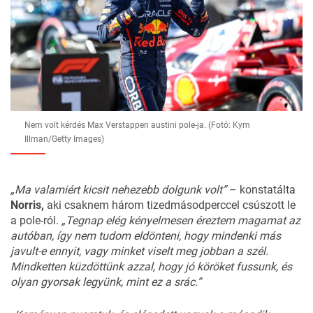
Nem volt kérdés Max Verstappen austini pole-ja. (Fotó: Kym
Illman/Getty Images)
„Ma valamiért kicsit nehezebb dolgunk volt”
– konstatálta
Norris,
aki csaknem három tizedmásodperccel csúszott le
a pole-ról.
„Tegnap elég kényelmesen éreztem magamat az
autóban, így nem tudom eldönteni, hogy mindenki más
javult-e ennyit, vagy minket viselt meg jobban a szél.
Mindketten küzdöttünk azzal, hogy jó köröket fussunk, és
olyan gyorsak legyünk, mint ez a srác.”