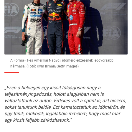
A Forma–1-es Amerikai Nagydíj időmérő edzésének leggyorsabb
hármasa. (Fotó: Kym Illman/Getty Images)
„Ezen a hétvégén egy kicsit túlságosan nagy a
teljesítményingadozás, holott alapjaiban nem is
változtattunk az autón. Érdekes volt a
sprint
is, azt hiszem,
sokat tanultunk belőle. Ezt kamatoztattuk az időmérőn, és
úgy tűnik, működik, legalábbis remélem, hogy most már
egy kicsit feljebb zárkózhatunk.”