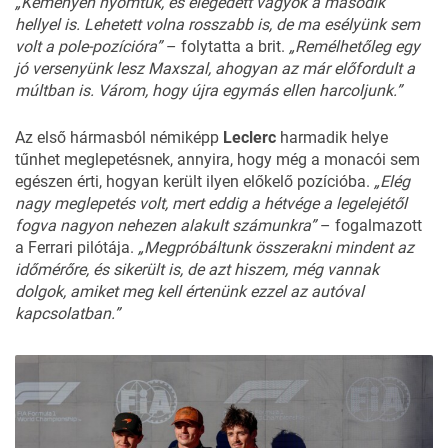
„Keményen nyomtuk, és elégedett vagyok a második
hellyel is. Lehetett volna rosszabb is, de ma esélyünk sem
volt a pole-pozícióra”
– folytatta a brit.
„Remélhetőleg egy
jó versenyünk lesz Maxszal, ahogyan az már előfordult a
múltban is. Várom, hogy újra egymás ellen harcoljunk.”
Az első hármasból némiképp
Leclerc
harmadik helye
tűnhet meglepetésnek, annyira, hogy még a monacói sem
egészen érti, hogyan került ilyen előkelő pozícióba.
„Elég
nagy meglepetés volt, mert eddig a hétvége a legelejétől
fogva nagyon nehezen alakult számunkra”
– fogalmazott
a Ferrari pilótája.
„Megpróbáltunk összerakni mindent az
időmérőre, és sikerült is, de azt hiszem, még vannak
dolgok, amiket meg kell értenünk ezzel az autóval
kapcsolatban.”