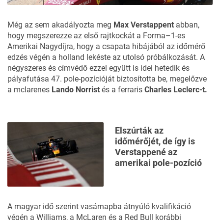
Még az sem akadályozta meg
Max Verstappent
abban,
hogy megszerezze az első rajtkockát a Forma–1-es
Amerikai Nagydíjra, hogy a csapata hibájából az
időmérő
edzés
végén a holland lekéste az utolsó próbálkozását. A
négyszeres és címvédő ezzel együtt is idei hetedik és
pályafutása 47. pole-pozícióját biztosította be, megelőzve
a mclarenes
Lando Norrist
és a ferraris
Charles Leclerc-t.
Elszúrták az
időmérőjét, de így is
Verstappené az
amerikai pole-pozíció
A magyar idő szerint vasárnapba átnyúló kvalifikáció
végén a Williams, a McLaren és a Red Bull korábbi