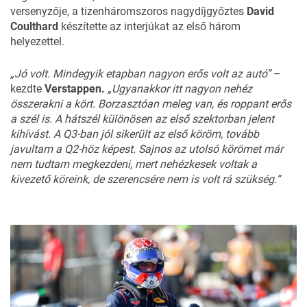
versenyzője, a tizenháromszoros nagydíjgyőztes
David
Coulthard
készítette az
interjúkat
az első három
helyezettel.
„Jó volt. Mindegyik etapban nagyon erős volt az autó”
–
kezdte
Verstappen.
„Ugyanakkor itt nagyon nehéz
összerakni a kört. Borzasztóan meleg van, és roppant erős
a szél is. A hátszél különösen az első szektorban jelent
kihívást. A Q3-ban jól sikerült az első köröm, tovább
javultam a Q2-höz képest. Sajnos az utolsó körömet már
nem tudtam megkezdeni, mert nehézkesek voltak a
kivezető köreink, de szerencsére nem is volt rá szükség.”