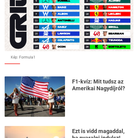
Kép: Formula1
F1-kvíz: Mit tudsz az
Amerikai Nagydíjról?
Ezt is vidd magaddal,
ha nyaralni indulsz!