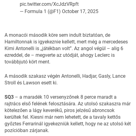
pic.twitter.com/XcJdzVRpft
— Formula 1 (@F1)
October 17, 2025
A monacói második köre sem indult biztatóan, de
Hamiltonnak is igyekeznie kellett, mert még a mercedeses
Kimi Antonelli is „játékban volt”. Az angol végül – alig 6
ezreddel, de – megverte az utódját, ahogy Leclerc is
továbbjutó kört ment.
A második szakasz végén Antonelli, Hadjar, Gasly, Lance
Stroll és Lawson esett ki.
SQ3
– a maradék 10 versenyzőnek 8 perce maradt a
rajtrács első felének felosztására. Az utolsó szakaszra már
kötelezően a lágy keverékű, piros jelzésű abroncsok
kerültek fel. Kiesni már nem lehetett, de a tavaly kettős
győztes Ferrarinál igyekezniük kellett, hogy ne az utolsó két
pozícióban zárjanak.