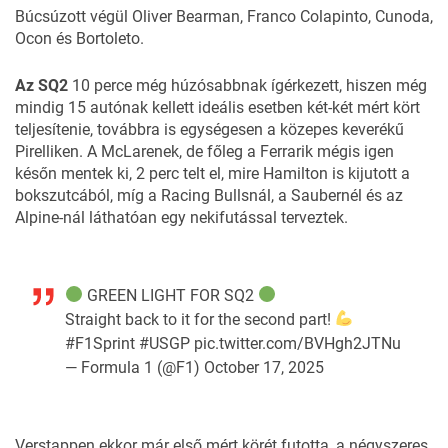
Búcsúzott végül Oliver Bearman, Franco Colapinto, Cunoda,
Ocon és Bortoleto.
Az SQ2
10 perce még húzósabbnak ígérkezett, hiszen még
mindig 15 autónak kellett ideális esetben két-két mért kört
teljesítenie, továbbra is egységesen a közepes keverékű
Pirelliken. A McLarenek, de főleg a Ferrarik mégis igen
későn mentek ki, 2 perc telt el, mire Hamilton is kijutott a
bokszutcából, míg a Racing Bullsnál, a Saubernél és az
Alpine-nál láthatóan egy nekifutással terveztek.
GREEN LIGHT FOR SQ2
Straight back to it for the second part!
#F1Sprint
#USGP
pic.twitter.com/BVHgh2JTNu
— Formula 1 (@F1)
October 17, 2025
Verstappen ekkor már első mért körét futotta, a négyszeres