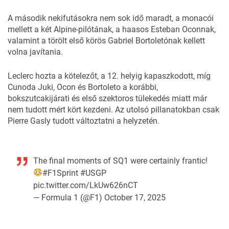
A második nekifutásokra nem sok idő maradt, a monacói
mellett a két Alpine-pilótának, a haasos Esteban Oconnak,
valamint a törölt első körös Gabriel Bortoletónak kellett
volna javítania.
Leclerc hozta a kötelezőt, a 12. helyig kapaszkodott, míg
Cunoda Juki, Ocon és Bortoleto a korábbi,
bokszutcakijárati és első szektoros tülekedés miatt már
nem tudott mért kört kezdeni. Az utolsó pillanatokban csak
Pierre Gasly tudott változtatni a helyzetén.
The final moments of SQ1 were certainly frantic!
#F1Sprint
#USGP
pic.twitter.com/LkUw626nCT
— Formula 1 (@F1)
October 17, 2025