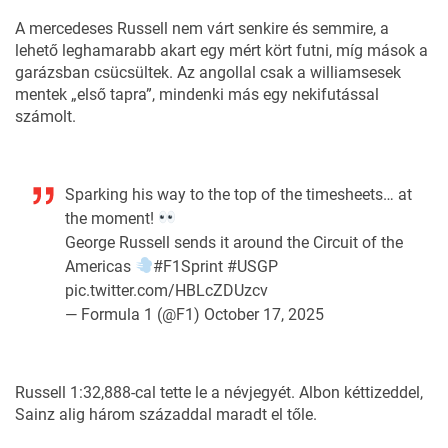
A mercedeses Russell nem várt senkire és semmire, a
lehető leghamarabb akart egy mért kört futni, míg mások a
garázsban csücsültek. Az angollal csak a williamsesek
mentek „első tapra”, mindenki más egy nekifutással
számolt.
Sparking his way to the top of the timesheets… at
the moment!
George Russell sends it around the Circuit of the
Americas
#F1Sprint
#USGP
pic.twitter.com/HBLcZDUzcv
— Formula 1 (@F1)
October 17, 2025
Russell 1:32,888-cal tette le a névjegyét. Albon kéttizeddel,
Sainz alig három századdal maradt el tőle.