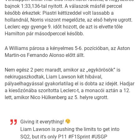
bajnok 1:33,136-tal nyitott. A válaszok másfél perccel
később érkeztek: Piastri kéttizeddel volt lassabb a
hollandnál, Norris viszont megelőzte, az első helyre ugrott.
Leclerc egy gyenge 9. időt hozott, de azt is elvette tőle
Hamilton pár másodperccel később.
A Williams párosa a kényelmes 5-6. pozícióban, az Aston
Martin-os Fernando Alonso előtt állt.
Nem egész 2 perc maradt, amikor az „egykörösök” is
nekirugaszkodtak, Liam Lawson két hibával,
pályaelhagyással gyakorlatilag el is dobta az idejét. Hadjar
a kiesőzónába szorította Leclerc-t, a monacói aztán a 12.
lett, amikor Nico Hülkenberg az 5. helyre ugrott.
Giving it everything!
Liam Lawson is pushing the limits to get into
SQ2, but it's only P11
#F1Sprint
#USGP