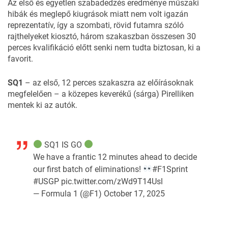
Az első és egyetlen szabadedzés eredménye műszaki
hibák és meglepő kiugrások miatt nem volt igazán
reprezentatív, így a szombati, rövid futamra szóló
rajthelyeket kiosztó, három szakaszban összesen 30
perces kvalifikáció előtt senki nem tudta biztosan, ki a
favorit.
SQ1
– az első, 12 perces szakaszra az előírásoknak
megfelelően – a közepes keverékű (sárga) Pirelliken
mentek ki az autók.
SQ1 IS GO
We have a frantic 12 minutes ahead to decide
our first batch of eliminations!
#F1Sprint
#USGP
pic.twitter.com/zWd9T14Usl
— Formula 1 (@F1)
October 17, 2025