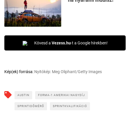
Kövesd a
Vezess.hu
-t a Google hírekben!
Kép(ek) forrása:
Nyitókép: Meg Oliphant/Getty Images
AUSTIN
FORMA-1 AMERIKAI NAGYDÍJ
SPRINTIDŐMÉRŐ
SPRINTKVALIFIKÁCIÓ