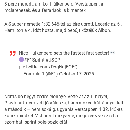
3 perc maradt, amikor Hülkenberg, Verstappen, a
mclarenesek, és a ferrarisok is kimentek.
A Sauber németje 1:32,645-tel az élre ugrott, Lecerlc az 5.,
Hamilton a 4. időt hozta, majd bebújt közéjük Albon.
Nico Hulkenberg sets the fastest first sector!
#F1Sprint
#USGP
pic.twitter.com/DygNqjFOFQ
— Formula 1 (@F1)
October 17, 2025
Norris bő négytizedes előnnyel vette át az 1. helyet,
Piastrinak nem volt jó válasza, háromtozed hátránnyal lett
a második – nem sokáig, ugyanis Verstappen 1:32,143-as
körrel mindkét McLarent megverte, megszerezve ezzel a
szombati sprint pole-pozícióját.