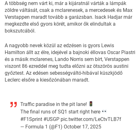
A többség nem várt ki, már a kijáratnál várták a lámpák
zöldre váltását, csak a mclarenesek, a mercedesek és Max
Verstappen maradt tovább a garázsban. Isack Hadjar már
megkezdte első gyors körét, amikor ők elindultak a
bokszutcából.
A nagyobb nevek közül az edzésen is gyors Lewis
Hamilton állt az élre, idejével a bajnoki éllovas Oscar Piastri
és a másik mclarenes, Lando Norris sem bírt, Verstappen
viszont 86 ezreddel meg tudta előzni az ötszörös austini
győztest. Az edésen sebességváltó-hibával küszkjödő
Leclerc elsőre a kiesőzónában maradt.
Traffic paradise in the pit lane!
The final runs of SQ1 start right here
#F1Sprint
#USGP
pic.twitter.com/LeCtvTLB7f
— Formula 1 (@F1)
October 17, 2025