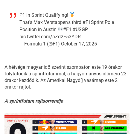
P1 in Sprint Qualifying!
That's Max Verstappen's third
#F1Sprint
Pole
Position in Austin
#F1
#USGP
pic.twitter.com/aZd2F53YDR
— Formula 1 (@F1)
October 17, 2025
A hétvége magyar idő szerint szombaton este 19 órakor
folytatódik a sprintfutammal, a hagyományos időmérő 23
órakor kezdődik. Az Amerikai Nagydíj vasárnap este 21
órakor rajtol.
A sprintfutam rajtsorrendje