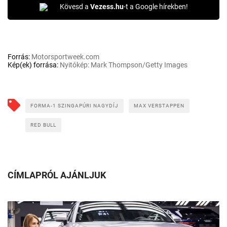
Kövesd a
Vezess.hu
-t a Google hírekben!
Forrás:
Motorsportweek.com
Kép(ek) forrása:
Nyitókép: Mark Thompson/Getty Images
FORMA-1 SZINGAPÚRI NAGYDÍJ
MAX VERSTAPPEN
RED BULL
CÍMLAPRÓL AJÁNLJUK