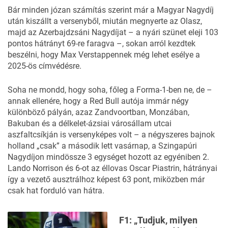
Bár minden józan számítás szerint már a Magyar Nagydíj
után kiszállt a versenyből, miután megnyerte az Olasz,
majd az Azerbajdzsáni Nagydíjat – a nyári szünet eleji 103
pontos hátrányt 69-re faragva –, sokan arról kezdtek
beszélni, hogy Max Verstappennek még lehet esélye a
2025-ös címvédésre.
Soha ne mondd, hogy soha, főleg a Forma-1-ben ne, de –
annak ellenére, hogy a Red Bull autója immár négy
különböző pályán, azaz Zandvoortban, Monzában,
Bakuban és a délkelet-ázsiai városállam utcai
aszfaltcsíkján is versenyképes volt – a négyszeres bajnok
holland „csak” a második lett vasárnap,
a Szingapúri
Nagydíjon
mindössze 3 egységet hozott az egyéniben 2.
Lando Norrison és 6-ot az éllovas Oscar Piastrin, hátrányai
így a vezető ausztrálhoz képest 63 pont, miközben már
csak hat forduló van hátra.
F1: „Tudjuk, milyen