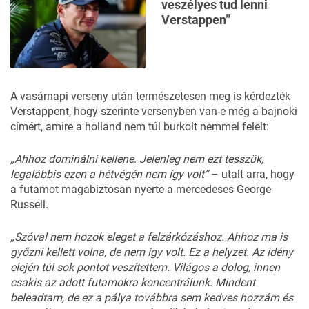
veszélyes tud lenni
Verstappen”
A vasárnapi verseny után természetesen meg is kérdezték
Verstappent, hogy szerinte versenyben van-e még a bajnoki
címért, amire a holland nem túl burkolt nemmel
felelt
:
„Ahhoz dominálni kellene. Jelenleg nem ezt tesszük,
legalábbis ezen a hétvégén nem így volt”
– utalt arra, hogy
a futamot magabiztosan nyerte a mercedeses George
Russell.
„Szóval nem hozok eleget a felzárkózáshoz. Ahhoz ma is
győzni kellett volna, de nem így volt. Ez a helyzet. Az idény
elején túl sok pontot veszítettem. Világos a dolog, innen
csakis az adott futamokra koncentrálunk. Mindent
beleadtam, de ez a pálya továbbra sem kedves hozzám és