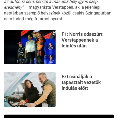
az autóhoz sem, persze a második hely így is szép
eredmény” –
magyarázta Verstappen, aki a jelenlegi
naptárban szereplő helyszínek közül csakis Szingapúrban
nem tudott még futamot nyerni.
F1: Norris odaszúrt
Verstappennek a
leintés után
Ezt csinálják a
tapasztalt vezetők
indulás előtt