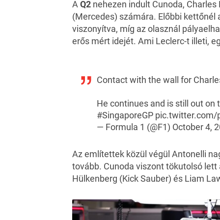
A
Q2
nehezen indult Cunoda, Charles L
(Mercedes) számára. Előbbi kettőnél 
viszonyítva, míg az olasznál pályaelh
erős mért idejét. Ami Leclerc-t illeti,
Contact with the wall for Charl
He continues and is still out on 
#SingaporeGP
pic.twitter.co
— Formula 1 (@F1)
October 4, 
Az említettek közül végül Antonelli na
tovább. Cunoda viszont tökutolsó lett 
Hülkenberg (Kick Sauber) és Liam Law