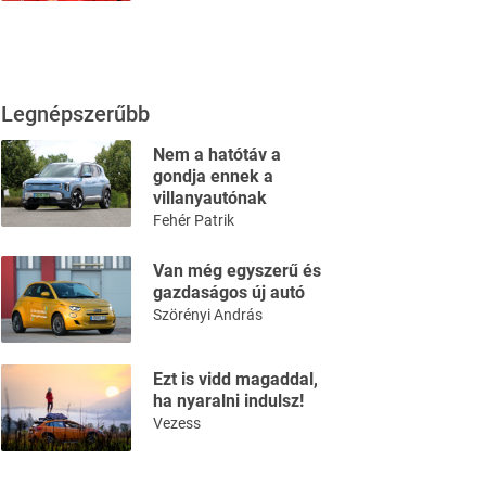
Legnépszerűbb
Nem a hatótáv a
gondja ennek a
villanyautónak
Fehér Patrik
Van még egyszerű és
gazdaságos új autó
Szörényi András
Ezt is vidd magaddal,
ha nyaralni indulsz!
Vezess