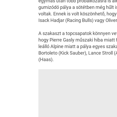
egymás után több próbálkozásra is a
gumizódó pálya a sötétben még hűlt i
voltak. Ennek is volt köszönhető, hog
Isack Hadjar (Racing Bulls) vagy Oliv
A szakaszt a topcsapatok könnyen vetté
hogy Pierre Gasly műszaki hiba miatt 
leálló Alpine miatt a pálya egyes sza
Bortoleto (Kick Sauber), Lance Stroll 
(Haas).