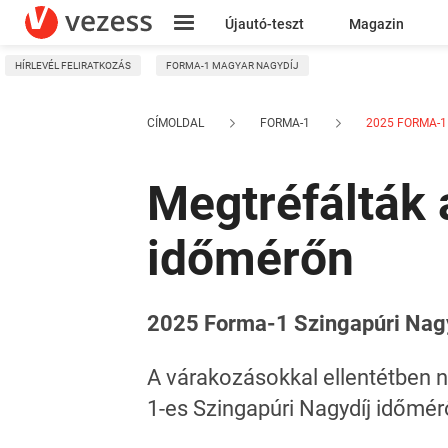
Újautó-teszt
Magazin
HÍRLEVÉL FELIRATKOZÁS
FORMA-1 MAGYAR NAGYDÍJ
Kresz
CÍMOLDAL
FORMA-1
2025 FORMA-1 
Megtréfálták 
időmérőn
2025 Forma-1 Szingapúri Nagy
A várakozásokkal ellentétben
1-es Szingapúri Nagydíj időmér