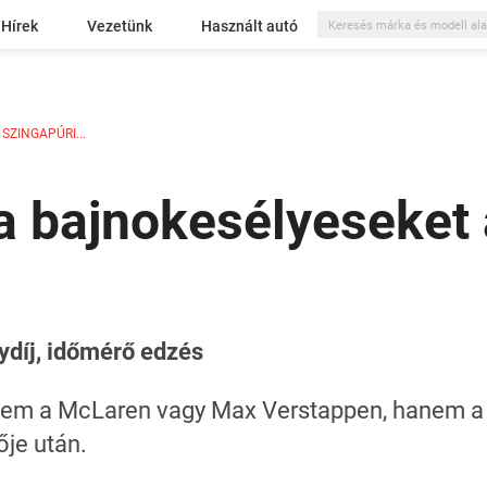
Hírek
Vezetünk
Használt autó
SZINGAPÚRI...
a bajnokesélyeseket
díj, időmérő edzés
 nem a McLaren vagy Max Verstappen, hanem a 
ője után.