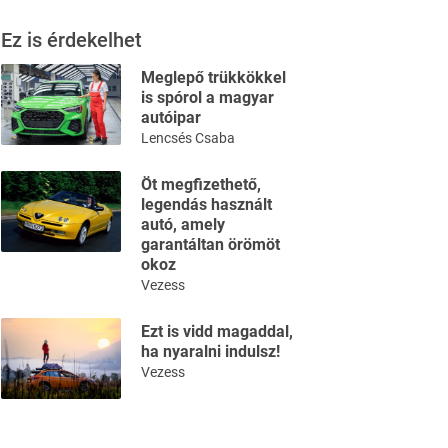
Ez is érdekelhet
Meglepő trükkökkel
is spórol a magyar
autóipar
Lencsés Csaba
Öt megfizethető,
legendás használt
autó, amely
garantáltan örömöt
okoz
Vezess
Ezt is vidd magaddal,
ha nyaralni indulsz!
Vezess