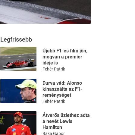
Legfrissebb
Újabb F1-es film jön,
megvan a premier
ideje is
Fehér Patrik
Durva vád: Alonso
kihasználta az F1-
reménységet
Fehér Patrik
Átverős üzlethez adta
a nevét Lewis
Hamilton
Baka Gábor