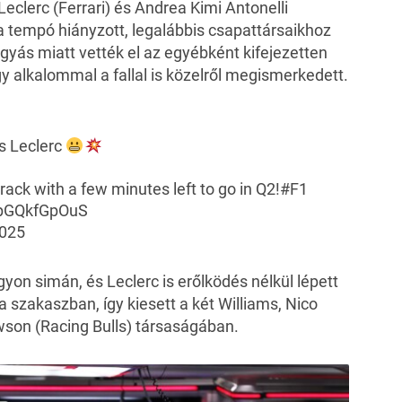
eclerc (Ferrari) és Andrea Kimi Antonelli
a tempó hiányzott, legalábbis csapattársaikhoz
agyás miatt vették el az egyébként kifejezetten
 egy alkalommal a fallal is közelről megismerkedett.
es Leclerc
track with a few minutes left to go in Q2!
#F1
m/pGQkfGpOuS
2025
gyon simán, és Leclerc is erőlködés nélkül lépett
a szakaszban, így kiesett a két Williams, Nico
son (Racing Bulls) társaságában.