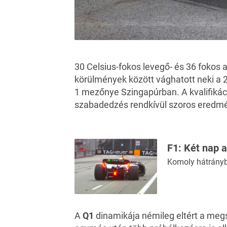
30 Celsius-fokos levegő- és 36 fokos 
körülmények között vághatott neki a
1 mezőnye Szingapúrban. A kvalifikáci
szabadedzés
rendkívül szoros eredmé
F1: Két nap a
Komoly hátrányb
A
Q1
dinamikája némileg eltért a megs