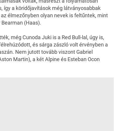
lkalmasak voltak, másrészt a folyamatosan
s, így a köridőjavítások még látványosabbak
y az élmezőnyben olyan nevek is feltűntek, mint
er Bearman (Haas).
k, még Cunoda Juki is a Red Bull-lal, úgy is,
félrehúzódott, és sárga zászló volt érvényben a
kaszán. Nem jutott tovább viszont Gabriel
(Aston Martin), a két Alpine és Esteban Ocon