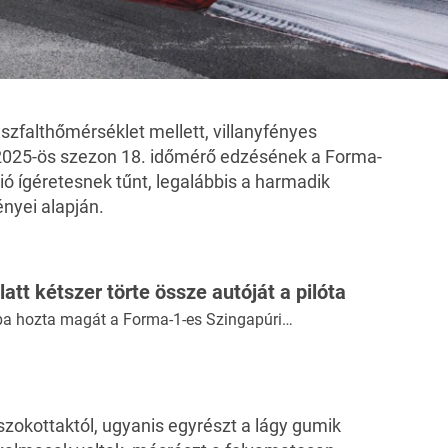
aszfalthőmérséklet mellett, villanyfényes
 2025-ös szezon 18. időmérő edzésének a Forma-
ó ígéretesnek tűnt, legalábbis
a harmadik
nyei alapján.
latt kétszer törte össze autóját a pilóta
a hozta magát a Forma-1-es Szingapúri…
zokottaktól, ugyanis egyrészt a lágy gumik