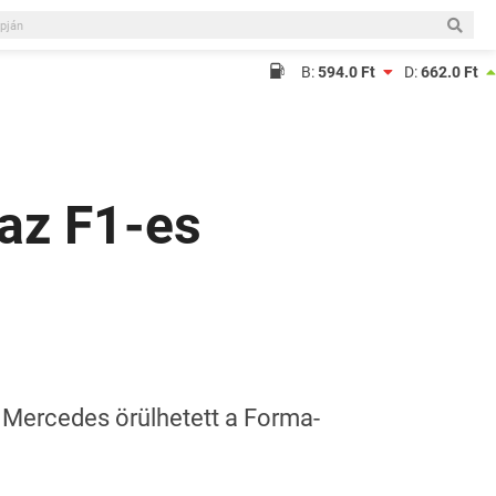
B:
594.0 Ft
D:
662.0 Ft
 az F1-es
Mercedes örülhetett a Forma-