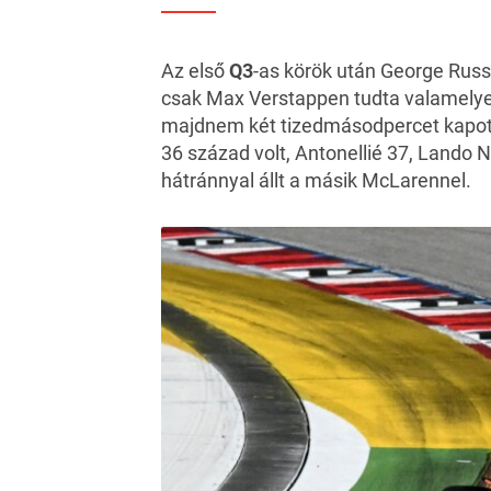
Az első
Q3
-as körök után George Russel
csak Max Verstappen tudta valamelyest
majdnem két tizedmásodpercet kapott
36 század volt, Antonellié 37, Lando N
hátránnyal állt a másik McLarennel.