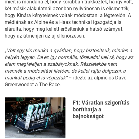
miért is mondaná el, hogy korábban trükköztek, ha így volt,
két másik alakulatnál azonban nyilvánosan is elismerték,
hogy Kínára kénytelenek voltak módosítani a légterelőn. A
médiának az Alpine és a Haas technikai igazgatója is
elárulta, hogy meg kellett erősíteniük a hátsó szárnyat,
hogy az átmenjen az új ellenőrzésen.
„Volt egy kis munka a gyárban, hogy biztosítsuk, minden a
helyén legyen. De ez így normális, törekedni kell rá, hogy az
elem megfeleljen a szabályoknak. Részletekbe nem
mennék a módosítást illetően, de kellet rajta dolgozni, a
munkát pedig el is végeztük”
–
idézte
az alpine-os Dave
Greenwoodot a The Race.
F1: Váratlan szigorítás
boríthatja a
bajnokságot