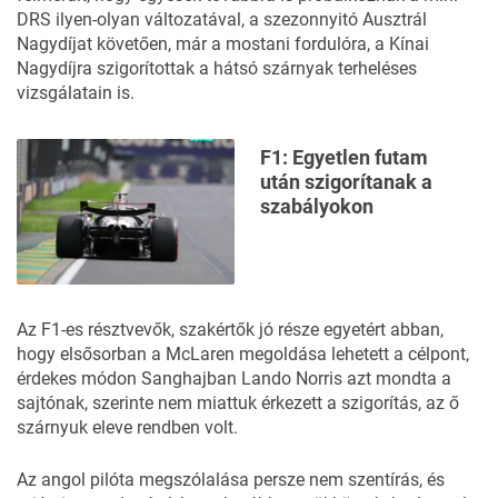
DRS ilyen-olyan változatával, a szezonnyitó Ausztrál
Nagydíjat követően, már a mostani fordulóra, a Kínai
Nagydíjra szigorítottak a hátsó szárnyak terheléses
vizsgálatain is.
F1: Egyetlen futam
után szigorítanak a
szabályokon
Az F1-es résztvevők, szakértők jó része egyetért abban,
hogy elsősorban a McLaren megoldása lehetett a célpont,
érdekes módon Sanghajban Lando Norris azt mondta a
sajtónak, szerinte nem miattuk érkezett a szigorítás, az ő
szárnyuk eleve rendben volt.
Az angol pilóta megszólalása persze nem szentírás, és