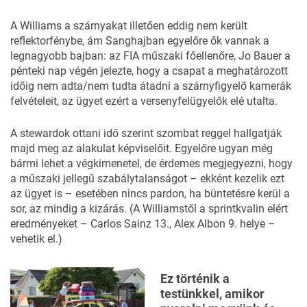
A Williams a szárnyakat illetően eddig nem került
reflektorfénybe, ám Sanghajban egyelőre ők vannak a
legnagyobb bajban: az FIA műszaki főellenőre, Jo Bauer a
pénteki nap végén jelezte, hogy a csapat a meghatározott
időig nem adta/nem tudta átadni a szárnyfigyelő kamerák
felvételeit, az ügyet ezért a versenyfelügyelők elé utalta.
A stewardok ottani idő szerint szombat reggel hallgatják
majd meg az alakulat képviselőit. Egyelőre ugyan még
bármi lehet a végkimenetel, de érdemes megjegyezni, hogy
a műszaki jellegű szabálytalanságot – ekként kezelik ezt
az ügyet is – esetében nincs pardon, ha büntetésre kerül a
sor, az mindig a kizárás. (A Williamstől
a sprintkvalin
elért
eredményeket – Carlos Sainz 13., Alex Albon 9. helye –
vehetik el.)
Ez történik a
testünkkel, amikor