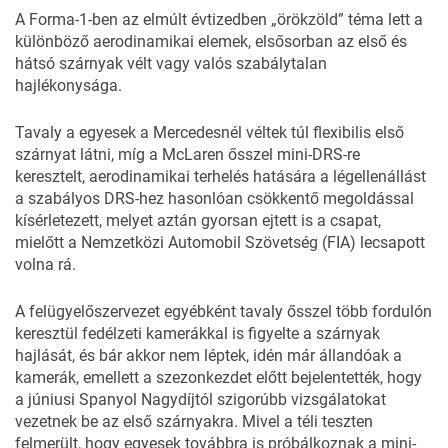
A Forma-1-ben az elmúlt évtizedben „örökzöld” téma lett a
különböző aerodinamikai elemek, elsősorban az első és
hátsó szárnyak vélt vagy valós szabálytalan
hajlékonysága.
Tavaly a egyesek a Mercedesnél véltek túl flexibilis első
szárnyat látni, míg a McLaren ősszel mini-DRS-re
keresztelt, aerodinamikai terhelés hatására a légellenállást
a szabályos DRS-hez hasonlóan csökkentő megoldással
kísérletezett, melyet aztán gyorsan ejtett is a csapat,
mielőtt a Nemzetközi Automobil Szövetség (FIA) lecsapott
volna rá.
A felügyelőszervezet egyébként tavaly ősszel több fordulón
keresztül fedélzeti kamerákkal is figyelte a szárnyak
hajlását, és bár akkor nem léptek, idén már állandóak a
kamerák, emellett a szezonkezdet előtt bejelentették, hogy
a júniusi Spanyol Nagydíjtól szigorúbb vizsgálatokat
vezetnek be az első szárnyakra. Mivel a téli teszten
felmerült, hogy egyesek továbbra is próbálkoznak a mini-