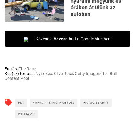
nyaralni megyünk és
órákon át ülünk az
autóban
Kövesd a
Vezess.hu
-t a Google hírekben!
Forrás:
The Race
Kép(ek) forrása:
Nyitókép: Clive Rose/Getty Images/Red Bull
Content Pool
FIA
FORMA-1 KÍNAI NAGYDÍJ
HÁTSÓ SZÁRNY
WILLIAMS