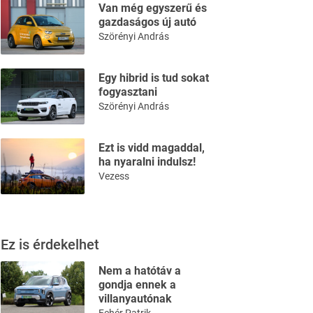
Van még egyszerű és
gazdaságos új autó
Szörényi András
Egy hibrid is tud sokat
fogyasztani
Szörényi András
Ezt is vidd magaddal,
ha nyaralni indulsz!
Vezess
Ez is érdekelhet
Nem a hatótáv a
gondja ennek a
villanyautónak