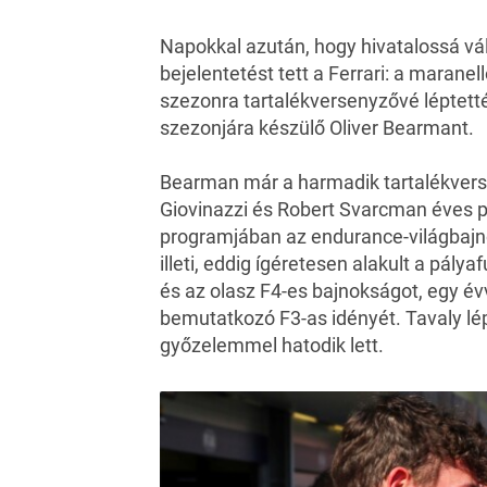
Napokkal azután, hogy hivatalossá vá
bejelentetést tett a Ferrari: a maranel
szezonra tartalékversenyzővé léptett
szezonjára készülő Oliver Bearmant.
Bearman már a harmadik tartalékvers
Giovinazzi és Robert Svarcman éves p
programjában az endurance-világbajn
illeti, eddig ígéretesen alakult a pál
és az olasz F4-es bajnokságot, egy é
bemutatkozó F3-as idényét. Tavaly lép
győzelemmel hatodik lett.