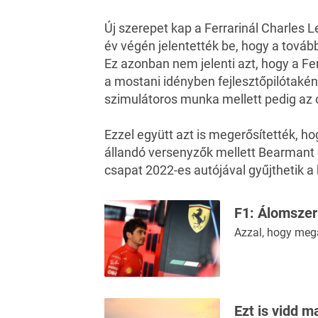
Új szerepet kap a Ferrarinál Charles L
év végén jelentették be, hogy a tová
Ez azonban nem jelenti azt, hogy a Fer
a mostani idényben fejlesztőpilótakén
szimulátoros munka mellett pedig az 
Ezzel együtt azt is megerősítették, ho
állandó versenyzők mellett Bearmant és 
csapat 2022-es autójával gyűjthetik a
F1: Álomszer
Azzal, hogy megá
Ezt is vidd m