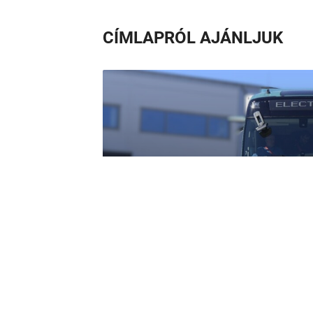
CÍMLAPRÓL AJÁNLJUK
Zéró emisszió, max
Volvo csendes ór