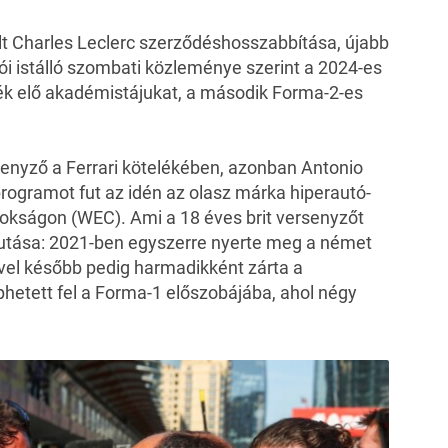
lt Charles Leclerc
szerződéshosszabbítása
, újabb
lói istálló szombati
közleménye
szerint a 2024-es
ék elő akadémistájukat, a második Forma-2-es
enyző a Ferrari kötelékében, azonban Antonio
rogramot fut az idén az olasz márka hiperautó-
okságon (WEC). Ami a 18 éves brit versenyzőt
yafutása: 2021-ben egyszerre nyerte meg a német
vvel később pedig harmadikként zárta a
hetett fel a Forma-1 előszobájába, ahol négy