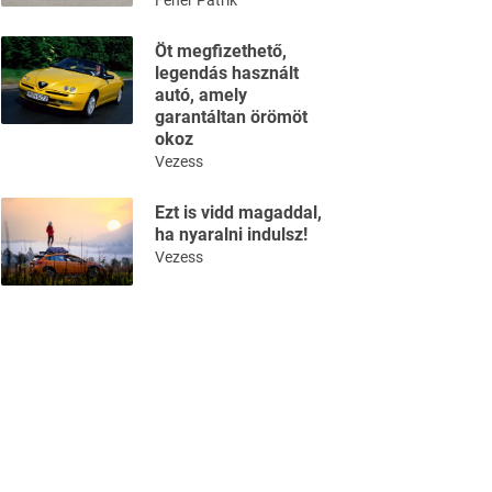
Fehér Patrik
Öt megfizethető,
legendás használt
autó, amely
garantáltan örömöt
okoz
Vezess
Ezt is vidd magaddal,
ha nyaralni indulsz!
Vezess