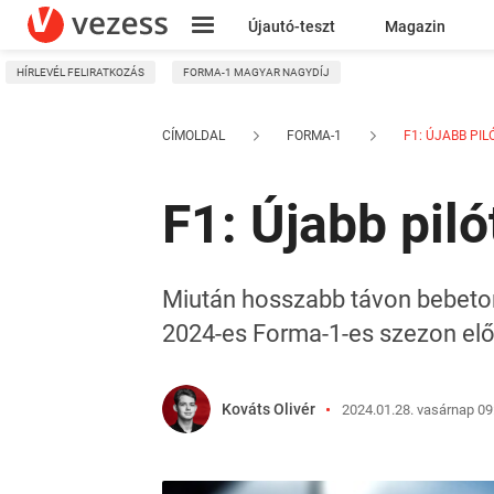
Újautó-teszt
Magazin
HÍRLEVÉL FELIRATKOZÁS
FORMA-1 MAGYAR NAGYDÍJ
Kresz
CÍMOLDAL
FORMA-1
F1: ÚJABB PIL
F1: Újabb piló
Miután hosszabb távon bebetonoz
2024-es Forma-1-es szezon előt
Kováts Olivér
2024.01.28. vasárnap 09