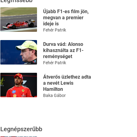
Legfrissebb
Újabb F1-es film jön,
megvan a premier
ideje is
Fehér Patrik
Durva vád: Alonso
kihasználta az F1-
reménységet
Fehér Patrik
Átverős üzlethez adta
a nevét Lewis
Hamilton
Baka Gábor
Legnépszerűbb