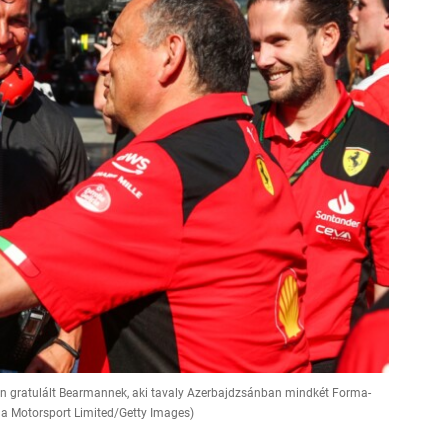
sen gratulált Bearmannek, aki tavaly Azerbajdzsánban mindkét Forma-
la Motorsport Limited/Getty Images)