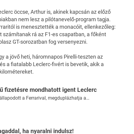
eclerc öccse, Arthur is, akinek kapcsán az előző
bbiakban
nem lesz a pilótanevelő-program tagja
.
raritól is menesztették a monacóit, ellenkezőleg:
t számítanak rá az F1-es csapatban, a főként
olasz GT-sorozatban fog versenyezni.
gy a jövő heti, háromnapos Pirelli-teszten az
a fiatalabb Leclerc-fivért is bevetik, akik a
 kilométereket.
ű fizetésre mondhatott igent Leclerc
llapodott a Ferrarival, megduplázhatja a…
agaddal, ha nyaralni indulsz!