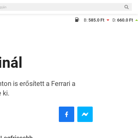
B:
585.0 Ft
D:
660.0 Ft
inál
n is erősített a Ferrari a
 ki.