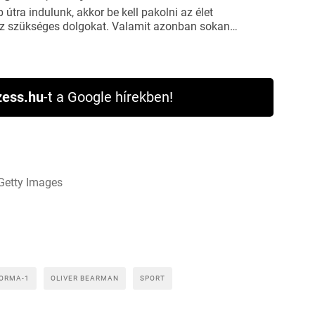
útra indulunk, akkor be kell pakolni az élet
 szükséges dolgokat. Valamit azonban sokan…
ess.hu
-t a Google hírekben!
/Getty Images
ORMA-1
OLIVER BEARMAN
SPORT