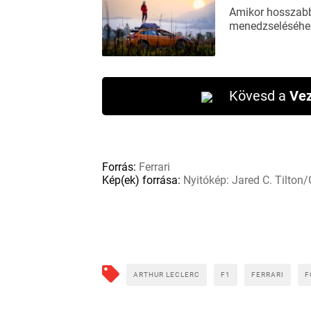
Amikor hosszabb 
menedzseléséhez
Kövesd a
Vez
Forrás:
Ferrari
Kép(ek) forrása:
Nyitókép: Jared C. Tilton
ARTHUR LECLERC
F1
FERRARI
F