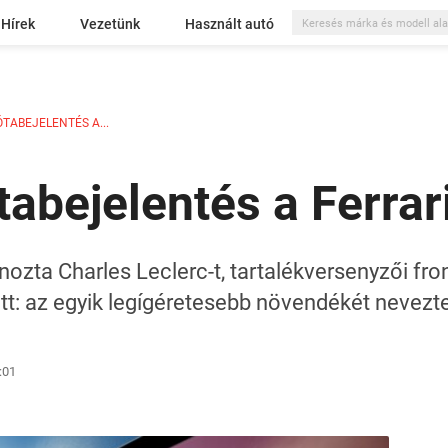
Hírek
Vezetünk
Használt autó
ÓTABEJELENTÉS A...
tabejelentés a Ferrar
ta Charles Leclerc-t, tartalékversenyzői fronto
t: az egyik legígéretesebb növendékét nevezte
:01