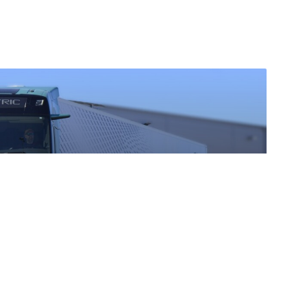
imális erő: ilyen a
iása