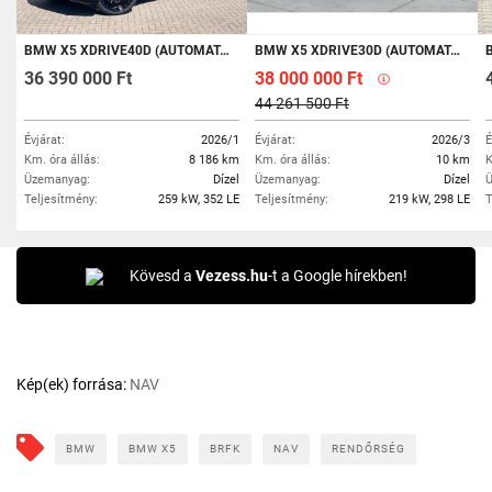
BMW X5 XDRIVE40D (AUTOMATA) MSPORTPRO/TRAVEL/KOMFORT/KOMFORT+/INNO/DAP/VONÓHOROG/22/ÁFÁ-S!
BMW X5 XDRIVE30D (AUTOMATA) KÉSZLETEN!
B
36 390 000 Ft
38 000 000 Ft
44 261 500 Ft
Évjárat:
2026/1
Évjárat:
2026/3
É
Km. óra állás:
8 186 km
Km. óra állás:
10 km
K
Üzemanyag:
Dízel
Üzemanyag:
Dízel
Ü
Teljesítmény:
259 kW, 352 LE
Teljesítmény:
219 kW, 298 LE
T
Kövesd a
Vezess.hu
-t a Google hírekben!
Kép(ek) forrása:
NAV
BMW
BMW X5
BRFK
NAV
RENDŐRSÉG