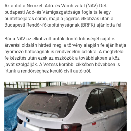
Az autót a Nemzeti Adó- és Vámhivatal (NAV) Dél-
budapesti Adó- és Vámigazgatósága foglalta le egy
büntetőeljárás során, majd a jogerős elkobzás után a
Budapesti Rendőr-főkapitányságnak (BRFK) ajánlotta fel.
Bár a NAV az elkobzott autók döntő többségét saját
e-
árverési oldalán
hirdeti meg, a törvény alapján felajánlhatja
nyomozó hatóságnak is rendvédelmi célokra. A megfelelő
felkészítés után ezek az eszközök a továbbiakban a köz
javát szolgálják.
A Vezess korábbi cikkében bővebben is
írtunk a rendőrséghez kerülő civil autókról
.