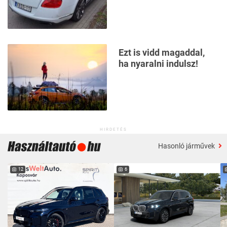
Ezt is vidd magaddal,
ha nyaralni indulsz!
HIRDETÉS
Hasonló járművek
12
6