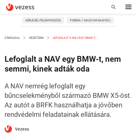
HÍRLEVÉL FELIRATKOZÁS
FORMA-1 MAGYAR NAGYDÍJ
CÍMOLDAL
VEZETÜNK
LEFOGLALT A NAV EGY BMW-T,...
Lefoglalt a NAV egy BMW-t, nem
semmi, kinek adták oda
A NAV nemrég lefoglalt egy
bűncselekményből származó BMW X5-öst.
Az autót a BRFK használhatja a jövőben
rendvédelmi feladatainak ellátására.
Vezess