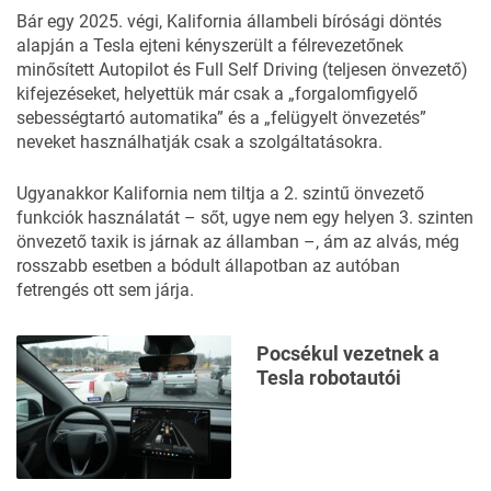
Bár egy 2025. végi, Kalifornia állambeli bírósági döntés
alapján a Tesla ejteni kényszerült a félrevezetőnek
minősített Autopilot és Full Self Driving (teljesen önvezető)
kifejezéseket, helyettük már csak a „forgalomfigyelő
sebességtartó automatika” és a „felügyelt önvezetés”
neveket használhatják csak a szolgáltatásokra.
Ugyanakkor Kalifornia nem tiltja a
2. szintű önvezető
funkciók
használatát – sőt, ugye nem egy helyen 3. szinten
önvezető taxik is járnak az államban –, ám az alvás, még
rosszabb esetben a bódult állapotban az autóban
fetrengés ott sem járja.
Pocsékul vezetnek a
Tesla robotautói