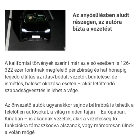
Az anyósülésben aludt
részegen, az autóra
bízta a vezetést
A kaliforniai törvények szerint már az első esetben is 126-
322 ezer forintnak megfelelő pénzbírság és hat hónapig
terjedő eltiltás az ittas/bódult vezetők büntetése, de –
ismétlés, baleset okozása esetén – akár letöltendő
szabadságvesztés is lehet a vége.
Az önvezető autók ugyanakkor sajnos bátrabbá is tehetik a
felelőtlen autósokat, a világ minden táján –
Európában
,
Kínában
– is akadnak vezetők, akik a vezetéssegítő
funkciókra támaszkodva alszanak, vagy mámorosan ülnek
a volán mögé.