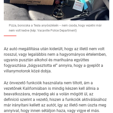
Pizza, borocska a Tesla anyósülésén ‒ nem csoda, hogy vezetni már
nem volt kedve (kép: Vacaville Police Department)
Az autó megállítása után kiderült, hogy az illető nem volt
rosszul, vagy legalábbis nem a hagyományos értelemben,
ugyanis pusztán alkohol és marihuána együttes
fogyasztása „bágyasztotta el” annyira, hogy a gyeplőt a
villanymotorok közé dobja.
Az önvezető funkciók használata nem tiltott, ám a
vezetőnek Kaliforniában is mindig készen kell állnia a
beavatkozásra, márpedig aki a volán mögött ül, az
definíció szerint a vezető, hiszen a funkciók aktiválásához
már irányítani kellett az autót, így az illető nem úszta meg
annyival, hogy innen sétáljon haza, vagy vigye el más.