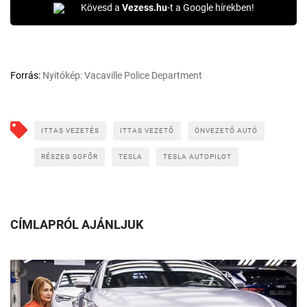
Kövesd a
Vezess.hu
-t a Google hírekben!
Forrás:
Nyitókép: Vacaville Police Department
ITTAS VEZETÉS
ITTAS VEZETŐ
ÖNVEZETŐ AUTÓ
RÉSZEG SOFŐR
TESLA
TESLA AUTOPILOT
CÍMLAPRÓL AJÁNLJUK