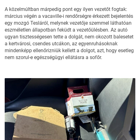
A közelmúltban márpedig pont egy ilyen vezetőt fogtak:
március végén a vacaville-i rendőrségre érkezett bejelentés
egy mozgó Tesláról, melynek vezetője szemmel láthatóan
eszméletlen állapotban feküdt a vezetőülésben. Az autó
ugyan tisztességesen tette a dolgát, nem okozott balesetet
a kertvárosi, csendes utcákon, az egyenruhásoknak
mindenképp ellenőrizniük kellett a dolgot, azt, hogy esetleg
nem szorul-e egészségügyi ellátásra a sofőr.