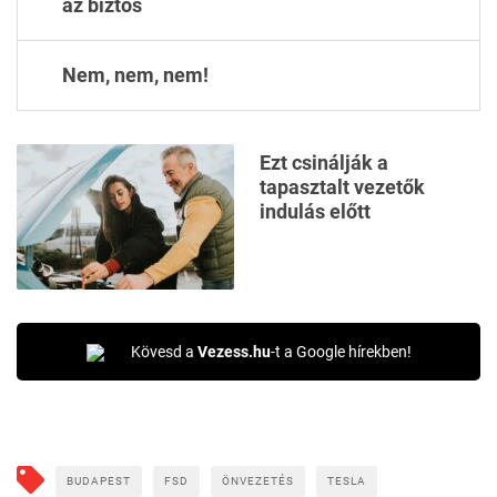
az biztos
Nem, nem, nem!
Ezt csinálják a
tapasztalt vezetők
indulás előtt
Kövesd a
Vezess.hu
-t a Google hírekben!
BUDAPEST
FSD
ÖNVEZETÉS
TESLA