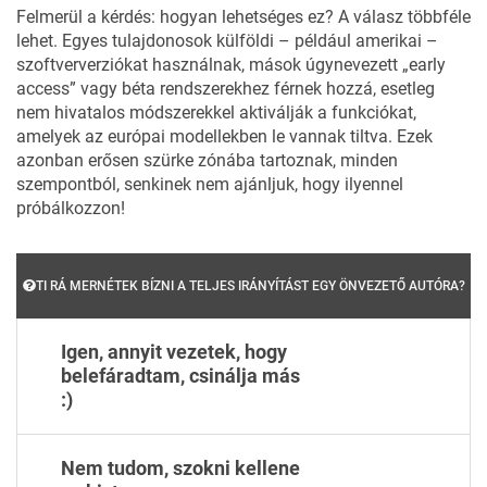
Felmerül a kérdés: hogyan lehetséges ez? A válasz többféle
lehet. Egyes tulajdonosok külföldi – például amerikai –
szoftververziókat használnak, mások úgynevezett „early
access” vagy béta rendszerekhez férnek hozzá, esetleg
nem hivatalos módszerekkel aktiválják a funkciókat,
amelyek az európai modellekben le vannak tiltva. Ezek
azonban erősen szürke zónába tartoznak, minden
szempontból, senkinek nem ajánljuk, hogy ilyennel
próbálkozzon!
TI RÁ MERNÉTEK BÍZNI A TELJES IRÁNYÍTÁST EGY ÖNVEZETŐ AUTÓRA?
Igen, annyit vezetek, hogy
belefáradtam, csinálja más
:)
Nem tudom, szokni kellene