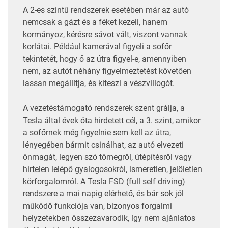
A 2-es szintű rendszerek esetében már az autó
nemcsak a gázt és a féket kezeli, hanem
kormányoz, kérésre sávot vált, viszont vannak
korlátai. Például kamerával figyeli a sofőr
tekintetét, hogy ő az útra figyel-e, amennyiben
nem, az autót néhány figyelmeztetést követően
lassan megállítja, és kiteszi a vészvillogót.
A vezetéstámogató rendszerek szent grálja, a
Tesla által évek óta hirdetett cél, a 3. szint, amikor
a sofőrnek még figyelnie sem kell az útra,
lényegében bármit csinálhat, az autó elvezeti
önmagát, legyen szó tömegről, útépítésről vagy
hirtelen lelépő gyalogosokról, ismeretlen, jelöletlen
körforgalomról. A Tesla FSD (full self driving)
rendszere a mai napig elérhető, és bár sok jól
működő funkciója van, bizonyos forgalmi
helyzetekben összezavarodik, így nem ajánlatos