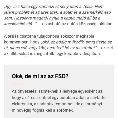
„Így visz haza egy színházi élmény után a Tesla. Nem
jelent problémát az üres utak, a sötét és a szemerkélő eső
sem. Hazaérve magától nyitja a kaput, majd áll be a
kocsibeálló alá…”
– olvasható az autós
közösségi oldalán
.
A teslás csatorna tulajdonosa sokszor megkapja
kommentben, hogy
„oké, ez addig működik, amíg tiszta az
út, nincs eső vagy köd, nem fedi hó az aszafaltot”
– ezeket
az állításokat is megcáfolta egy korábbi videójában.
Oké, de mi az az FSD?
Az önvezetési szinteknek a lényege egyébként az,
hogy az 1-es szintnél egy autóban adott a sávtartó
elektronika, az adaptív tempomat, de a kormányt
mindvégig fognia kell a sofőrnek.