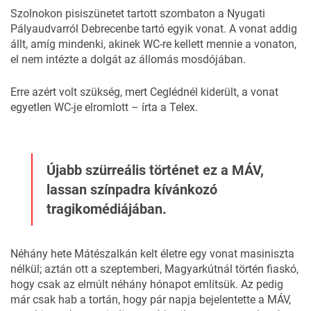
Szolnokon pisiszünetet tartott szombaton a Nyugati
Pályaudvarról Debrecenbe tartó egyik vonat. A vonat addig
állt, amíg mindenki, akinek WC-re kellett mennie a vonaton,
el nem intézte a dolgát az állomás mosdójában.
Erre azért volt szükség, mert Ceglédnél kiderült, a vonat
egyetlen WC-je elromlott – írta a
Telex
.
Újabb szürreális történet ez a MÁV,
lassan színpadra kívánkozó
tragikomédiájában.
Néhány hete
Mátészalkán kelt életre
egy vonat masiniszta
nélkül; aztán ott a szeptemberi,
Magyarkútnál történ fiaskó,
hogy csak az elmúlt néhány hónapot említsük. Az pedig
már csak hab a tortán, hogy pár napja bejelentette a MÁV,