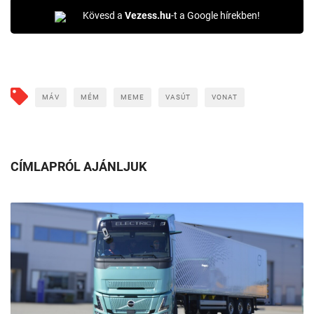
Kövesd a
Vezess.hu
-t a Google hírekben!
MÁV
MÉM
MEME
VASÚT
VONAT
CÍMLAPRÓL AJÁNLJUK