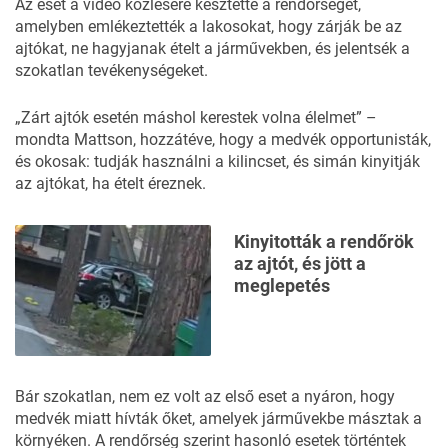
Az eset a videó közlésére késztette a rendőrséget,
amelyben emlékeztették a lakosokat, hogy zárják be az
ajtókat, ne hagyjanak ételt a járművekben, és jelentsék a
szokatlan tevékenységeket.
„Zárt ajtók esetén máshol kerestek volna élelmet” –
mondta Mattson, hozzátéve, hogy a medvék opportunisták,
és okosak: tudják használni a kilincset, és simán kinyitják
az ajtókat, ha ételt éreznek.
Kinyitották a rendőrök
az ajtót, és jött a
meglepetés
Bár szokatlan, nem ez volt az első eset a nyáron, hogy
medvék miatt hívták őket, amelyek járművekbe másztak a
környéken. A rendőrség szerint hasonló esetek történtek