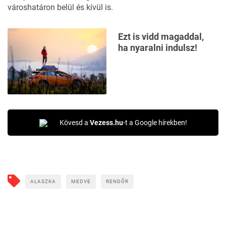
városhatáron belül és kívül is.
Ezt is vidd magaddal,
ha nyaralni indulsz!
Kövesd a
Vezess.hu
-t a Google hírekben!
ALASZKA
MEDVE
RENDŐR