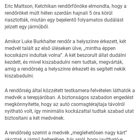
Eric Mattson, Ketchikan rendőrfőnöke
elmondta
, hogy a
rendőröket múlt héten szerdán hajnali 5 óra körül
riasztották, miután egy bejelentő folyamatos dudálást
jelzett egy járműből.
Amikor Luke Burkhalter rendőr a helyszínre érkezett, két
medvét talált az első üléseken ülve, „mintha éppen
kocsikázni indultak volna”. A két beszorult állat dudálni
kezdett, és mivel kiszabadulni nem tudtak, megvárták,
amíg a rendőrség a helyszínre érkezett és segített nekik
kiszabadulni.
A rendőrség által közzétett testkamera-felvételen láthatók a
medvék a terepjáróban. A biztonságos szabadon engedést
megkönnyítette, hogy az autó csomagtérajtaja távolról
nyitható volt, így minimális kockázattal tudtak szabad utat
biztosítani a két medvének.
A rendőrség szerint a medvék „meglehetősen nagy kárt”
okoztak a jármű belterében, bár arról, hogy javítható-e,