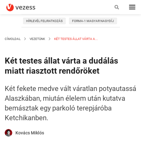
HÍRLEVÉL FELIRATKOZÁS
FORMA-1 MAGYAR NAGYDÍJ
CÍMOLDAL
VEZETÜNK
KÉT TESTES ÁLLAT VÁRTA A...
Két testes állat várta a dudálás
miatt riasztott rendőröket
Két fekete medve vált váratlan potyautassá
Alaszkában, miután élelem után kutatva
bemásztak egy parkoló terepjáróba
Ketchikanben.
Kovács Miklós