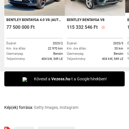
BENTLEY BENTAYGA 4.0 V8 (AUTOMATA) S - CARBON - PANORÁMATETŐ - ÜLÉSSZELLŐZÉS - ÁFÁS
BENTLEY BENTAYGA V8
BE
77 500 000 Ft
115 332 546 Ft
Évjárat:
2023/2
Évjárat:
2025/5
É
Km. óra állás:
22 970 km
Km. óra állás:
35 km
K
Üzemanyag:
Benzin
Üzemanyag:
Benzin
Ü
Teljesítmény:
404 kW, 549 LE
Teljesítmény:
404 kW, 549 LE
T
Kövesd a
Vezess.hu
-t a Google hírekben!
Kép(ek) forrása:
Getty Images, Instagram