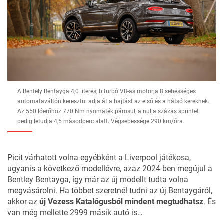
A Bentely Bentayga 4,0 literes, biturbó V8-as motorja 8 sebességes
automataváltón keresztül adja át a hajtást az első és a hátsó kereknek.
Az 550 lóerőhöz 770 Nm nyomaték párosul, a nulla százas sprintet
pedig letudja 4,5 másodperc alatt. Végsebessége 290 km/óra.
Picit várhatott volna egyébként a Liverpool játékosa,
ugyanis a következő modellévre, azaz
2024-ben megújul a
Bentley Bentayga
, így már az új modellt tudta volna
megvásárolni. Ha többet szeretnél tudni az új Bentaygáról,
akkor az
új Vezess Katalógusból mindent megtudhatsz
. És
van még mellette 2999 másik autó is…