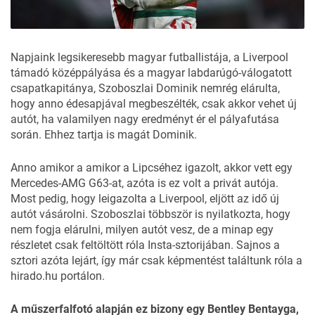
Napjaink legsikeresebb magyar futballistája, a Liverpool
támadó középpályása és a magyar labdarúgó-válogatott
csapatkapitánya, Szoboszlai Dominik nemrég elárulta,
hogy anno édesapjával megbeszélték, csak akkor vehet új
autót, ha valamilyen nagy eredményt ér el pályafutása
során. Ehhez tartja is magát Dominik.
Anno amikor a amikor a Lipcséhez igazolt, akkor vett egy
Mercedes-AMG G63-at, azóta is ez volt a privát autója.
Most pedig, hogy leigazolta a Liverpool, eljött az idő új
autót vásárolni. Szoboszlai többször is nyilatkozta, hogy
nem fogja elárulni, milyen autót vesz, de a minap egy
részletet csak feltöltött róla Insta-sztorijában. Sajnos a
sztori azóta lejárt, így már csak képmentést találtunk róla a
hirado.hu
portálon.
A műszerfalfotó alapján ez bizony egy Bentley Bentayga,