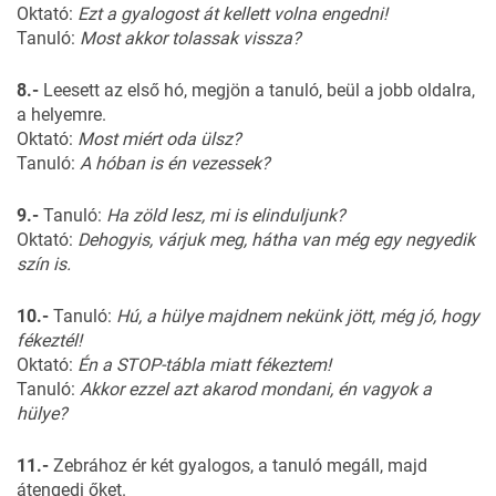
Oktató:
Ezt a gyalogost át kellett volna engedni!
Tanuló:
Most akkor tolassak vissza?
8.-
Leesett az első hó, megjön a tanuló, beül a jobb oldalra,
a helyemre.
Oktató:
Most miért oda ülsz?
Tanuló:
A hóban is én vezessek?
9.-
Tanuló:
Ha zöld lesz, mi is elinduljunk?
Oktató:
Dehogyis, várjuk meg, hátha van még egy negyedik
szín is.
10.-
Tanuló:
Hú, a hülye majdnem nekünk jött, még jó, hogy
fékeztél!
Oktató:
Én a STOP-tábla miatt fékeztem!
Tanuló:
Akkor ezzel azt akarod mondani, én vagyok a
hülye?
11.-
Zebrához ér két gyalogos, a tanuló megáll, majd
átengedi őket.