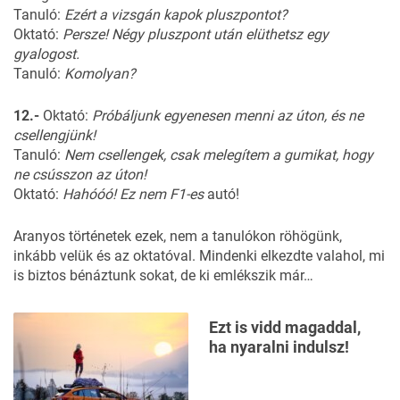
Tanuló:
Ezért a vizsgán kapok pluszpontot?
Oktató:
Persze! Négy pluszpont után elüthetsz egy
gyalogost.
Tanuló:
Komolyan?
12.-
Oktató:
Próbáljunk egyenesen menni az úton, és ne
csellengjünk!
Tanuló:
Nem csellengek, csak melegítem a gumikat, hogy
ne csússzon az úton!
Oktató:
Hahóóó! Ez nem F1-es
autó!
Aranyos történetek ezek, nem a tanulókon röhögünk,
inkább velük és az oktatóval. Mindenki elkezdte valahol, mi
is biztos bénáztunk sokat, de ki emlékszik már…
Ezt is vidd magaddal,
ha nyaralni indulsz!