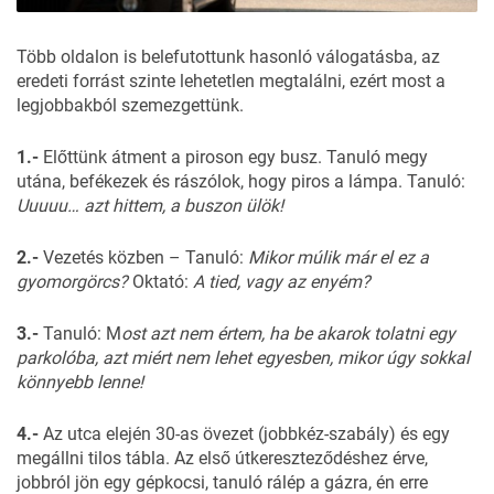
Több oldalon is belefutottunk hasonló válogatásba, az
eredeti forrást szinte lehetetlen megtalálni, ezért most a
legjobbakból szemezgettünk.
1.-
Előttünk átment a piroson egy busz. Tanuló megy
utána, befékezek és rászólok, hogy piros a lámpa. Tanuló:
Uuuuu… azt hittem, a buszon ülök!
2.-
Vezetés közben – Tanuló:
Mikor múlik már el ez a
gyomorgörcs?
Oktató:
A tied, vagy az enyém?
3.-
Tanuló: M
ost azt nem értem, ha be akarok tolatni egy
parkolóba, azt miért nem lehet egyesben, mikor úgy sokkal
könnyebb lenne!
4.-
Az utca elején 30-as övezet (jobbkéz-szabály) és egy
megállni tilos tábla. Az első útkereszteződéshez érve,
jobbról jön egy gépkocsi, tanuló rálép a gázra, én erre