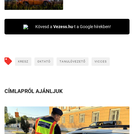
Kövesd a
Vezess.hu
-t a Google hírekben!
KRESZ
OKTATÓ
TANULÓVEZETŐ
VICCES
CÍMLAPRÓL AJÁNLJUK