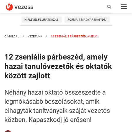
HÍRLEVÉL FELIRATKOZÁS
FORMA-1 MAGYAR NAGYDÍJ
CÍMOLDAL
VEZETÜNK
12 ZSENIÁLIS PÁRBESZÉD, AMELY...
12 zseniális párbeszéd, amely
hazai tanulóvezetők és oktatók
között zajlott
Néhány hazai oktató összeszedte a
legmókásabb beszólásokat, amik
elhagyták tanítványaik száját vezetés
közben. Kapaszkodj jó erősen!