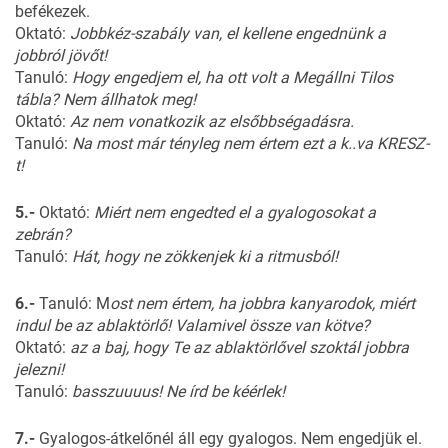
befékezek.
Oktató:
Jobbkéz-szabály van, el kellene engednünk a
jobbról jövőt!
Tanuló:
Hogy engedjem el, ha ott volt a Megállni Tilos
tábla? Nem állhatok meg!
Oktató:
Az nem vonatkozik az elsőbbségadásra.
Tanuló:
Na most már tényleg nem értem ezt a k..va KRESZ-
t!
5.-
Oktató:
Miért nem engedted el a gyalogosokat a
zebrán?
Tanuló:
Hát, hogy ne zökkenjek ki a ritmusból!
6.-
Tanuló: M
ost nem értem, ha jobbra kanyarodok, miért
indul be az ablaktörlő! Valamivel össze van kötve?
Oktató:
az a baj, hogy Te az ablaktörlővel szoktál jobbra
jelezni!
Tanuló:
basszuuuus! Ne írd be kéérlek!
7.-
Gyalogos-átkelőnél áll egy gyalogos. Nem engedjük el.