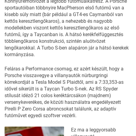
Könnyűfémötvözet a legtöbb futóműalkatrész. A Porsche
sportautóiban többnyire MacPherson első futómű van a
kisebb súly miatt (bár például a GT4-es Caymanból van
kettős keresztlengőkaros), a nehezebb és nagyobb
modellekben viszont kettős keresztlengőkaros az első
futómű, így a Taycanban is. A hátsó kerékfelfüggesztés
többlengőkaros konstrukció, szintén aluötvözet
lengőkarokkal. A Turbo S-ben alapáron jár a hátsó kerekek
kormányzása.
Feláras a Performance csomag, ez azért készült, hogy a
Porsche visszavegye a villanyautók nürburgringi
körrekordját a Tesla Model S Plaidtől, ami a 7:33,353-as
idővel sikerült is a Taycan Turbo S-nek. Az RS Spyder
stílusát idéző 21 colos keréktárcsákon (majdnem)
versenykeverékes, de közúti használatra engedélyezett
Pirelli P Zero Corsa abroncsokat találunk, az adaptív
futóművet egyedi szoftver vezérli.
Ez ma a leggyorsabb