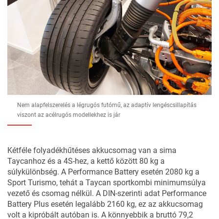
Nem alapfelszerelés a légrugós futómű, az adaptív lengéscsillapítás
viszont az acélrugós modellekhez is jár
Kétféle folyadékhűtéses akkucsomag van a sima
Taycanhoz és a 4S-hez, a kettő között 80 kg a
súlykülönbség. A Performance Battery esetén 2080 kg a
Sport Turismo, tehát a Taycan sportkombi minimumsúlya
vezető és csomag nélkül. A DIN-szerinti adat Performance
Battery Plus esetén legalább 2160 kg, ez az akkucsomag
volt a kipróbált autóban is. A könnyebbik a bruttó 79,2