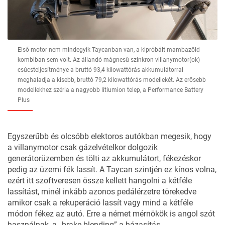
Első motor nem mindegyik Taycanban van, a kipróbált mambazöld
kombiban sem volt. Az állandó mágnesű szinkron villanymotor(ok)
csúcsteljesítménye a bruttó 93,4 kilowattórás akkumulátorral
meghaladja a kisebb, bruttó 79,2 kilowattórás modellekét. Az erősebb
modellekhez széria a nagyobb lítiumion telep, a Performance Battery
Plus
Egyszerűbb és olcsóbb elektoros autókban megesik, hogy
a villanymotor csak gázelvételkor dolgozik
generátorüzemben és tölti az akkumulátort, fékezéskor
pedig az üzemi fék lassít. A Taycan szintjén ez kínos volna,
ezért itt szoftveresen össze kellett hangolni a kétféle
lassítást, minél inkább azonos pedálérzetre törekedve
amikor csak a rekuperáció lassít vagy mind a kétféle
módon fékez az autó. Erre a német mérnökök is angol szót
használnak, a „brake blending” a házasítás