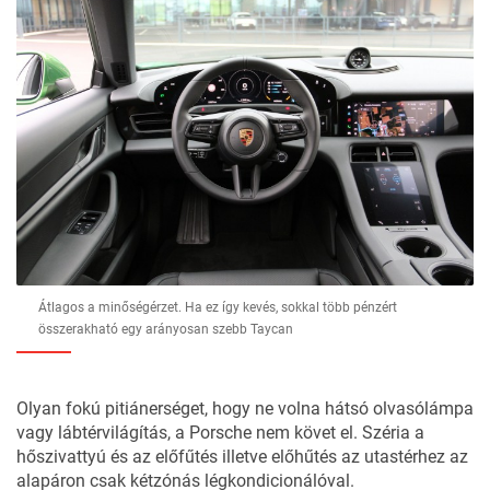
Átlagos a minőségérzet. Ha ez így kevés, sokkal több pénzért
összerakható egy arányosan szebb Taycan
Olyan fokú pitiánerséget, hogy ne volna hátsó olvasólámpa
vagy lábtérvilágítás, a Porsche nem követ el. Széria a
hőszivattyú és az előfűtés illetve előhűtés az utastérhez az
alapáron csak kétzónás légkondicionálóval.