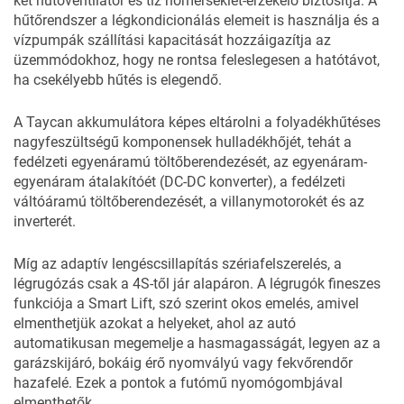
két hűtőventilátor és tíz hőmérséklet-érzékelő biztosítja. A
hűtőrendszer a légkondicionálás elemeit is használja és a
vízpumpák szállítási kapacitását hozzáigazítja az
üzemmódokhoz, hogy ne rontsa feleslegesen a hatótávot,
ha csekélyebb hűtés is elegendő.
A Taycan akkumulátora képes eltárolni a folyadékhűtéses
nagyfeszültségű komponensek hulladékhőjét, tehát a
fedélzeti egyenáramú töltőberendezését, az egyenáram-
egyenáram átalakítóét (DC-DC konverter), a fedélzeti
váltóáramú töltőberendezését, a villanymotorokét és az
inverterét.
Míg az adaptív lengéscsillapítás szériafelszerelés, a
légrugózás csak a 4S-től jár alapáron. A légrugók fineszes
funkciója a Smart Lift, szó szerint okos emelés, amivel
elmenthetjük azokat a helyeket, ahol az autó
automatikusan megemelje a hasmagasságát, legyen az a
garázskijáró, bokáig érő nyomvályú vagy fekvőrendőr
hazafelé. Ezek a pontok a futómű nyomógombjával
elmenthetők.