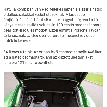
Hátul a kombiban van elég fejtér és lábtér is a széria hátsó
oldallégzsákokkal védett utasoknak. A laposabb
ötajtósénál elöl 9, hátul 45 mm-rel nagyobb fejtérrel a tér
kényelmesen szellős volt az én 190 centis magasságomra
beállított első ülés mögött. Ezzel együtt a Porsche Taycan
térkihasználása elég gyenge, erre fél méterrel rövidebb
autók is képesek.
84 literes a frunk. Az orrban lévő csomagtér mellé 446 litert
ad a hátsó csomagtartó, ami az osztott üléstámlákat
lehajtva 1212 literre bővíthető.