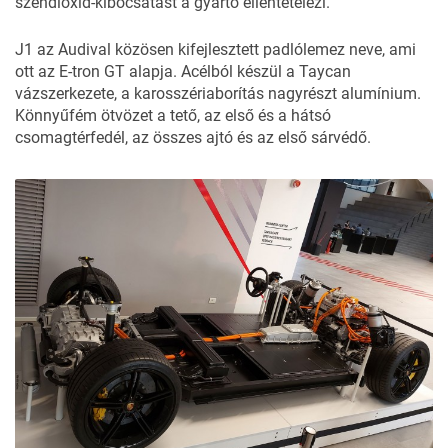
széndioxid-kibocsátást a gyártó ellentételezi.
J1 az Audival közösen kifejlesztett padlólemez neve, ami
ott az E-tron GT alapja. Acélból készül a Taycan
vázszerkezete, a karosszériaborítás nagyrészt alumínium.
Könnyűfém ötvözet a tető, az első és a hátsó
csomagtérfedél, az összes ajtó és az első sárvédő.