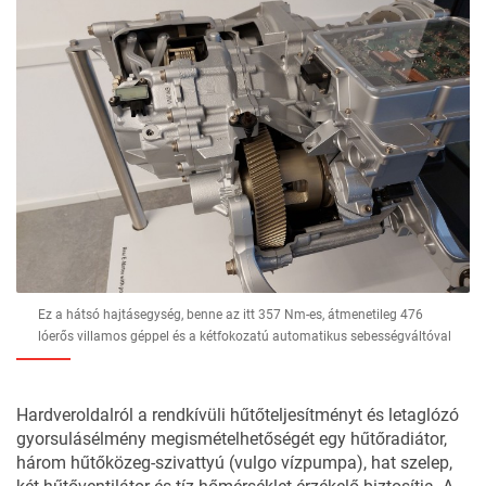
Ez a hátsó hajtásegység, benne az itt 357 Nm-es, átmenetileg 476
lóerős villamos géppel és a kétfokozatú automatikus sebességváltóval
Hardveroldalról a rendkívüli hűtőteljesítményt és letaglózó
gyorsulásélmény megismételhetőségét egy hűtőradiátor,
három hűtőközeg-szivattyú (vulgo vízpumpa), hat szelep,