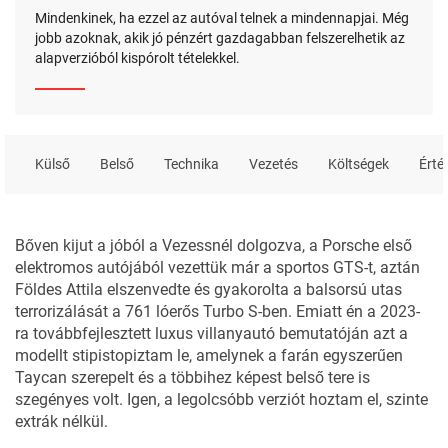
Mindenkinek, ha ezzel az autóval telnek a mindennapjai. Még
jobb azoknak, akik jó pénzért gazdagabban felszerelhetik az
alapverzióból kispórolt tételekkel.
Külső
Belső
Technika
Vezetés
Költségek
Érté
Bőven kijut a jóból a Vezessnél dolgozva, a Porsche első
elektromos autójából vezettük már a
sportos GTS-t
, aztán
Földes Attila elszenvedte és gyakorolta a balsorsú utas
terrorizálását a
761 lóerős Turbo S-ben
. Emiatt én a 2023-
ra továbbfejlesztett luxus villanyautó bemutatóján azt a
modellt stipistopiztam le, amelynek a farán egyszerűen
Taycan szerepelt és a többihez képest belső tere is
szegényes volt. Igen, a legolcsóbb verziót hoztam el, szinte
extrák nélkül.