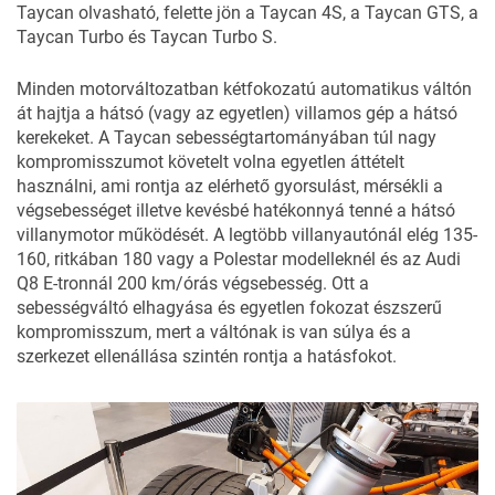
Taycan olvasható, felette jön a Taycan 4S, a Taycan GTS, a
Taycan Turbo és Taycan Turbo S.
Minden motorváltozatban kétfokozatú automatikus váltón
át hajtja a hátsó (vagy az egyetlen) villamos gép a hátsó
kerekeket. A Taycan sebességtartományában túl nagy
kompromisszumot követelt volna egyetlen áttételt
használni, ami rontja az elérhető gyorsulást, mérsékli a
végsebességet illetve kevésbé hatékonnyá tenné a hátsó
villanymotor működését. A legtöbb villanyautónál elég 135-
160, ritkában 180 vagy a Polestar modelleknél és az Audi
Q8 E-tronnál 200 km/órás végsebesség. Ott a
sebességváltó elhagyása és egyetlen fokozat észszerű
kompromisszum, mert a váltónak is van súlya és a
szerkezet ellenállása szintén rontja a hatásfokot.