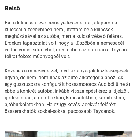
Belső
Bár a kilincsen lévő bemélyedés erre utal, alapáron a
kulccsal a zsebemben nem jutottam be a kilincsek
meghúzásával az autóba, mert a kulcsérzékelő feláras.
Érdekes tapasztalat volt, hogy a küszöbön a nemesacél
védőelem is extra lehet, mert ebben az autóban a Taycan
felirat fekete műanyagból volt.
Közepes a minőségérzet, mert az anyagok tisztességesek
ugyan, de nem idomulnak az autó árkategóriájához. Aki
egy gusztusosra konfigurált hosszmotoros Audiból ülne át
ebbe a konkrét autóba, inkább visszalépést érez a kijelzők
grafikájában, a gombokban, kapcsolókban, kárpitokban,
ajtóburkolatokban. Ha ez így kevés, adekvát felárért
összerakhatók sokkal-sokkal puccosabb Taycanok.