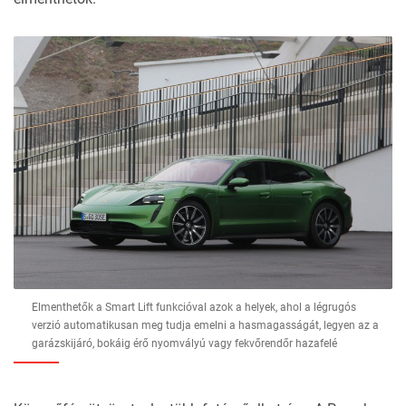
Elmenthetők a Smart Lift funkcióval azok a helyek, ahol a légrugós
verzió automatikusan meg tudja emelni a hasmagasságát, legyen az a
garázskijáró, bokáig érő nyomvályú vagy fekvőrendőr hazafelé