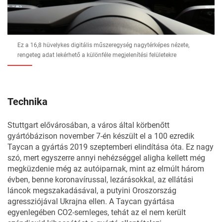
Ez a 16,8 hüvelykes digitális műszeregység nagytérképes nézete,
rengeteg adat lekérhető a különféle megjelenítési felületekre
Technika
Stuttgart elővárosában, a város által körbenőtt
gyártóbázison november 7-én készült el a 100 ezredik
Taycan a gyártás 2019 szeptemberi elindítása óta. Ez nagy
szó, mert egyszerre annyi nehézséggel aligha kellett még
megküzdenie még az autóiparnak, mint az elmúlt három
évben, benne koronavírussal, lezárásokkal, az ellátási
láncok megszakadásával, a putyini Oroszország
agressziójával Ukrajna ellen. A Taycan gyártása
egyenlegében CO2-semleges, tehát az el nem került