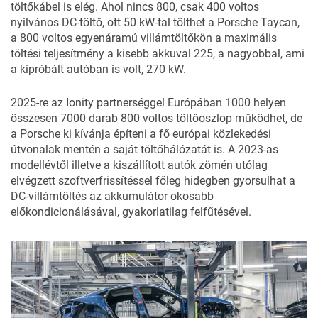
töltőkábel is elég. Ahol nincs 800, csak 400 voltos
nyilvános DC-töltő, ott 50 kW-tal tölthet a Porsche Taycan,
a 800 voltos egyenáramú villámtöltőkön a maximális
töltési teljesítmény a kisebb akkuval 225, a nagyobbal, ami
a kipróbált autóban is volt, 270 kW.
2025-re az
Ionity partnerséggel
Európában 1000 helyen
összesen 7000 darab 800 voltos töltőoszlop működhet, de
a Porsche ki kívánja építeni a fő európai közlekedési
útvonalak mentén a saját töltőhálózatát is. A 2023-as
modellévtől illetve a kiszállított autók zömén utólag
elvégzett szoftverfrissítéssel főleg hidegben gyorsulhat a
DC-villámtöltés az akkumulátor okosabb
előkondicionálásával, gyakorlatilag felfűtésével.