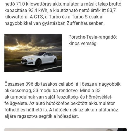
nettó 71,0 kilowattórás akkumulátor, a másik telep bruttó
kapacitása 93,4 kWh, a kiautózható nettó érték itt 83,7
kilowattóra. A GTS, a Turbo és a Turbo S csak a
nagyobbikkal van gyártásban Zuffenhausenben.
Porsche-Tesla-rangadó:
kínos vereség
Összesen 396 db tasakos cellából áll össze a nagyobbik
akkucsomag, 33 modulba rendezve. Mind a 33
akkumodulnak van saját feszültség- és hőmérséklet-
felügyelete. Az autó hűtőkörébe bekötött akkumulátor
fűthető és hűthető is. A hűtőelemek az akkumulátorház
aljára ragasztva segítik a hőleadást.