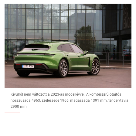
Kívülről nem változott a 2023-as modellévvel. A kombiszerű ötajtós
hosszúsága 4963, szélessége 1966, magassága 1391 mm, tengelytávja
2900 mm