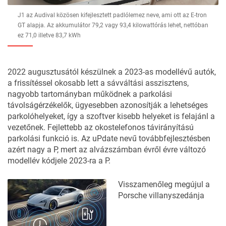
J1 az Audival közösen kifejlesztett padlólemez neve, ami ott az E-tron
GT alapja. Az akkumulátor 79,2 vagy 93,4 kilowattórás lehet, nettóban
ez 71,0 illetve 83,7 kWh
2022 augusztusától készülnek a 2023-as modellévű autók,
a frissítéssel okosabb lett a sávváltási asszisztens,
nagyobb tartományban működnek a parkolási
távolságérzékelők, ügyesebben azonosítják a lehetséges
parkolóhelyeket, így a szoftver kisebb helyeket is felajánl a
vezetőnek. Fejlettebb az okostelefonos távirányítású
parkolási funkció is. Az uPdate nevű továbbfejlesztésben
azért nagy a P, mert az alvázszámban évről évre változó
modellév kódjele 2023-ra a P.
Visszamenőleg megújul a
Porsche villanyszedánja