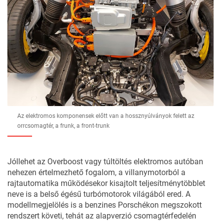
Az elektromos komponensek előtt van a hossznyúlványok felett az
orrcsomagtér, a frunk, a front-trunk
Jóllehet az Overboost vagy túltöltés elektromos autóban
nehezen értelmezhető fogalom, a villanymotorból a
rajtautomatika működésekor kisajtolt teljesítménytöbblet
neve is a belső égésű turbómotorok világából ered. A
modellmegjelölés is a benzines Porschékon megszokott
rendszert követi, tehát az alapverzió csomagtérfedelén