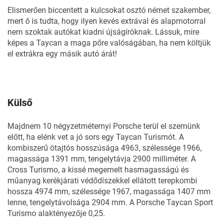
Elismerően biccentett a kulcsokat osztó német szakember,
mert ő is tudta, hogy ilyen kevés extrával és alapmotorral
nem szoktak autókat kiadni újságíróknak. Lássuk, mire
képes a Taycan a maga pőre valóságában, ha nem költjük
el extrákra egy másik autó árát!
Külső
Majdnem 10 négyzetméternyi Porsche terül el szemünk
előtt, ha elénk vet a jó sors egy Taycan Turismót. A
kombiszerű ötajtós hosszúsága 4963, szélessége 1966,
magassága 1391 mm, tengelytávja 2900 milliméter. A
Cross Turismo, a kissé megemelt hasmagasságú és
műanyag kerékjárati védődíszekkel ellátott terepkombi
hossza 4974 mm, szélessége 1967, magassága 1407 mm
lenne, tengelytávolsága 2904 mm. A Porsche Taycan Sport
Turismo alaktényezője 0,25.