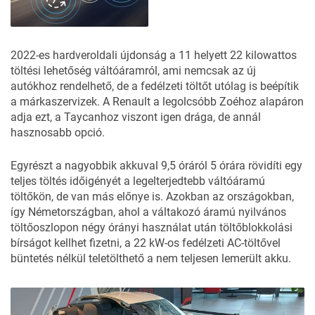
2022-es hardveroldali újdonság a 11 helyett 22 kilowattos
töltési lehetőség váltóáramról, ami nemcsak az új
autókhoz rendelhető, de a fedélzeti töltőt utólag is beépítik
a márkaszervizek. A Renault a legolcsóbb Zoéhoz alapáron
adja ezt, a Taycanhoz viszont igen drága, de annál
hasznosabb opció.
Egyrészt a nagyobbik akkuval 9,5 óráról 5 órára rövidíti egy
teljes töltés időigényét a legelterjedtebb váltóáramú
töltőkön, de van más előnye is. Azokban az országokban,
így Németországban, ahol a váltakozó áramú nyilvános
töltőoszlopon négy órányi használat után töltőblokkolási
bírságot kellhet fizetni, a 22 kW-os fedélzeti AC-töltővel
büntetés nélkül teletölthető a nem teljesen lemerült akku.