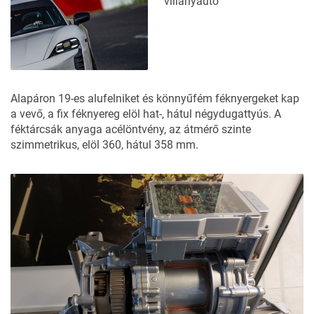
villanyautó
Alapáron 19-es alufelniket és könnyűfém féknyergeket kap
a vevő, a fix féknyereg elöl hat-, hátul négydugattyús. A
féktárcsák anyaga acélöntvény, az átmérő szinte
szimmetrikus, elöl 360, hátul 358 mm.