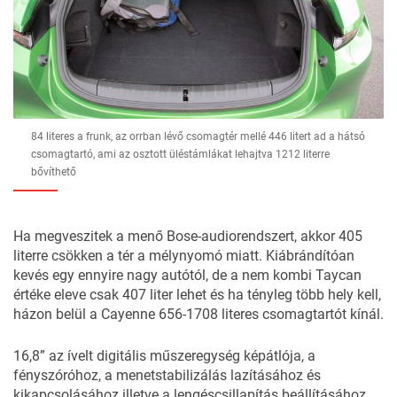
84 literes a frunk, az orrban lévő csomagtér mellé 446 litert ad a hátsó
csomagtartó, ami az osztott üléstámlákat lehajtva 1212 literre
bővíthető
Ha megveszitek a menő Bose-audiorendszert, akkor 405
literre csökken a tér a mélynyomó miatt. Kiábrándítóan
kevés egy ennyire nagy autótól, de a nem kombi Taycan
értéke eleve csak 407 liter lehet és ha tényleg több hely kell,
házon belül a Cayenne 656-1708 literes csomagtartót kínál.
16,8” az ívelt digitális műszeregység képátlója, a
fényszóróhoz, a menetstabilizálás lazításához és
kikapcsolásához illetve a lengéscsillapítás beállításához