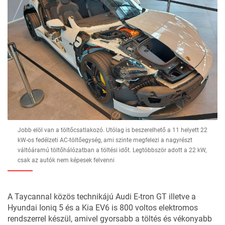
Jobb elöl van a töltőcsatlakozó. Utólag is beszerelhető a 11 helyett 22
kW-os fedélzeti AC-töltőegység, ami szinte megfelezi a nagyrészt
váltóáramú töltőhálózatban a töltési időt. Legtöbbször adott a 22 kW,
csak az autók nem képesek felvenni
A Taycannal közös technikájú Audi E-tron GT illetve a
Hyundai Ioniq 5 és a Kia EV6 is 800 voltos elektromos
rendszerrel készül, amivel gyorsabb a töltés és vékonyabb