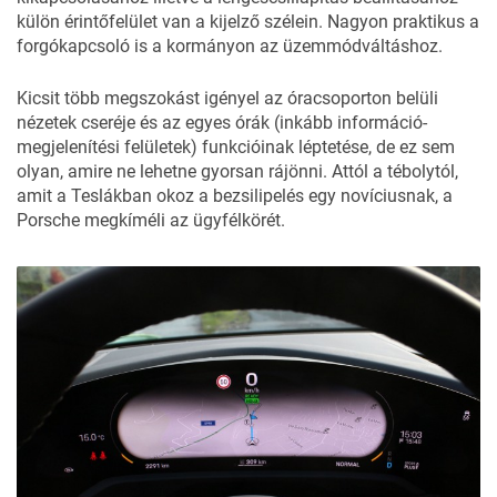
külön érintőfelület van a kijelző szélein. Nagyon praktikus a
forgókapcsoló is a kormányon az üzemmódváltáshoz.
Kicsit több megszokást igényel az óracsoporton belüli
nézetek cseréje és az egyes órák (inkább információ-
megjelenítési felületek) funkcióinak léptetése, de ez sem
olyan, amire ne lehetne gyorsan rájönni. Attól a tébolytól,
amit a Teslákban okoz a bezsilipelés egy novíciusnak, a
Porsche megkíméli az ügyfélkörét.