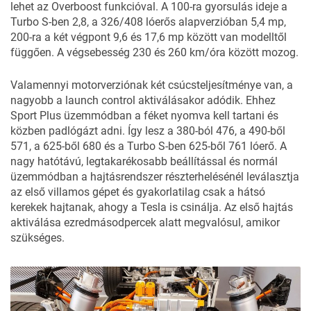
lehet az Overboost funkcióval. A 100-ra gyorsulás ideje a
Turbo S-ben 2,8, a 326/408 lóerős alapverzióban 5,4 mp,
200-ra a két végpont 9,6 és 17,6 mp között van modelltől
függően. A végsebesség 230 és 260 km/óra között mozog.
Valamennyi motorverziónak két csúcsteljesítménye van, a
nagyobb a launch control aktiválásakor adódik. Ehhez
Sport Plus üzemmódban a féket nyomva kell tartani és
közben padlógázt adni. Így lesz a 380-ból 476, a 490-ből
571, a 625-ből 680 és a Turbo S-ben 625-ből 761 lóerő. A
nagy hatótávú, legtakarékosabb beállítással és normál
üzemmódban a hajtásrendszer részterhelésénél leválasztja
az első villamos gépet és gyakorlatilag csak a hátsó
kerekek hajtanak, ahogy a Tesla is csinálja. Az első hajtás
aktiválása ezredmásodpercek alatt megvalósul, amikor
szükséges.