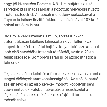
hogy jól kivehetően Porsche. A 911 mintájára az első
sárvédők itt is magasabbak a közöttük mélyebbre húzott
motorházfedélnél. A nappali menetfény jégkockáival a
Taycan belsősáv-tisztító faktora az előző sávot 107 km/
órával uralókra is hat.
Oldalról a karosszériába simuló, érkezésünkkor
automatikusan kibillenő kilincseken kívül feltűnik az
alapértelmezésben hátul hajtó villanyautótól szokatlanul, a
jobb első sárvédőbe integrált töltőfedél, aztán a 20-as
felnik szépsége. Gömbölyű farán is jól azonosíthatók a
felmenők.
Teljes az alsó burkolat és a formaterveben is van valami a
tengeri élőlények áramvonalasságából. Az első lökhárító
szélein lévő és az első kerekek mögötti kopoltyúk sem
gagyi imitációk, valóban átvezetik a menetszelet a
légellenállás csökkentéséhez a kerékjárati turbulencia
mérséklésével.