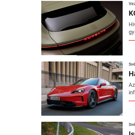
Ve
K
Hi
gy
Sv
H
Az
in
Sv
I