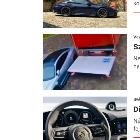
ko
Ve
S
Ne
ny
Sv
D
Né
fe