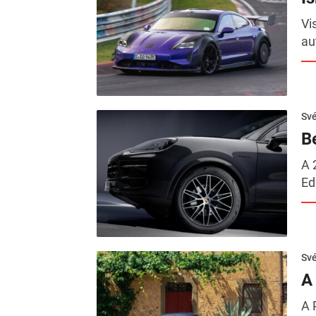
Vi
au
Sv
B
A 
Ed
Sv
A
A 