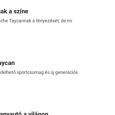
ak a színe
rsche Taycannak a fényezését, de mi
Taycan
rendelhető sportcsomag és új generációs
lanyautó a világon