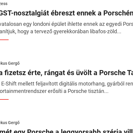
zess
GST-nosztalgiát ébreszt ennek a Porschén
vatalosan egy londoni épület ihlette ennek az egyedi Po
anítjuk, hogy a tervező gyerekkorában libafos-zöld...
ékus Gergő
a fizetsz érte, rángat és üvölt a Porsche 
 E-Shift mellett feljavított digitális motorhang, gyárból 
fortainmentrendszer erősíti a Porsche tisztán...
ékus Gergő
smét egy Porsche a leggyorsabb széria vil