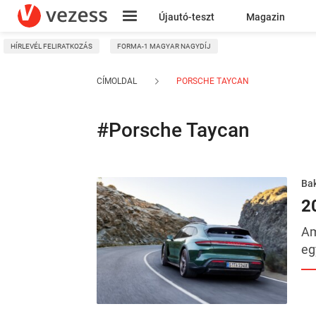
Újautó-teszt
Magazin
HÍRLEVÉL FELIRATKOZÁS
FORMA-1 MAGYAR NAGYDÍJ
Kresz
CÍMOLDAL
PORSCHE TAYCAN
#Porsche Taycan
Ba
2
Am
eg