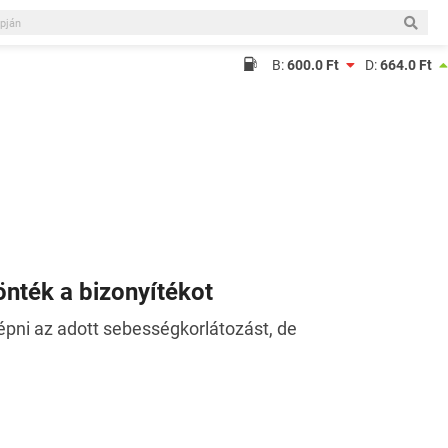
B:
600.0 Ft
D:
664.0 Ft
önték a bizonyítékot
lépni az adott sebességkorlátozást, de