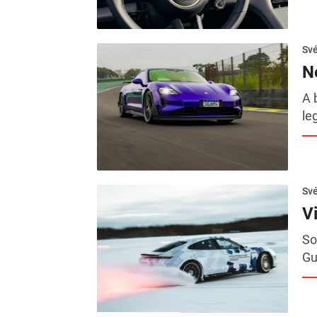
Sv
N
A 
le
Sv
V
So
Gu