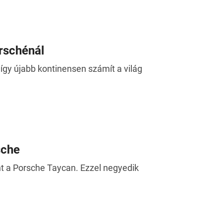
rschénál
 így újabb kontinensen számít a világ
sche
nt a Porsche Taycan. Ezzel negyedik