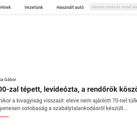
Hírek
Vezetünk
Használt autó
ka Gábor
00-zal tépett, levideózta, a rendőrök kösz
ikor a kivagyiság visszaüt: eleve nem ajánlott 70-nel túl
yenesen ostobaság a szabálytalankodásról készült...