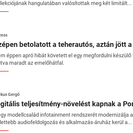
llekciójának hangulatában valósítottak meg két limitált...
zess
zépen betolatott a teherautós, aztán jött a
m éppen apró hibát követett el egy megfordulni készülő te
itva maradt az emelőhátfal.
ékus Gergő
igitális teljesítmény-növelést kapnak a P
gy modellcsalád infotainment rendszerét modernizálja a 
jlettebb audiofeldolgozás és alkalmazás-áruház kerül a...