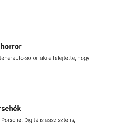
 horror
herautó-sofőr, aki elfelejtette, hogy
orschék
Porsche. Digitális asszisztens,