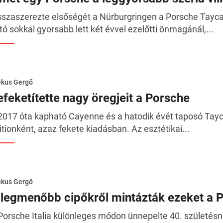
sszaszerezte elsőségét a Nürburgringen a Porsche Taycan,
tó sokkal gyorsabb lett két évvel ezelőtti önmagánál,...
ékus Gergő
efeketítette nagy öregjeit a Porsche
2017 óta kapható Cayenne és a hatodik évét taposó Tayc
itionként, azaz fekete kiadásban. Az esztétikai...
ékus Gergő
 legmenőbb cipőkről mintázták ezeket a 
Porsche Italia különleges módon ünnepelte 40. születésn