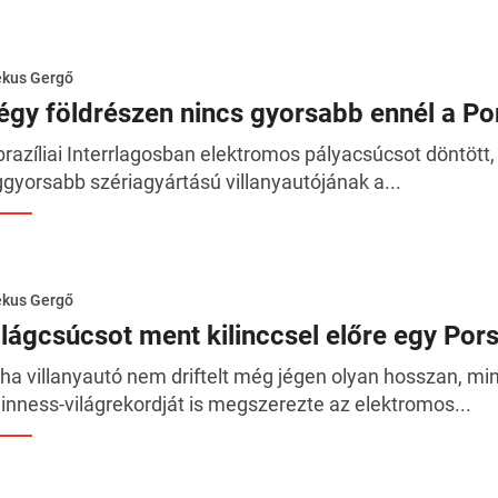
ékus Gergő
égy földrészen nincs gyorsabb ennél a Po
brazíliai Interrlagosban elektromos pályacsúcsot döntött,
ggyorsabb szériagyártású villanyautójának a...
ékus Gergő
ilágcsúcsot ment kilinccsel előre egy Por
ha villanyautó nem driftelt még jégen olyan hosszan, mi
inness-világrekordját is megszerezte az elektromos...