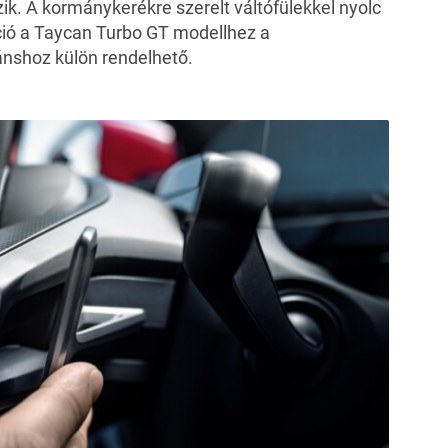
zik. A kormánykerékre szerelt váltófülekkel nyolc
kció a Taycan Turbo GT modellhez a
iánshoz külön rendelhető.