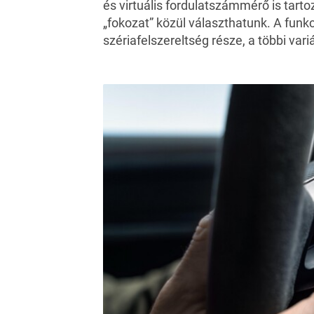
és virtuális fordulatszámmérő is tarto
„fokozat” közül választhatunk. A fun
szériafelszereltség része, a többi var