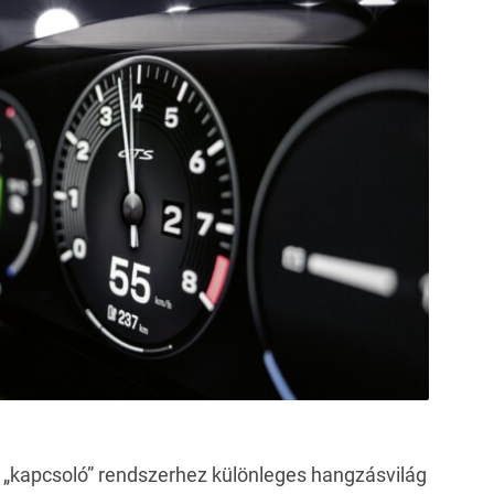
l „kapcsoló” rendszerhez különleges hangzásvilág