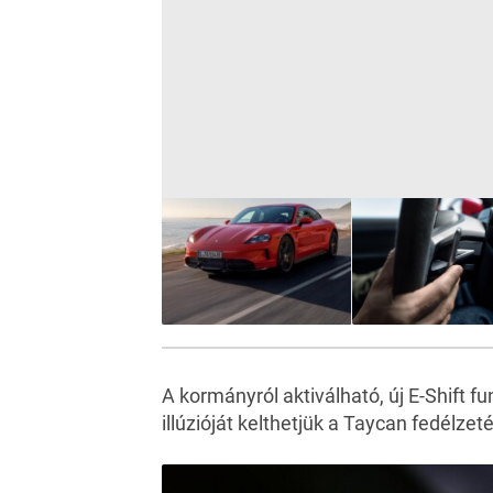
A kormányról aktiválható, új E-Shift f
illúzióját kelthetjük a Taycan fedélzet