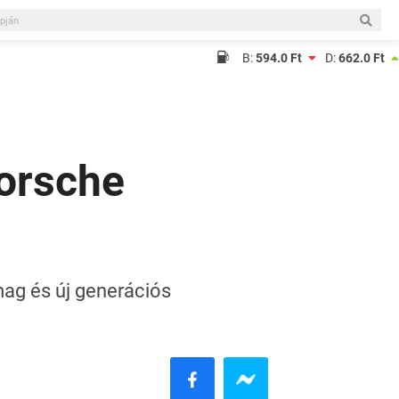
B:
594.0 Ft
D:
662.0 Ft
Porsche
omag és új generációs