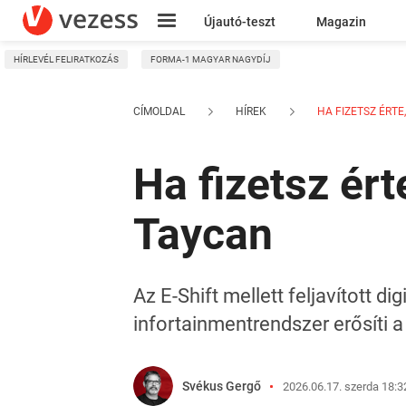
Újautó-teszt
Magazin
HÍRLEVÉL FELIRATKOZÁS
FORMA-1 MAGYAR NAGYDÍJ
Kresz
CÍMOLDAL
HÍREK
HA FIZETSZ ÉRTE,
Ha fizetsz ért
Taycan
Az E-Shift mellett feljavított 
infortainmentrendszer erősíti 
Svékus Gergő
2026.06.17. szerda 18:3