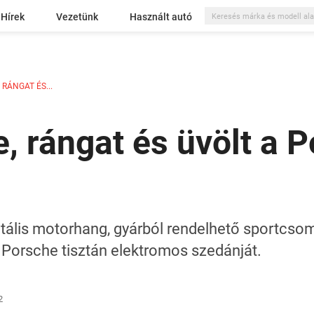
Hírek
Vezetünk
Használt autó
 RÁNGAT ÉS...
e, rángat és üvölt a 
digitális motorhang, gyárból rendelhető sportcs
a Porsche tisztán elektromos szedánját.
2