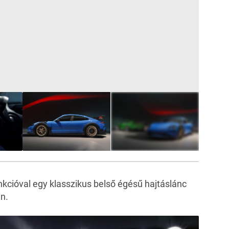
12
FOTÓ
unkcióval egy klasszikus belső égésű hajtáslánc
én.