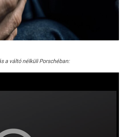
s a váltó nélküli Porschéban: