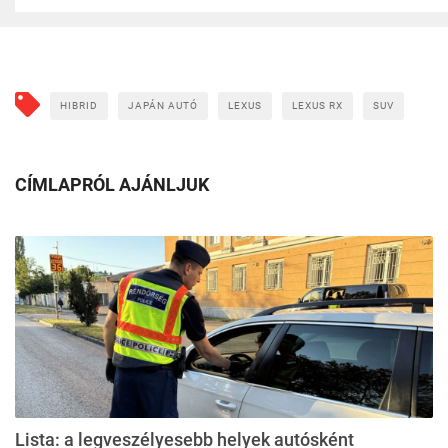
HIBRID
JAPÁN AUTÓ
LEXUS
LEXUS RX
SUV
CÍMLAPRÓL AJÁNLJUK
Lista: a legveszélyesebb helyek autósként