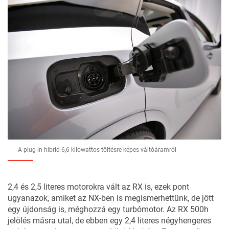
A plug-in hibrid 6,6 kilowattos töltésre képes váltóáramról
2,4 és 2,5 literes motorokra vált az RX is, ezek pont
ugyanazok, amiket az NX-ben is megismerhettünk, de jött
egy újdonság is, méghozzá egy turbómotor. Az RX 500h
jelölés másra utal, de ebben egy 2,4 literes négyhengeres