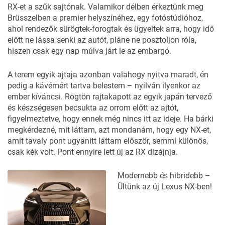
RX-et a szűk sajtónak. Valamikor délben érkeztünk meg
Brüsszelben a premier helyszínéhez, egy fotóstúdióhoz,
ahol rendezők sürögtek-forogtak és ügyeltek arra, hogy idő
előtt ne lássa senki az autót, pláne ne posztoljon róla,
hiszen csak egy nap múlva járt le az embargó.
A terem egyik ajtaja azonban valahogy nyitva maradt, én
pedig a kávémért tartva belestem – nyilván ilyenkor az
ember kíváncsi. Rögtön rajtakapott az egyik japán tervező
és készségesen becsukta az orrom előtt az ajtót,
figyelmeztetve, hogy ennek még nincs itt az ideje. Ha bárki
megkérdezné, mit láttam, azt mondanám, hogy
egy NX-et,
amit tavaly pont ugyanitt láttam először
, semmi különös,
csak kék volt. Pont ennyire lett új az RX dizájnja.
Modernebb és hibridebb –
Ültünk az új Lexus NX-ben!