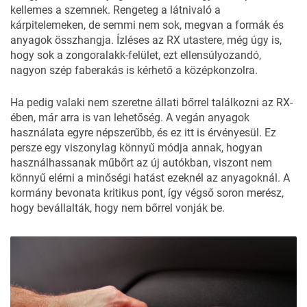
kellemes a szemnek. Rengeteg a látnivaló a
kárpitelemeken, de semmi nem sok, megvan a formák és
anyagok összhangja. Ízléses az RX utastere, még úgy is,
hogy sok a zongoralakk-felület, ezt ellensúlyozandó,
nagyon szép faberakás is kérhető a középkonzolra.
Ha pedig valaki nem szeretne állati bőrrel találkozni az RX-
ében, már arra is van lehetőség. A vegán anyagok
használata egyre népszerűbb, és ez itt is érvényesül. Ez
persze egy viszonylag könnyű módja annak, hogyan
használhassanak műbőrt az új autókban, viszont nem
könnyű elérni a minőségi hatást ezeknél az anyagoknál. A
kormány bevonata kritikus pont, így végső soron merész,
hogy bevállalták, hogy nem bőrrel vonják be.