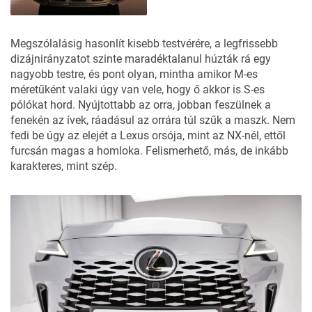
Megszólalásig hasonlít kisebb testvérére, a legfrissebb
dizájnirányzatot szinte maradéktalanul húzták rá egy
nagyobb testre, és pont olyan, mintha amikor M-es
méretűként valaki úgy van vele, hogy ő akkor is S-es
pólókat hord. Nyújtottabb az orra, jobban feszülnek a
fenekén az ívek, ráadásul az orrára túl szűk a maszk. Nem
fedi be úgy az elejét a Lexus orsója, mint az NX-nél, ettől
furcsán magas a homloka. Felismerhető, más, de inkább
karakteres, mint szép.