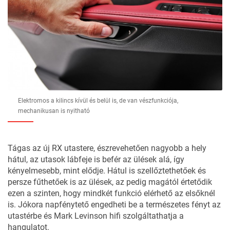
Elektromos a kilincs kívül és belül is, de van vészfunkciója,
mechanikusan is nyitható
Tágas az új RX utastere, észrevehetően nagyobb a hely
hátul, az utasok lábfeje is befér az ülések alá, így
kényelmesebb, mint elődje. Hátul is szellőztethetőek és
persze fűthetőek is az ülések, az pedig magától értetődik
ezen a szinten, hogy mindkét funkció elérhető az elsőknél
is. Jókora napfénytető engedheti be a természetes fényt az
utastérbe és Mark Levinson hifi szolgáltathatja a
hangulatot.