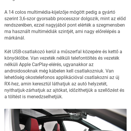
A 14 colos multimédia-kijelzője mögött pedig a gyártó
szerint 3,6-szor gyorsabb processzor dolgozik, mint az előd
rendszerében, ezzel nagyjából pont elérték a szegmensben
ma használt multimédiák szintjét, ami nagy előrelépés a
márkánál.
Két USB-csatlakozó kerül a műszerfal közepére és kettő a
könyöklőbe. Van vezeték nélküli telefontöltés és vezeték
nélküli Apple CarPlay-elérés, ugyanakkor az
androidosoknak még kábelen kell csatlakozniuk. Van
lehetőség okostelefonos applikációval csatlakozni az új
RX-hez, amin keresztül láthatjuk az autó helyzetét,
nyithatjuk-zárhatjuk az ajtókat, időzíthetjük a szellőzést és
a töltést is menedzselhetjük.