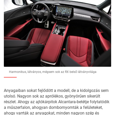
Harmonikus, látványos, mégsem sok az RX belső látványvilága
Anyagaiban sokat fejlődött a modell, de a kidolgozás sem
utolsó. Nagyon sok az aprólékos, gyönyörűen sikerült
részlet. Ahogy az ajtókárpitok Alcantara-betétje folytatódik
a műszerfalon, ahogyan dombornyomták a felületeket,
ahogy varrták az anyagokat, minden nagyon szép és