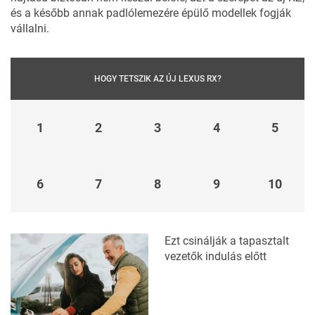
és a később annak padlólemezére épülő modellek fogják
vállalni.
HOGY TETSZIK AZ ÚJ LEXUS RX?
1
2
3
4
5
6
7
8
9
10
Ezt csinálják a tapasztalt
vezetők indulás előtt