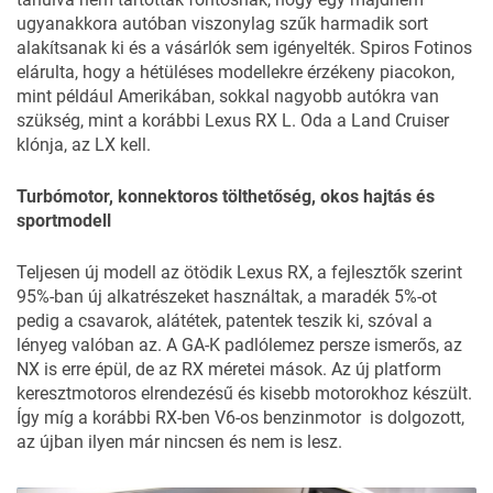
ugyanakkora autóban viszonylag szűk harmadik sort
alakítsanak ki és a vásárlók sem igényelték. Spiros Fotinos
elárulta, hogy a hétüléses modellekre érzékeny piacokon,
mint például Amerikában, sokkal nagyobb autókra van
szükség, mint a korábbi Lexus RX L. Oda a Land Cruiser
klónja, az LX kell.
Turbómotor, konnektoros tölthetőség, okos hajtás és
sportmodell
Teljesen új modell az ötödik Lexus RX, a fejlesztők szerint
95%-ban új alkatrészeket használtak, a maradék 5%-ot
pedig a csavarok, alátétek, patentek teszik ki, szóval a
lényeg valóban az. A GA-K padlólemez persze ismerős, az
NX is erre épül, de az RX méretei mások. Az új platform
keresztmotoros elrendezésű és kisebb motorokhoz készült.
Így míg a korábbi RX-ben V6-os benzinmotor is dolgozott,
az újban ilyen már nincsen és nem is lesz.