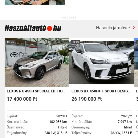
HIRDETÉS
Hasonló járművek
30
10
LEXUS RX 450H SPECIAL EDITION E-CVT MO-I. 2 ÉV LEXUS SELECT GARANCIA. TÉLI ÉS NYÁRI SZETT ALUFELNIKKEL
LEXUS RX 450H+ F SPORT DESIGN E-CVT 2 ÉV GARANCIÁVAL! ÁFÁS!
L
17 400 000 Ft
26 190 000 Ft
Évjárat:
2023/1
Évjárat:
2025/2
É
Km. óra állás:
102 036 km
Km. óra állás:
7 997 km
K
Üzemanyag:
Hibrid
Üzemanyag:
Hibrid
Ü
Teljesítmény:
230 kW, 313 LE
Teljesítmény:
136 kW, 185 LE
T