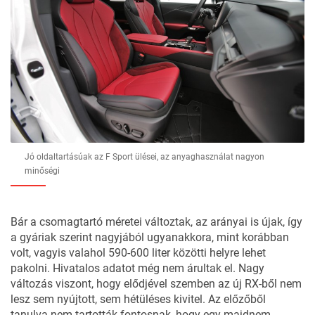
Jó oldaltartásúak az F Sport ülései, az anyaghasználat nagyon
minőségi
Bár a csomagtartó méretei változtak, az arányai is újak, így
a gyáriak szerint nagyjából ugyanakkora, mint korábban
volt, vagyis valahol 590-600 liter közötti helyre lehet
pakolni. Hivatalos adatot még nem árultak el. Nagy
változás viszont, hogy elődjével szemben az új RX-ből nem
lesz sem nyújtott, sem hétüléses kivitel. Az előzőből
tanulva nem tartották fontosnak, hogy egy majdnem