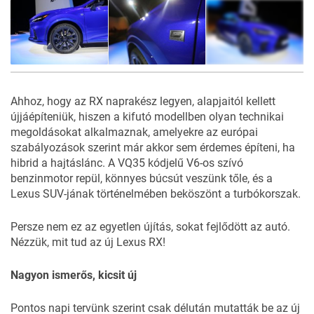
38
FOTÓ
Ahhoz, hogy az RX naprakész legyen, alapjaitól kellett
újjáépíteniük, hiszen a kifutó modellben olyan technikai
megoldásokat alkalmaznak, amelyekre az európai
szabályozások szerint már akkor sem érdemes építeni, ha
hibrid a hajtáslánc. A VQ35 kódjelű V6-os szívó
benzinmotor repül, könnyes búcsút veszünk tőle, és a
Lexus SUV-jának történelmében beköszönt a turbókorszak.
Persze nem ez az egyetlen újítás, sokat fejlődött az autó.
Nézzük, mit tud az új Lexus RX!
Nagyon ismerős, kicsit új
Pontos napi tervünk szerint csak délután mutatták be az új