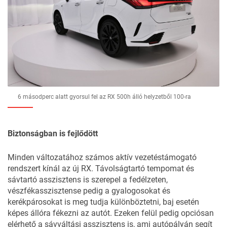
6 másodperc alatt gyorsul fel az RX 500h álló helyzetből 100-ra
Biztonságban is fejlődött
Minden változatához számos aktív vezetéstámogató
rendszert kínál az új RX. Távolságtartó tempomat és
sávtartó asszisztens is szerepel a fedélzeten,
vészfékasszisztense pedig a gyalogosokat és
kerékpárosokat is meg tudja különböztetni, baj esetén
képes állóra fékezni az autót. Ezeken felül pedig opciósan
elérhető a sávváltási asszisztens is, ami autópályán segít