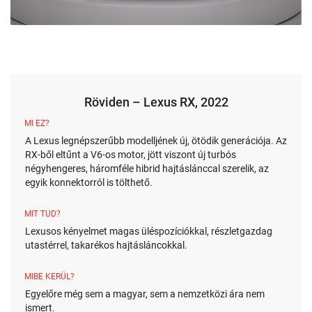
Röviden – Lexus RX, 2022
MI EZ?
A Lexus legnépszerűbb modelljének új, ötödik generációja.
Az
RX-ből eltűnt a V6-os motor, jött viszont új turbós
négyhengeres, háromféle hibrid hajtáslánccal szerelik, az
egyik konnektorról is tölthető.
MIT TUD?
Lexusos kényelmet magas üléspozíciókkal, részletgazdag
utastérrel, takarékos hajtásláncokkal.
MIBE KERÜL?
Egyelőre még sem a magyar, sem a nemzetközi ára nem
ismert.