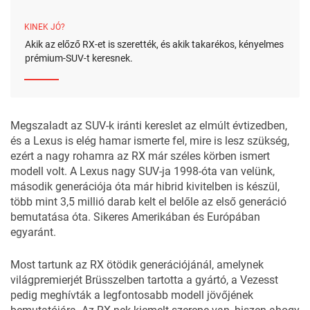
KINEK JÓ?
Akik az előző RX-et is szerették, és akik takarékos, kényelmes
prémium-SUV-t keresnek.
Megszaladt az SUV-k iránti kereslet az elmúlt évtizedben,
és a Lexus is elég hamar ismerte fel, mire is lesz szükség,
ezért a nagy rohamra az RX már széles körben ismert
modell volt. A Lexus nagy SUV-ja 1998-óta van velünk,
második generációja óta már hibrid kivitelben is készül,
több mint 3,5 millió darab kelt el belőle az első generáció
bemutatása óta. Sikeres Amerikában és Európában
egyaránt.
Most tartunk az RX ötödik generációjánál, amelynek
világpremierjét Brüsszelben tartotta a gyártó, a Vezesst
pedig meghívták a legfontosabb modell jövőjének