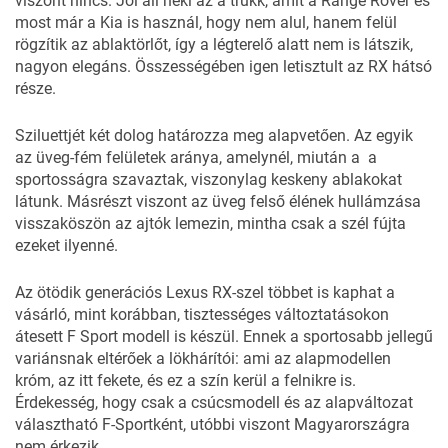
viszont nincs. Jól áll neki az a trükk, amit a Range Rover és
most már a Kia is használ, hogy nem alul, hanem felül
rögzítik az ablaktörlőt, így a légterelő alatt nem is látszik,
nagyon elegáns. Összességében igen letisztult az RX hátsó
része.
Sziluettjét két dolog határozza meg alapvetően. Az egyik
az üveg-fém felületek aránya, amelynél, miután a a
sportosságra szavaztak, viszonylag keskeny ablakokat
látunk. Másrészt viszont az üveg felső élének hullámzása
visszaköszön az ajtók lemezin, mintha csak a szél fújta
ezeket ilyenné.
Az ötödik generációs Lexus RX-szel többet is kaphat a
vásárló, mint korábban, tisztességes változtatásokon
átesett F Sport modell is készül. Ennek a sportosabb jellegű
variánsnak eltérőek a lökhárítói: ami az alapmodellen
króm, az itt fekete, és ez a szín kerül a felnikre is.
Érdekesség, hogy csak a csúcsmodell és az alapváltozat
választható F-Sportként, utóbbi viszont Magyarországra
nem érkezik.