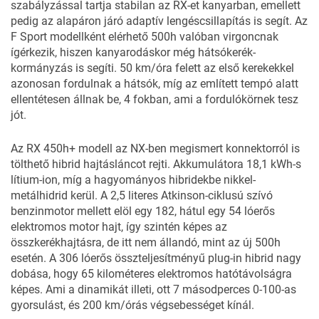
szabályzással tartja stabilan az RX-et kanyarban, emellett
pedig az alapáron járó adaptív lengéscsillapítás is segít. Az
F Sport modellként elérhető 500h valóban virgoncnak
ígérkezik, hiszen kanyarodáskor még hátsókerék-
kormányzás is segíti. 50 km/óra felett az első kerekekkel
azonosan fordulnak a hátsók, míg az említett tempó alatt
ellentétesen állnak be, 4 fokban, ami a fordulókörnek tesz
jót.
Az RX 450h+ modell
az NX-ben megismert konnektorról is
tölthető hibrid hajtásláncot rejti
. Akkumulátora 18,1 kWh-s
lítium-ion, míg a hagyományos hibridekbe nikkel-
metálhidrid kerül. A 2,5 literes Atkinson-ciklusú szívó
benzinmotor mellett elöl egy 182, hátul egy 54 lóerős
elektromos motor hajt, így szintén képes az
összkerékhajtásra, de itt nem állandó, mint az új 500h
esetén. A 306 lóerős összteljesítményű plug-in hibrid nagy
dobása, hogy 65 kilométeres elektromos hatótávolságra
képes. Ami a dinamikát illeti, ott 7 másodperces 0-100-as
gyorsulást, és 200 km/órás végsebességet kínál.