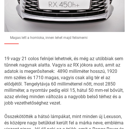
Magas lett a homloka, innen lehet majd felismerni
19 vagy 21 colos felnijei lehetnek, és még az utóbbiak sem
tűnnek nagynak alatta. Vagyis az RX jókora autó, amit az
adatok is megerősítenek: 4890 milliméter hosszú, 1920
mm széles és 1710 magas, vagyis csak alig tér el az
elődjétől. Tengelytávja 60 milliméterrel nőtt, most 2850
milliméter, a nyomtáv pedig elöl 15, hátul 50 mm-rel bővült,
azaz elvileg minden változás a nagyobb belső térhez és a
jobb vezethetőséghez vezet.
Összekötötték a hátsó lámpákat, mint minden új Lexuson,
és középre nagy betűkkel került fel a márka neve, embléma