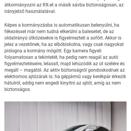
átkormányozni az RX-et a másik sávba biztonságosan, az
irányjelző használatával.
Képes a kormányzásba is automatikusan belenyúlni, ha
fékezéssel már nem tudná elkerülni a balesetet, de az
oldalirányú ütközésekre is figyelmezteti a sofőrt. Akkor is
jelez a vezetőnek, ha az elbóbiskolna, vagy csak nagyokat
pislogna a kormány mögött. Egy kamera figyeli
folyamatosan a tekintetét, ha pedig nem reagál az autó
figyelmeztetéseire, lelassít, majd lehúzódik az út szélére és
megáll – magától. Az aktív biztonságról gondoskodnak az
elektromos ajtózárak is: ha gépjármű vagy kerékpár érkezik
hátulról, addig nem engedi kinyitni az ajtót, amíg az nem
biztonságos.