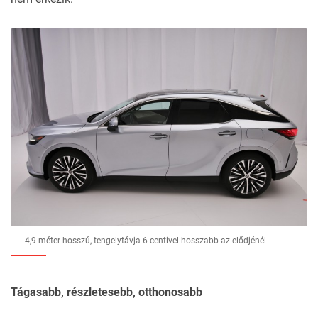
4,9 méter hosszú, tengelytávja 6 centivel hosszabb az elődjénél
Tágasabb, részletesebb, otthonosabb