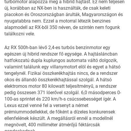
turbómotor alapozza meg a hibrid hajtást. Ez nem teljesen
új, korábban az NX-ben is használták, de csak keleti
piacokon és Oroszországban árulták, Magyarországon és
nyugatabbra nem. Ezzel a motorral létezik benzines
alapmodell az RX-ből 350 néven, de szintén nem fogunk
találkozni vele.
Az RX 500h-ban lévő 2,4-es turbós benzinmotor egy
egészen új hibrid rendszer fő egysége. A hajtásláncban
hatfokozatú dupla kuplungos automata váltó dolgozik,
valamint találunk egy villanymotort elöl és egyet a hátsó
tengelynél. Fizikai összkerékhajtás nincs, de a rendszer
okos és állandó összkerékhajtással szolgál. A hátsó
elektromos motor 80 kilowatt teljesítményű, a rendszer
pedig összesen 371 lóerővel szolgál. 6,0 másodperces 0-
100-as sprintet és 220 km/h-s csúcssebességet ígér. A
Lexus ezzel venné fel a versenyt a német
prémiummodellekkel, de főként a dízeles konkurensek
ellenfelének készült. A megállásról ennél a modellnél
megnövelt, 400 milliméter átmérőjű féktárcsák