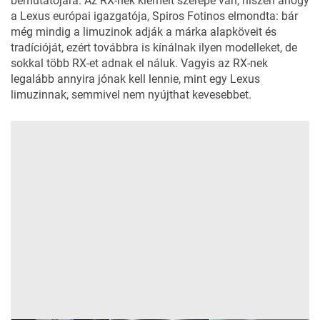
bemutatójára. Az RX-nek kiemelt szerepe van, hiszen ahogy
a Lexus európai igazgatója, Spiros Fotinos elmondta: bár
még mindig a limuzinok adják a márka alapköveit és
tradícióját, ezért továbbra is kínálnak ilyen modelleket, de
sokkal több RX-et adnak el náluk. Vagyis az RX-nek
legalább annyira jónak kell lennie, mint egy Lexus
limuzinnak, semmivel nem nyújthat kevesebbet.