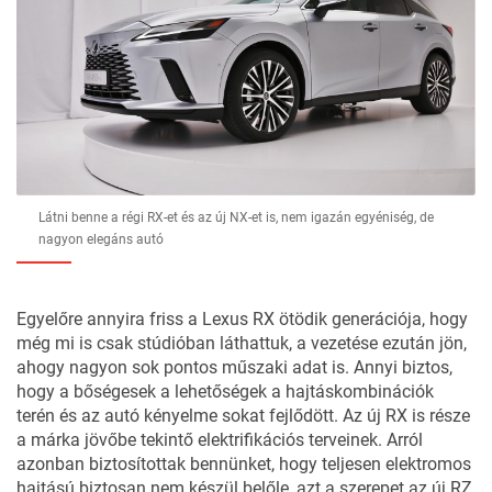
Látni benne a régi RX-et és az új NX-et is, nem igazán egyéniség, de
nagyon elegáns autó
Egyelőre annyira friss a Lexus RX ötödik generációja, hogy
még mi is csak stúdióban láthattuk, a vezetése ezután jön,
ahogy nagyon sok pontos műszaki adat is. Annyi biztos,
hogy a bőségesek a lehetőségek a hajtáskombinációk
terén és az autó kényelme sokat fejlődött. Az új RX is része
a márka jövőbe tekintő elektrifikációs terveinek. Arról
azonban biztosítottak bennünket, hogy teljesen elektromos
hajtású biztosan nem készül belőle, azt a szerepet az új RZ,