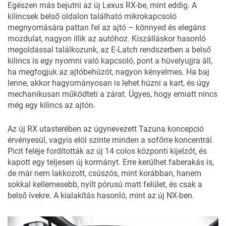
Egészen más bejutni az új Lexus RX-be, mint eddig. A
kilincsek belső oldalon található mikrokapcsoló
megnyomására pattan fel az ajtó – könnyed és elegáns
mozdulat, nagyon illik az autóhoz. Kiszálláskor hasonló
megoldással találkozunk, az E-Latch rendszerben a belső
kilincs is egy nyomni való kapcsoló, pont a hüvelyujjra áll,
ha megfogjuk az ajtóbehúzót, nagyon kényelmes. Ha baj
lenne, akkor hagyományosan is lehet húzni a kart, és úgy
mechanikusan működteti a zárat. Ügyes, hogy emiatt nincs
még egy kilincs az ajtón.
Az új RX utasterében az úgynevezett Tazuna koncepció
érvényesül, vagyis elöl szinte minden a sofőrre koncentrál.
Picit feléje fordították az új 14 colos központi kijelzőt, és
kapott egy teljesen új kormányt. Erre kerülhet faberakás is,
de már nem lakkozott, csúszós, mint korábban, hanem
sokkal kellemesebb, nyílt pórusú matt felület, és csak a
belső ívekre. A kialakítás hasonló, mint az új NX-ben.