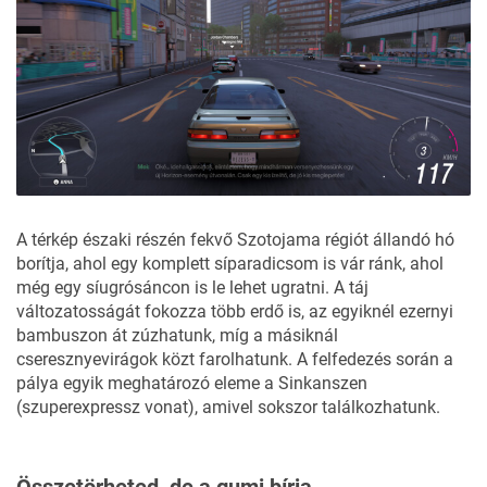
A térkép északi részén fekvő Szotojama régiót állandó hó
borítja, ahol egy komplett síparadicsom is vár ránk, ahol
még egy síugrósáncon is le lehet ugratni. A táj
változatosságát fokozza több erdő is, az egyiknél ezernyi
bambuszon át zúzhatunk, míg a másiknál
cseresznyevirágok közt farolhatunk. A felfedezés során a
pálya egyik meghatározó eleme a Sinkanszen
(szuperexpressz vonat), amivel sokszor találkozhatunk.
Összetörheted, de a gumi bírja