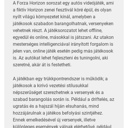
A Forza Horizon sorozat egy autós videójáték, ami
a fiktív Horizon zenei fesztivál köré épül, és olyan
nyílt világú környezetet kínál, amelyben a
játékosok szabadon barangolhatnak, versenyeken
vehetnek részt. A játéksorozatot lehet offline,
egyedül és online, másokkal is játszani. Az utakon
mesterséges intelligenciával irányított forgalom is
jelen van, online játék esetén pedig más játékosok
is. Az autókat lehet fejleszteni és tuningolni, aki
szeretné, akár át is festetheti.
A játékban egy trükkpontrendszer is működik; a
játékosok a kirívó vezetési stílusukkal
népszerűséget szerezhetnek a versenyek és a
szabad barangolás során is. Például a driftelés, az
ugratás és a hajszál híján elsuhanás, mind
hozzájárulnak a játékos befolyási szintjéhez.
Ennek emelkedésével új versenyek, illetve
különleges események válnak elérhetővé, például