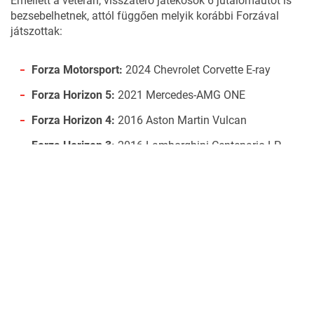
Emellett a veterán, visszatérő játékosok 6 jutalomautót is
bezsebelhetnek, attól függően melyik korábbi Forzával
játszottak:
Forza Motorsport:
2024 Chevrolet Corvette E-ray
Forza Horizon 5:
2021 Mercedes-AMG ONE
Forza Horizon 4:
2016 Aston Martin Vulcan
Forza Horizon 3:
2016 Lamborghini Centenario LP
770-4
Forza Horizon 2:
2014 Lamborghini Huracan LP-610-4
Forza Horizon 1:
2013 Dodge SRT Viper GTS
A belső nézet szerelmeseinek jó hír, hogy a kormány immár
540 fokot fordul
a pilótafülkében, és az új animációnak
köszönhetően a karakter is jobban megtekeri a volánt
(eddig az animáció csak 180 fokot követett le).