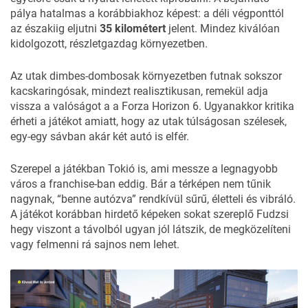
pálya hatalmas a korábbiakhoz képest: a déli végponttól
az északiig eljutni
35 kilométert
jelent. Mindez kiválóan
kidolgozott, részletgazdag környezetben.
Az utak dimbes-dombosak környezetben futnak sokszor
kacskaringósak, mindezt realisztikusan, remekül adja
vissza a valóságot a a Forza Horizon 6. Ugyanakkor kritika
érheti a játékot amiatt, hogy az utak túlságosan szélesek,
egy-egy sávban akár két autó is elfér.
Szerepel a játékban Tokió is, ami messze a legnagyobb
város a franchise-ban eddig. Bár a térképen nem tűnik
nagynak, “benne autózva” rendkívül sűrű, életteli és vibráló.
A játékot korábban hirdető képeken sokat szereplő Fudzsi
hegy viszont a távolból ugyan jól látszik, de megközelíteni
vagy felmenni rá sajnos nem lehet.