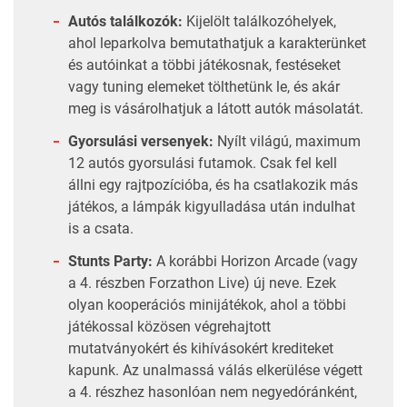
Autós találkozók:
Kijelölt találkozóhelyek,
ahol leparkolva bemutathatjuk a karakterünket
és autóinkat a többi játékosnak, festéseket
vagy tuning elemeket tölthetünk le, és akár
meg is vásárolhatjuk a látott autók másolatát.
Gyorsulási versenyek:
Nyílt világú, maximum
12 autós gyorsulási futamok. Csak fel kell
állni egy rajtpozícióba, és ha csatlakozik más
játékos, a lámpák kigyulladása után indulhat
is a csata.
Stunts Party:
A korábbi Horizon Arcade (vagy
a 4. részben Forzathon Live) új neve. Ezek
olyan kooperációs minijátékok, ahol a többi
játékossal közösen végrehajtott
mutatványokért és kihívásokért krediteket
kapunk. Az unalmassá válás elkerülése végett
a 4. részhez hasonlóan nem negyedóránként,