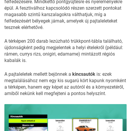
felfedezésére. Mindkettő pontgyűjtésre és nyereményekre
épül. A fesztiválhoz kapcsolódó részen szerzett pontokat
magasabb szintű karszalagokra válthatjuk, míg a
felfedezésért bélyegek járnak, amelyek új pajtaleleteket
tesznek elérhetővé.
A térképen 200 darab lezúzható trükkpont-tábla található,
újdonságként pedig megjelentek a helyi ételekről (például:
rámen, currys rizs, onigiri, edamame) mintázott régiós
kabalák is.
A pajtaleletek mellett bejönnek a
kincsautók
is: ezek
megtalálásához nem egy kis sugarú kört kapunk nyomként
a térképen, hanem egy képet az autóról és a környezetéről,
amiből nekünk kell megfejteni a pontos helyszínt.