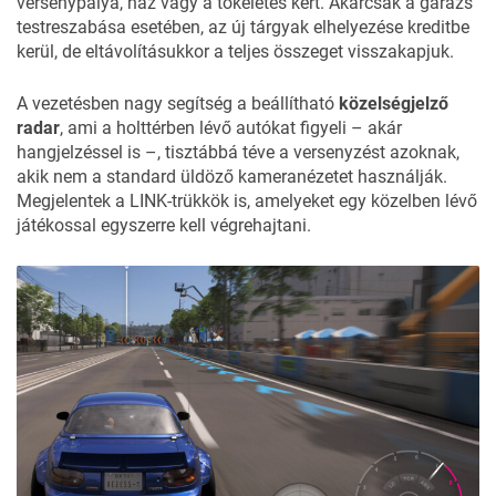
versenypálya, ház vagy a tökéletes kert. Akárcsak a garázs
testreszabása esetében, az új tárgyak elhelyezése kreditbe
kerül, de eltávolításukkor a teljes összeget visszakapjuk.
A vezetésben nagy segítség a beállítható
közelségjelző
radar
, ami a holttérben lévő autókat figyeli – akár
hangjelzéssel is –, tisztábbá téve a versenyzést azoknak,
akik nem a standard üldöző kameranézetet használják.
Megjelentek a LINK-trükkök is, amelyeket egy közelben lévő
játékossal egyszerre kell végrehajtani.