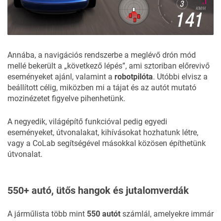
Annába, a navigációs rendszerbe a meglévő drón mód
mellé bekerült a „következő lépés”, ami sztoriban előrevivő
eseményeket ajánl, valamint a
robotpilóta
. Utóbbi elvisz a
beállított célig, miközben mi a tájat és az autót mutató
mozinézetet figyelve pihenhetünk.
A negyedik, világépítő funkcióval pedig egyedi
eseményeket, útvonalakat, kihívásokat hozhatunk létre,
vagy a CoLab segítségével másokkal közösen építhetünk
útvonalat.
550+ autó, ütős hangok és jutalomverdák
A járműlista több mint
550 autót
számlál, amelyekre immár