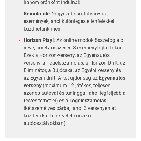
hanem óránként indulnak.
Bemutatók:
Nagyszabású, látványos
események, ahol különleges ellenfelekkel
küzdhetünk meg.
Horizon Play!:
Az online módok összefoglaló
neve, amely összesen 8 eseményfajtát takar.
Ezek a Horizon-verseny, az Egyenautós
verseny, a Tógeleszámolás, a Horizon Drift, az
Eliminátor, a Bújócska, az Egyéni verseny és
az Egyéni drift. A két újdonság az
Egyenautós
verseny
(maximum 12 játékos, teljesen
azonos autóval és tuninggal, ahol legfeljebb a
festés térhet el) és a
Tógeleszámolás
(kétszemélyes párbaj, ahol 3 versenyen át
küzdenek a felek véletlenszerű
autóosztályokban).