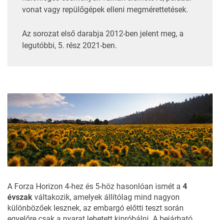
vonat vagy repülőgépek elleni megmérettetések.
Az sorozat első darabja 2012-ben jelent meg, a
legutóbbi, 5. rész 2021-ben.
A Forza Horizon 4-hez és 5-höz hasonlóan ismét a
4
évszak
váltakozik, amelyek állítólag mind nagyon
különbözőek lesznek, az embargó előtti teszt során
egyelőre csak a nyarat lehetett kipróbálni. A bejárható