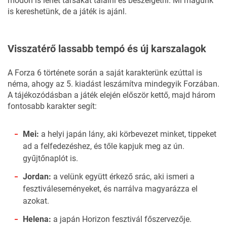
módon is lehet társakat találni és beszélgetni. Mi magunk
is kereshetünk, de a játék is ajánl.
Visszatérő lassabb tempó és új karszalagok
A Forza 6 története során a saját karakterünk ezúttal is
néma, ahogy az 5. kiadást leszámítva mindegyik Forzában.
A tájékozódásban a játék elején először kettő, majd három
fontosabb karakter segít:
Mei:
a helyi japán lány, aki körbevezet minket, tippeket
ad a felfedezéshez, és tőle kapjuk meg az ún.
gyűjtőnaplót is.
Jordan:
a velünk együtt érkező srác, aki ismeri a
fesztiváleseményeket, és narrálva magyarázza el
azokat.
Helena:
a japán Horizon fesztivál főszervezője.