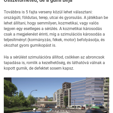
Továbbra is 5 fajta verseny közül lehet választani:
országúti, földutas, terep, utcai és gyorsulás. A játékban be
lehet állítani, hogy semmilyen, kozmetikai, vagy valós
legyen egy esetleges a sérülés. A kozmetikai károsodás
csak a megjelenést érinti, míg a szimulációs károsodás a
teljesítményt (kormányzás, fékek, motor) befolyásolja, és
okozhat gyors gumikopást is.
Ha a sérülést szimulációra állítod, csökken az abroncsok
tapadása is, romlik a kezelhetőség, és láthatóvá válnak a
kopott gumik, de defektet sosem kapsz.