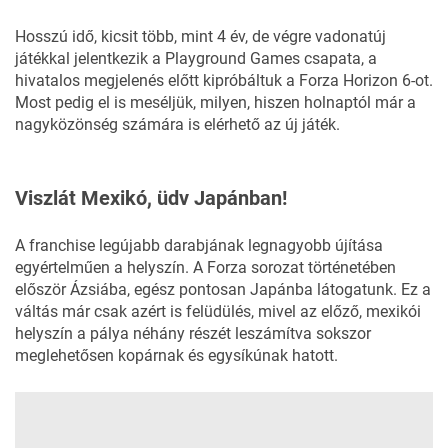
Hosszú idő, kicsit több, mint 4 év, de végre vadonatúj
játékkal jelentkezik a Playground Games csapata, a
hivatalos megjelenés előtt kipróbáltuk a
Forza Horizon 6-ot
.
Most pedig el is meséljük, milyen, hiszen holnaptól már a
nagyközönség számára is elérhető az új játék.
Viszlát Mexikó, üdv Japánban!
A franchise legújabb darabjának legnagyobb újítása
egyértelműen a helyszín. A Forza sorozat történetében
először Ázsiába, egész pontosan Japánba látogatunk. Ez a
váltás már csak azért is felüdülés, mivel az előző, mexikói
helyszín a pálya néhány részét leszámítva sokszor
meglehetősen kopárnak és egysíkúnak hatott.