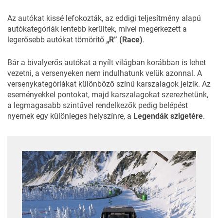
Az autókat kissé lefokozták, az eddigi teljesítmény alapú
autókategóriák lentebb kerültek, mivel megérkezett a
legerősebb autókat tömörítő
„R” (Race)
.
Bár a bivalyerős autókat a nyílt világban korábban is lehet
vezetni, a versenyeken nem indulhatunk velük azonnal. A
versenykategóriákat különböző színű karszalagok jelzik. Az
eseményekkel pontokat, majd karszalagokat szerezhetünk,
a legmagasabb szintűvel rendelkezők pedig belépést
nyernek egy különleges helyszínre, a
Legendák szigetére
.