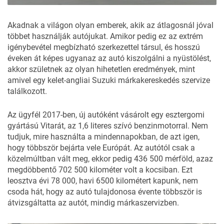
Akadnak a világon olyan emberek, akik az átlagosnál jóval
többet használják autójukat. Amikor pedig ez az extrém
igénybevétel megbízható szerkezettel társul, és hosszú
éveken át képes ugyanaz az autó kiszolgálni a nyüstölést,
akkor születnek az olyan hihetetlen eredmények, mint
amivel egy kelet-angliai Suzuki márkakereskedés szervize
találkozott.
Az ügyfél 2017-ben, új autóként vásárolt egy esztergomi
gyártású Vitarát, az 1,6 literes szívó benzinmotorral. Nem
tudjuk, mire használta a mindennapokban, de azt igen,
hogy többször bejárta vele Európát. Az autótól csak a
közelmúltban vált meg, ekkor pedig 436 500 mérföld, azaz
megdöbbentő 702 500 kilométer volt a kocsiban. Ezt
leosztva évi 78 000, havi 6500 kilométert kapunk, nem
csoda hát, hogy az autó tulajdonosa évente többször is
átvizsgáltatta az autót, mindig márkaszervizben.