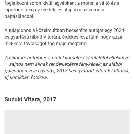
foglalkozni soron kívül, egyébként a motor, a váltó és a
kipufogó még az eredeti, és olaj sem szivárog a
hajtásláncból.
A tulajdonos a közelmúltban becserélte autóját egy 2024-
es gyártású hibrid Vitarára, érdekes lesz látni, hogy azzal
mekkora távolságot fog majd megtenni.
A rekorder autóról – a fenti kilométer-számlálótól eltekintve
– sajnos nem állnak rendelkezésre fényképek; az alábbi
galériában vele egyidős, 2017-ben gyártott Vitarák láthatók,
új korukban fotózva.
Suzuki Vitara, 2017