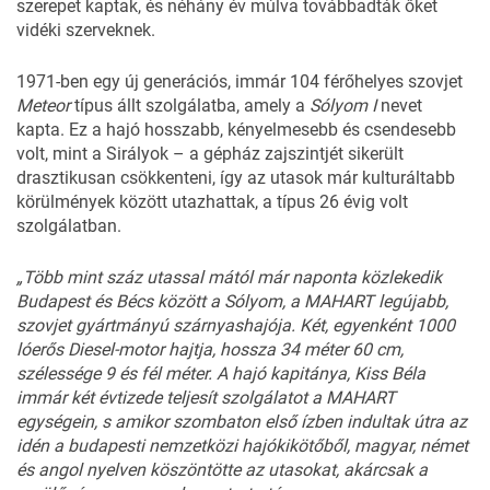
szerepet kaptak, és néhány év múlva továbbadták őket
vidéki szerveknek.
1971-ben egy új generációs, immár 104 férőhelyes szovjet
Meteor
típus állt szolgálatba, amely a
Sólyom I
nevet
kapta. Ez a hajó hosszabb, kényelmesebb és csendesebb
volt, mint a Sirályok – a gépház zajszintjét sikerült
drasztikusan csökkenteni, így az utasok már kulturáltabb
körülmények között utazhattak, a típus 26 évig volt
szolgálatban.
„Több
mint
száz
utassal
mától
már
na
ponta
közlekedik
Budapest
és
Bécs
között
a
Sólyom
,
a
MAHART
legújabb,
szov
jet
gyártmányú
szárnyashajója
.
Két,
egyenként
1000
lóerős
Diesel-motor
hajt
ja,
hossza
34
méter
60
cm,
szélessége
9
és
fél
méter.
A
hajó
kapitánya,
Kiss
Bé
la
immár
két
évtizede
teljesít
szolgála
tot
a
MAHART
egységein,
s amikor
szombaton
első
ízben
indultak
útra
az
idén
a
budapesti
nemzetközi
hajókikö
tőből,
magyar,
német
és
angol
nyelven
köszöntötte
az
utasokat,
akárcsak
a