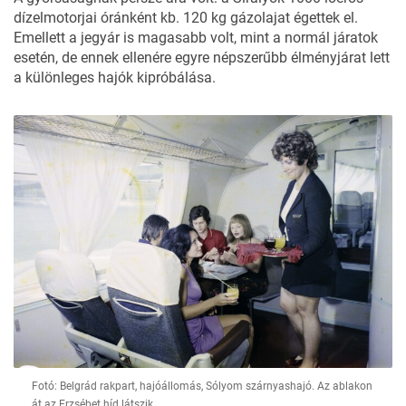
dízelmotorjai óránként kb. 120 kg gázolajat égettek el.
Emellett a jegyár is magasabb volt, mint a normál járatok
esetén, de ennek ellenére egyre népszerűbb élményjárat lett
a különleges hajók kipróbálása.
Fotó: Belgrád rakpart, hajóállomás, Sólyom szárnyashajó. Az ablakon
át az Erzsébet híd látszik.