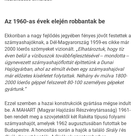
Az 1960-as évek elején robbantak be
Ekkoriban a nagy fejlődés jegyében fényes jövőt festettek a
szárnyashajóknak, a Dél-Magyarország 1959-es cikke már
2000 lóerős szörnyeket vizionált. „
Elhatároztuk,
hogy
tíz
éven
belül
a
vízibuszok
to
vábbfejlesztésével ‒
mon
dotta ‒
úgynevezett
szár
nyashajó
flottát
építtetünk
a
Dunai
Hajógyárban,
ahol
az
elmúlt
évben
egy
szárnyas
hajóval
már
előzetes
kísér
letet
folytattak.
Néhány
év
múlva
1800-
2000 lóerős géppel felszerelt 80-100 személyes gépeket
gyártunk.”
Ezzel szemben a hazai konstrukciók gyártása mégse indult
be. A MAHART (Magyar Hajózási Részvénytársaság) 1961-
ben rendelt meg a szovjetektől két Rakéta típusú folyami
szárnyashajót, amelyek 1962 augusztusában futottak be
Budapestre. A honosítás során a hajók a találó
Sirály I
és