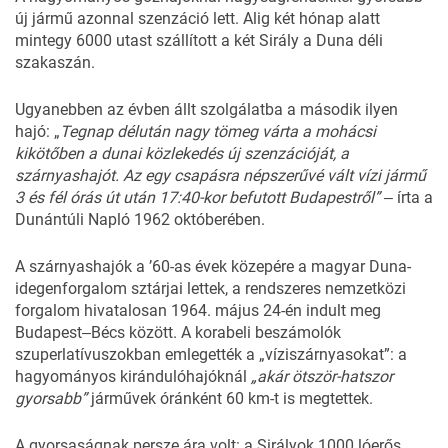
új jármű azonnal szenzáció lett. Alig két hónap alatt
mintegy 6000 utast szállított a két Sirály a Duna déli
szakaszán.
Ugyanebben az évben állt szolgálatba a második ilyen
hajó: „
Tegnap
délután
nagy
tömeg
várta
a
mohácsi
kikötőben
a
dunai
közlekedés
új
szenzációját,
a
szárnyashajót
.
Az
egy
csapásra
népszerűvé
vált
vízi jármű
3
és
fél
órás
út
után
17:40-
kor
befutott
Budapestről” ‒
írta a
Dunántúli Napló 1962 októberében.
A szárnyashajók a ’60-as évek közepére a magyar Duna-
idegenforgalom sztárjai lettek, a rendszeres nemzetközi
forgalom hivatalosan 1964. május 24-én indult meg
Budapest‒Bécs között. A korabeli beszámolók
szuperlatívuszokban emlegették a „víziszárnyasokat”: a
hagyományos kirándulóhajóknál
„akár ötször-hatszor
gyorsabb”
járművek óránként 60 km-t is megtettek.
A gyorsaságnak persze ára volt: a Sirályok 1000 lóerős