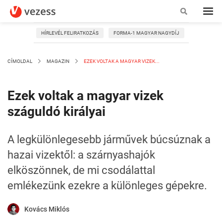
HÍRLEVÉL FELIRATKOZÁS
FORMA-1 MAGYAR NAGYDÍJ
CÍMOLDAL
MAGAZIN
EZEK VOLTAK A MAGYAR VIZEK...
Ezek voltak a magyar vizek
száguldó királyai
A legkülönlegesebb járművek búcsúznak a
hazai vizektől: a szárnyashajók
elköszönnek, de mi csodálattal
emlékezünk ezekre a különleges gépekre.
Kovács Miklós