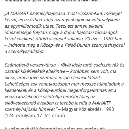
„A
MAHART
személyhajó
zása
most
visszatekint,
mérle
get
készít,
és
ez
évben
várja
szárnyashajóinak
valamelyi
kére
az
egymilliomodik
utast.
Teszi
ezt
annak
alkalmi
idő
szerűsége
folytán,
hogy
a
du
nai
hajózási
társaságok
közül
elsőként,
úttörő
szerepet
vál
lalva,
30
éve ‒
1963-ban
‒
in
dította
meg
a
Közép-
és
a
Fel
ső-Dunán
szárnyashajóval
a
személyszállítást.
Számottevő versenytársa ‒ rövid ideig tartó csehszlovák és
osztrák kísérletektől eltekintve ‒ korábban sem volt, ma
sincs, ami a jövő számára is ígéretesnek látszik.
Lehetőségei sok vonatkozásban már messze túlhaladták a
kezdeteket, és a közép-európai idegenforgalomnak ez a
vonzó közlekedési színfoltja remélhetőleg az
elkövetkezendő években is tovább javítja a MAHART-
személyhajózás hírnevét.” ‒
Magyar Közlekedés, 1993
(124. évfolyam, 17‒52. szám)