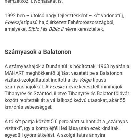
nemzetközi útvonalakat is.
1992-ben – utolsó nagy fejlesztésként – két vadonatúj,
Poleszje
típusú hajó érkezett Fehéroroszországból,
amelyeket
Bíbic I
és
Bíbic II
névre kereszteltek.
Szárnyasok a Balatonon
A szárnyashajók a Dunán túl is hódítottak. 1963 nyarán a
MAHART meghökkentő újítást vezetett be a Balatonon:
vízitaxi-szolgáltatást indított a kis
Volga
típusú
szárnyashajókkal. A
Fecske
névre keresztelt minihajók
Tihanyrév és Szántód, illetve Tihanyrév és Balatonföldvár
között repítették át a vállalkozó kedvű utasokat, akár 55
km/órás sebességgel.
A tó két partja között 5-6 perc alatt suhant át a „szárnyas
vízitaxi”, így a komp éjféli leállása után ezek kínáltak
egyedüli gyors átkelést. A szolgáltatás annyira