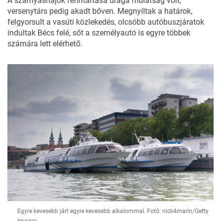
A szárnyashajók fenntartása drága mulatság volt,
versenytárs pedig akadt bőven. Megnyíltak a határok,
felgyorsult a vasúti közlekedés, olcsóbb autóbuszjáratok
indultak Bécs felé, sőt a személyautó is egyre többek
számára lett elérhető.
Egyre kevesebb járt egyre kevesebb alkalommal. Fotó: nick4marin/Getty