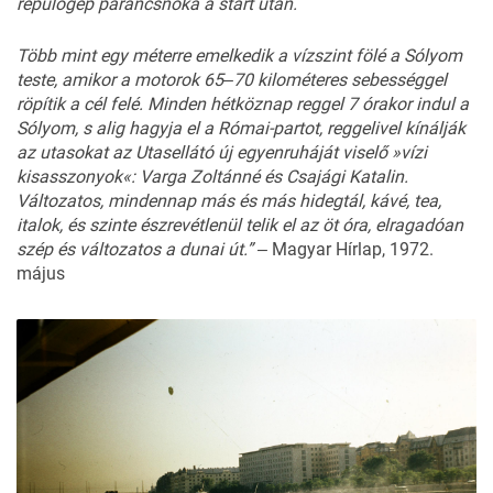
re
pülőgép
parancsnoka
a
start
után.
Több
mint
egy
méterre
emelkedik
a
vízszint
fölé
a
Sólyom
teste,
amikor
a
motorok
65‒
70
kilométeres
sebességgel
röpítik
a
cél
felé.
Minden
hétköznap
reg
gel
7
órakor
indul
a
Sólyom
,
s
alig
hagy
ja
el
a
Római-partot,
reggelivel
kínálják
az
utasokat
az
Utasellátó
új
egyenruhá
ját
viselő »
vízi
kisasszonyok«:
Varga
Zol
tánné
és
Csajági
Katalin.
Változatos,
mindennap
más
és
más
hidegtál,
kávé,
tea,
italok,
és
szinte
észrevétlenül
telik
el
az
öt
óra,
elragadóan
szép
és
változa
tos
a
dunai
út.” ‒
Magyar Hírlap, 1972.
május