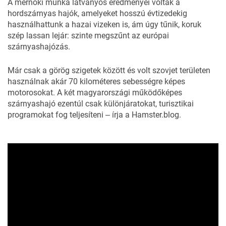
A mérnöki munka látványos eredményei voltak a
hordszárnyas hajók, amelyeket hosszú évtizedekig
használhattunk a hazai vizeken is, ám úgy tűnik, koruk
szép lassan lejár: szinte megszűnt az európai
szárnyashajózás.
Már csak a görög szigetek között és volt szovjet területen
használnak akár 70 kilométeres sebességre képes
motorosokat. A két magyarországi működőképes
szárnyashajó ezentúl csak különjáratokat, turisztikai
programokat fog teljesíteni ‒ írja a
Hamster.blog.