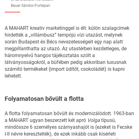
Bauer Sándor/Fortepan
A MAHART kreatív marketinggel is élt: külön szalagcímek
hirdették a „villámbusz” tempójú vízi utazást, melynek
során Budapest és Bécs nevezetességeit egy nap alatt
megpillanthatta az utazó. Az utastérben kezdetleges, de
háromnyelvű hangos tájékoztatás szólt a
látványosságokról, a büfében pedig akkoriban luxusnak
számító termékeket (import üdítőt, csokoládét) is kapni
lehetett.
Folyamatosan bővült a flotta
A flotta folyamatosan bővült és modernizálódott. 1963-ban
a MAHART ugyan beszerzett két apró
Volga
típusú,
mindössze 6 személyes szárnyashajót is (ezeket is Fecske
I-II névre keresztelték), de ezek inkább csak kísérleti