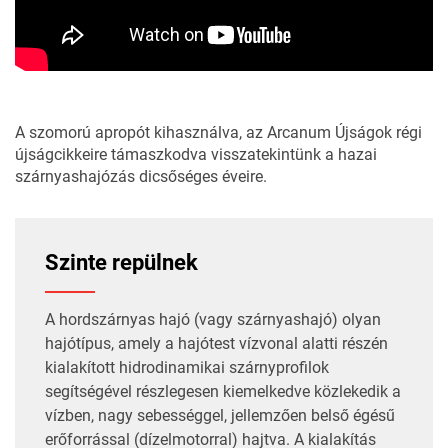
A szomorú apropót kihasználva, az
Arcanum Újságok
régi
újságcikkeire támaszkodva visszatekintünk a hazai
szárnyashajózás dicsőséges éveire.
Szinte repülnek
A hordszárnyas hajó (vagy szárnyashajó) olyan
hajótípus, amely a hajótest vízvonal alatti részén
kialakított hidrodinamikai szárnyprofilok
segítségével részlegesen kiemelkedve közlekedik a
vízben, nagy sebességgel, jellemzően belső égésű
erőforrással (dízelmotorral) hajtva. A kialakítás