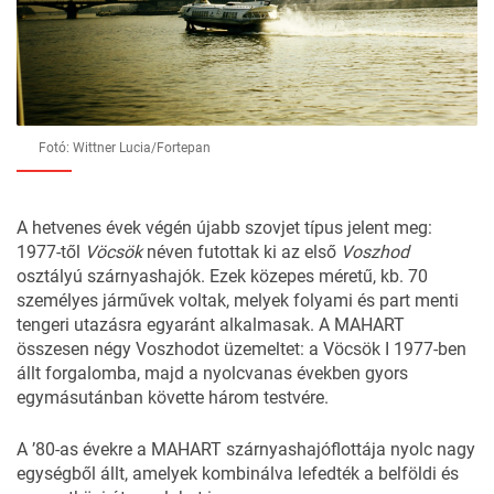
Fotó: Wittner Lucia/Fortepan
A hetvenes évek végén újabb szovjet típus jelent meg:
1977-től
Vöcsök
néven futottak ki az első
Voszhod
osztályú szárnyashajók. Ezek közepes méretű, kb. 70
személyes járművek voltak, melyek folyami és part menti
tengeri utazásra egyaránt alkalmasak. A MAHART
összesen négy Voszhodot üzemeltet: a Vöcsök I 1977-ben
állt forgalomba, majd a nyolcvanas években gyors
egymásutánban követte három testvére.
A ’80-as évekre a MAHART szárnyashajóflottája nyolc nagy
egységből állt, amelyek kombinálva lefedték a belföldi és