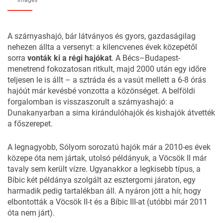
Images
A szárnyashajó, bár látványos és gyors, gazdaságilag
nehezen állta a versenyt: a kilencvenes évek közepétől
sorra
vonták ki a régi hajókat
. A Bécs–Budapest-
menetrend fokozatosan ritkult, majd 2000 után egy időre
teljesen le is állt – a sztráda és a vasút mellett a 6-8 órás
hajóút már kevésbé vonzotta a közönséget. A belföldi
forgalomban is visszaszorult a szárnyashajó: a
Dunakanyarban a sima kirándulóhajók és kishajók átvették
a főszerepet.
A legnagyobb, Sólyom sorozatú hajók már a 2010-es évek
közepe óta nem jártak, utolsó példányuk, a Vöcsök II már
tavaly sem került vízre. Ugyanakkor a legkisebb típus, a
Bíbic két példánya szolgált az esztergomi járaton, egy
harmadik pedig tartalékban áll. A nyáron jött a hír, hogy
elbontották a Vöcsök II-t és a Bíbic III-at (utóbbi már 2011
óta nem járt).