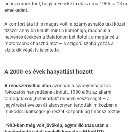
népszerűnek tűnt, hogy a Fecske-taxik száma 1966-ra 13-ra
emelkedett.
A komfort ára itt is magas volt: a szárnyashajós taxi közel
tízszer annyiba került, mint a komphajó, ráadásul a
hetvenes években a Balatonon betiltották a magáncélú
motorcsónak-használatot – a szigorú szabályozás a
vízitaxik végét is jelentette.
A 2000-es évek hanyatlást hozott
A rendszerváltás után
azonban a szárnyashajózás
fokozatos hanyatlásnak indult. 1990 előtt az állami
támogatások „betakartak” minden veszteséget – a
jegyárakat éveken át alacsonyan tartották, miközben a
működési költségek jó részét központilag finanszírozták.
1993-ban még volt jövőkép, egymillió utas után a
fenntartható üzleti modellt kereste a MAHART: