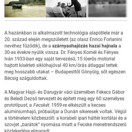
8
FOTÓ
A hazánkban is alkalmazott technológia alapötlete már a
20. század elején megszületett (az olasz Enrico Forlanini
nevéhez fűződik), de a
szárnyashajózás hazai hajnala
a
30-as évekre nyúlik vissza. Dr. Fényes Kornél és Fényes
Iván 1933-ban egy saját tervezésű, 15 lóerős motorral
hajtott kísérleti siklóhajóval 40 km/órás átlaggal tettek
meg hosszabb utakat – Budapesttől Gönyűig, sőt egészen
Bécsig száguldottak.
A Magyar Hajó- és Darugyár váci üzemében Fekecs Gábor
és Beledi Dezső tervezett és épített meg egy 60 személyes
prototípust, a
Fecskét
. 1959-re elkészült a kecses
alumíniumhajó, próbaútjai a Dunán sikeresek voltak. Végül
a történelem közbeszólt: a korabeli ipari háttér korlátai és a
szovjet „barátok” nyomása miatt a Fecske menetrendszerű
közlekedése elmaradt.