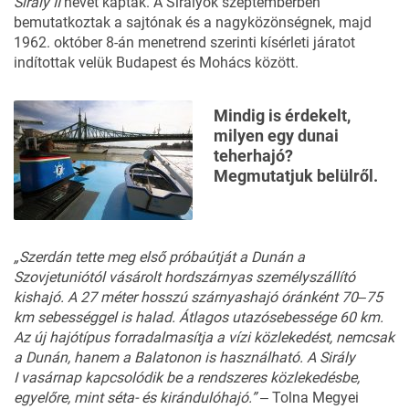
Sirály II
nevet kapták. A Sirályok szeptemberben
bemutatkoztak a sajtónak és a nagyközönségnek, majd
1962. október 8-án menetrend szerinti kísérleti járatot
indítottak velük Budapest és Mohács között.
Mindig is érdekelt,
milyen egy dunai
teherhajó?
Megmutatjuk belülről.
„Szerdán
tette
meg
első
próbaútját
a
Dunán
a
Szovjetuniótól
vásárolt
hordszárnyas
személyszállító
kishajó.
A
27
méter
hosszú
szárnyashajó
óránként
70‒75
km
sebességgel
is
halad.
Átlagos
utazó
sebessége
60
km.
Az
új
hajótípus
forradalmasítja
a
vízi
közlekedést,
nemcsak
a
Dunán,
hanem
a
Balatonon
is
használ
ható.
A
Sirály
I
vasárnap
kapcsolódik
be
a
rendszeres
közle
kedésbe,
egyelőre,
mint
séta-
és
kirándulóhajó.” ‒
Tolna Megyei