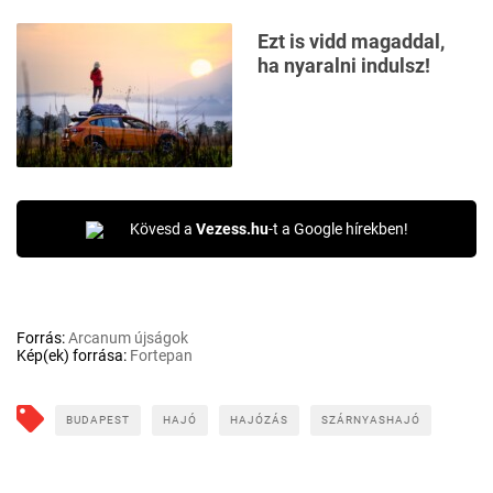
Ezt is vidd magaddal,
ha nyaralni indulsz!
Kövesd a
Vezess.hu
-t a Google hírekben!
Forrás:
Arcanum újságok
Kép(ek) forrása:
Fortepan
BUDAPEST
HAJÓ
HAJÓZÁS
SZÁRNYASHAJÓ