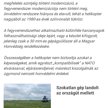
megfelelés szintjéig történt modernizáció, a
fegyverrendszer modernizációja nem történt meg,
önvédelmi rendszere hiányos és elavult, tehát a helikopter
nagyjából az 1980-as évek színvonalát tükrözi.
A fegyverrendszerhez alkalmazható különféle harcanyagok
felhasználhatósági ideje lejárt, vagy a készlet kifogyott,
jelenleg csak a 30 mm-es gépágyúlőszer áll a Magyar
Honvédség rendelkezésére.
Összességében a helikopter nem biztosítja azokat a
képességeket, amik egyrészt „kompatibilisek” a NATO
elvárásaival, eljárásrendjeivel, másrészt kiszolgálnák az
úgymond nemzeti honvédelmi érdeket.
Szokatlan gép landolt
az országút mellett