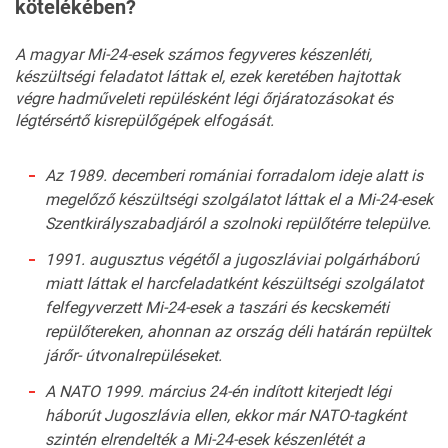
kötelékében?
A magyar Mi-24-esek számos fegyveres készenléti,
készültségi feladatot láttak el, ezek keretében hajtottak
végre hadműveleti repülésként légi őrjáratozásokat és
légtérsértő kisrepülőgépek elfogását.
Az 1989. decemberi romániai forradalom ideje alatt is
megelőző készültségi szolgálatot láttak el a Mi-24-esek
Szentkirályszabadjáról a szolnoki repülőtérre települve.
1991. augusztus végétől a jugoszláviai polgárháború
miatt láttak el harcfeladatként készültségi szolgálatot
felfegyverzett Mi-24-esek a taszári és kecskeméti
repülőtereken, ahonnan az ország déli határán repültek
járőr- útvonalrepüléseket.
A NATO 1999. március 24-én indított kiterjedt légi
háborút Jugoszlávia ellen, ekkor már NATO-tagként
szintén elrendelték a Mi-24-esek készenlétét a