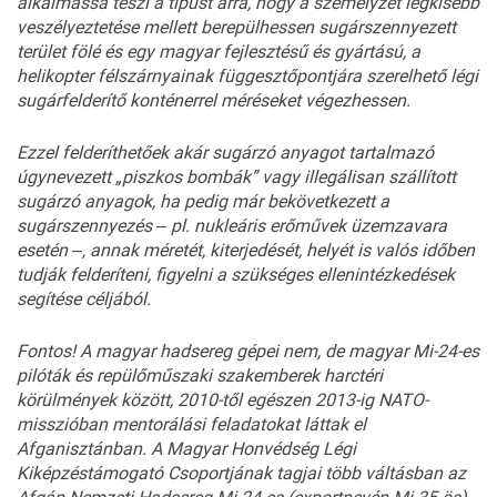
alkalmassá teszi a típust arra, hogy a személyzet legkisebb
veszélyeztetése mellett berepülhessen sugárszennyezett
terület fölé és egy magyar fejlesztésű és gyártású, a
helikopter félszárnyainak függesztőpontjára szerelhető légi
sugárfelderítő konténerrel méréseket végezhessen.
Ezzel felderíthetőek akár sugárzó anyagot tartalmazó
úgynevezett „piszkos bombák” vagy illegálisan szállított
sugárzó anyagok, ha pedig már bekövetkezett a
sugárszennyezés
‒
pl. nukleáris erőművek üzemzavara
esetén
‒
, annak méretét, kiterjedését, helyét is valós időben
tudják felderíteni, figyelni a szükséges ellenintézkedések
segítése céljából.
Fontos! A magyar hadsereg gépei nem, de magyar Mi-24-es
pilóták és repülőműszaki szakemberek harctéri
körülmények között, 2010-től egészen 2013-ig NATO-
misszióban mentorálási feladatokat láttak el
Afganisztánban. A Magyar Honvédség Légi
Kiképzéstámogató Csoportjának tagjai több váltásban az