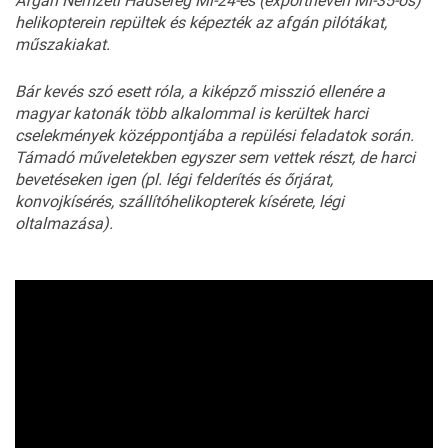
Afgán Nemzeti Hadsereg Mi-24-es (exportnevén Mi-35-ös)
helikopterein repültek és képezték az afgán pilótákat,
műszakiakat.
Bár kevés szó esett róla, a kiképző misszió ellenére a
magyar katonák több alkalommal is kerültek harci
cselekmények középpontjába a repülési feladatok során.
Támadó műveletekben egyszer sem vettek részt, de harci
bevetéseken igen (pl. légi felderítés és őrjárat,
konvojkísérés, szállítóhelikopterek kísérete, légi
oltalmazása).