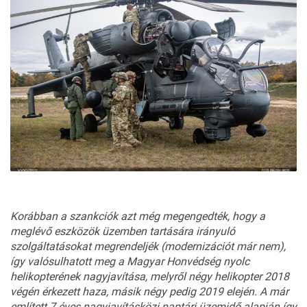
Korábban a szankciók azt még megengedték, hogy a
meglévő eszközök üzemben tartására irányuló
szolgáltatásokat megrendeljék (modernizációt már nem),
így valósulhatott meg a Magyar Honvédség nyolc
helikopterének nagyjavítása, melyről négy helikopter 2018
végén érkezett haza, másik négy pedig 2019 elején. A már
említett 7 éves nagyjavításközi naptári üzemidő alapján így