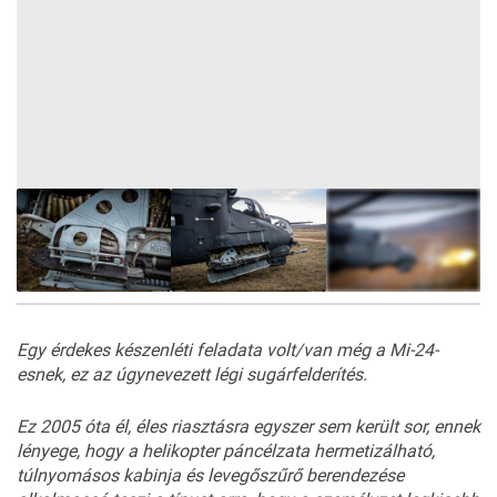
5
FOTÓ
Egy érdekes készenléti feladata volt/van még a Mi-24-
esnek, ez az úgynevezett légi sugárfelderítés.
Ez 2005 óta él, éles riasztásra egyszer sem került sor, ennek
lényege, hogy a helikopter páncélzata hermetizálható,
túlnyomásos kabinja és levegőszűrő berendezése