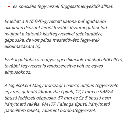
és speciális fegyverzeti függesztményekből állhat.
Emellett a 8 fő felfegyverzett katona befogadására
alkalmas deszant térből további tűztámogatást tud
nyújtani a katonák kézifegyvereivel (gépkarabély,
géppuska, de volt példa mesterlövész fegyverek
alkalmazására is).
Ezek legalábbis a magyar specifikációk, máshol ettől eltérő,
további fegyverzet is rendszeresítve volt az egyes
altípusokhoz.
A legelsőként Magyarországra érkező altípus fegyverzete
egy mozgatható lőtoronyba épített, 12,7 mm-es 9A624
típusú fedélzeti géppuska, 57 mm-es Sz-5 típusú nem
irányítható rakéta, 9M17P Falanga típusú irányítható
páncéltörő rakéta, valamint bombafegyverzet.