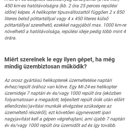
450 km-es hatótávolságra (kb. 2 óra 25 perces repülési
időre) képes. A helikopter típusváltozattól függően 2 x 850
literes belső póttartállyal vagy 4 x 450 literes külső
póttartállyal szerelhető, ezekkel nagyjából max. 1000 km-re
növelhető a hatótávolsága, repülési ideje pedig több mint 4
órára.
Miért szerelnek le egy ilyen gépet, ha még
mindig üzembiztosan működik?
Az orosz gyártású helikopterek üzemeltetése naptári
évhez/repült órához van kötve. Egy Mi-24-es helikopter
üzemideje 7 naptári év és/vagy 1000 repült óra (eközben
folyamatosan a megadott, teljesített repült órák után előírt
ellenőrzési/javítási munkák elvégzése szükséges az
üzemeltető részéről), ezt követően úgynevezett ipari
nagyjavítást kell a gépen végrehajtani, ami újabb 7 naptári
év és/vagy 1000 repült óra üzemidőt ad és így tovább.