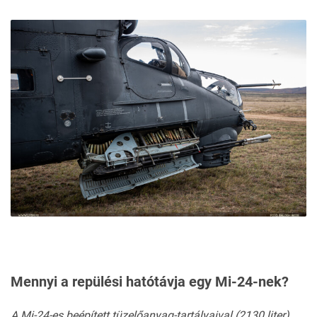
Mennyi a repülési hatótávja egy Mi-24-nek?
A Mi-24-es beépített tüzelőanyag-tartályaival (2130 liter)