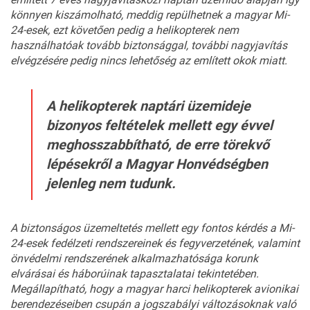
könnyen kiszámolható, meddig repülhetnek a magyar Mi-
24-esek, ezt követően pedig a helikopterek nem
használhatóak tovább biztonsággal, további nagyjavítás
elvégzésére pedig nincs lehetőség az említett okok miatt.
A helikopterek naptári üzemideje
bizonyos feltételek mellett egy évvel
meghosszabbítható, de erre törekvő
lépésekről a Magyar Honvédségben
jelenleg nem tudunk.
A biztonságos üzemeltetés mellett egy fontos kérdés a Mi-
24-esek fedélzeti rendszereinek és fegyverzetének, valamint
önvédelmi rendszerének alkalmazhatósága korunk
elvárásai és háborúinak tapasztalatai tekintetében.
Megállapítható, hogy a magyar harci helikopterek avionikai
berendezéseiben csupán a jogszabályi változásoknak való