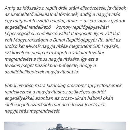
Amíg az időszakos, repült órák utáni ellenőrzések, javítások
az üzemeltető alakulatnál történnek, addig a nagyjavítás
egy magasabb szintű feladat, amire – az erre orosz gyártói
engedéllyel rendelkező – komoly repülőgép-javítási
képességekkel rendelkező vállalat jogosult. Ilyen vállalat
volt Magyarországon a Dunai Repülőgépgyár Rt., ahol az
utolsó két Mi-24P nagyjavítása megtörtént 2004 nyarán,
ezt követően pedig nem kapott a vállalat további
megrendelést a típus nagyjavítására, így ezt a
tevékenységét hazánkban befejezte, ahogy a
szállítóhelikopterek nagyjavítását is.
Ebből eredően mára kizárólag oroszországi javítóüzemek
rendelkeznek a nagyjavításhoz szükséges gyártói
engedélyekkel, azonban az orosz
‒
ukrán háború okán
életbe lépett szankciók már nem teszik lehetővé a
nagyjavítás megrendelését.