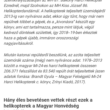
Szentkirályszabadján az MH 87. Bakony Harci Helikopter
Ezrednél, majd Szolnokon az MH Kiss József 86.
Helikopterdandárnál. A helikopterek teljesített üzemidejéről
2013-ig van nyilvános adat, ekkor úgy tűnt, hogy már nem
repülnek többet a gépek, és a „kivonásra” készült egy
könyv, ami ezt tartalmazza, persze mint látjuk, végül
kedvező döntések születtek, így 2018
‒
19-ben érkeztek
haza a gépek újabb, immáron oroszországi
nagyjavításukról.
Miután katonai repülésről beszélünk, az azóta teljesített
üzemórák száma (még) nem nyilvános adat. 1978
‒
2013
között a magyar Mi-24-es harci helikopterek összesen
206.371 felszállást és 83.540 repült órát teljesítettek (ezen
adatok forrása: Brandt Gyula – Magyar Felségjelű Mi-24
Harci Helikopterek c. könyv, Zrínyi Kiadó, 2017).
Hány éles bevetésen vettek részt ezek a
helikopterek a Magyar Honvédség