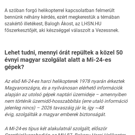
A szóban forgó helikopterrel kapcsolatban felmerült
bennünk néhány kérdés, ezért megkerestük a témában
szakértő illetékest, Balogh Ákost, az
LHSN.HU
főszerkesztőjét, aki készséggel válaszolt a Vezessnek.
Lehet tudni, mennyi órát repültek a közel 50
évnyi magyar szolgálat alatt a Mi-24-es
gépek?
Az első Mi-24-es
harci helikopterek
1978 nyarán érkeztek
Magyarországra, és a nyilvánosan elérhető információk
alapján az utolsó gépek naptári üzemideje – amennyiben
nem történik üzemidő-hosszabbítás (erre utaló információ
jelenleg nincs) – 2026 tavaszáig jár le, így ~48
évig,
szolgálták a magyar emberek biztonságát.
A Mi-24-es típus két alakulatnál szolgált, először