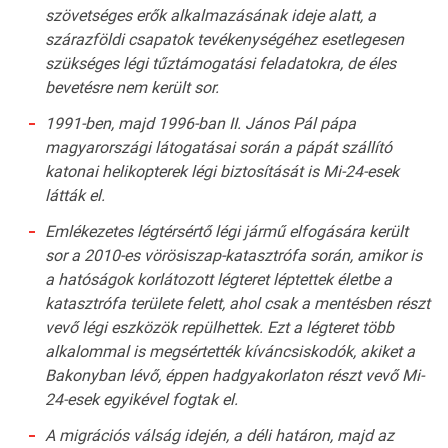
szövetséges erők alkalmazásának ideje alatt, a
szárazföldi csapatok tevékenységéhez esetlegesen
szükséges légi tűztámogatási feladatokra, de éles
bevetésre nem került sor.
1991-ben, majd 1996-ban II. János Pál pápa
magyarországi látogatásai során a pápát szállító
katonai helikopterek légi biztosítását is Mi-24-esek
látták el.
Emlékezetes légtérsértő légi jármű elfogására került
sor a 2010-es vörösiszap-katasztrófa során, amikor is
a hatóságok korlátozott légteret léptettek életbe a
katasztrófa területe felett, ahol csak a mentésben részt
vevő légi eszközök repülhettek. Ezt a légteret több
alkalommal is megsértették kíváncsiskodók, akiket a
Bakonyban lévő, éppen hadgyakorlaton részt vevő Mi-
24-esek egyikével fogtak el.
A migrációs válság idején, a déli határon, majd az