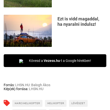
Ezt is vidd magaddal,
ha nyaralni indulsz!
Kövesd a
Vezess.hu
-t a Google hírekben!
Forrás:
LHSN.HU: Balogh Ákos
Kép(ek) forrása:
LHSN.HU
HARCIHELIKOPTER
HELIKOPTER
LÖVÉSZET