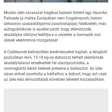
Miután idén tavasszal tragikus baleset történt egy
Hyundai
Palisade
(a márka Európában nem forgalmazott, három
üléssoros szabadidőjármű-zászlóshajója) fedélzetén, más
autógyártóknak is eszébe jutott, hogy ellenőrizzék,
akadályba ütközve leállítja-e a vezérlés a harmadik sori
ülések elektromos mozgatását.
A Cadillacnél kedvezőtlen eredményeket kaptak: a lehajtott
pozícióban lévő, 15-18 kg-os dobozzal terhelt üléstámlák
akadálytalanul emelkedtek fel utazópozícióba, a
csomagtartó belső felének préselve a ballasztot. Az ülés
olyan erővel szorította a hátfalhoz a dobozt, hogy azt csak
az ülés kézi elmozdítását követően lehetett kiszabadítani.