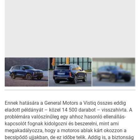
13
FOTÓ
Ennek hatására a General Motors a Vistiq összes eddig
eladott példányát – közel 14 500 darabot – visszahívta. A
problémára valószínűleg egy ahhoz hasonló ellenállás-
kapcsolót fognak kidolgozni és beszerelni, mint ami
megakadályozza, hogy a motoros ablak kárt okozzon a
becsípődő ujjakban, de ez időbe telik. Addig is, a biztonság