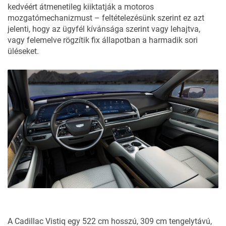
kedvéért átmenetileg kiiktatják a motoros
mozgatómechanizmust – feltételezésünk szerint ez azt
jelenti, hogy az ügyfél kívánsága szerint vagy lehajtva,
vagy felemelve rögzítik fix állapotban a harmadik sori
üléseket.
A
Cadillac Vistiq
egy 522 cm hosszú, 309 cm tengelytávú,