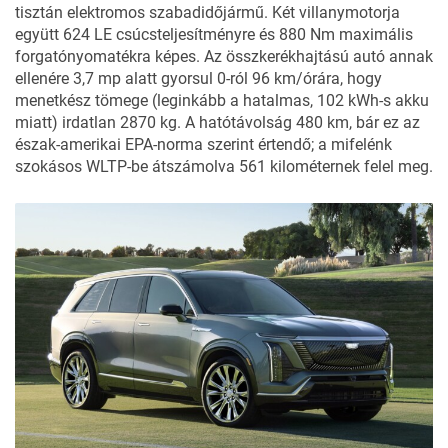
tisztán elektromos szabadidőjármű. Két villanymotorja
együtt 624 LE csúcsteljesítményre és 880 Nm maximális
forgatónyomatékra képes. Az összkerékhajtású autó annak
ellenére 3,7 mp alatt gyorsul 0-ról 96 km/órára, hogy
menetkész tömege (leginkább a hatalmas, 102 kWh-s akku
miatt) irdatlan 2870 kg. A hatótávolság 480 km, bár ez az
észak-amerikai EPA-norma szerint értendő; a mifelénk
szokásos WLTP-be átszámolva 561 kilométernek felel meg.