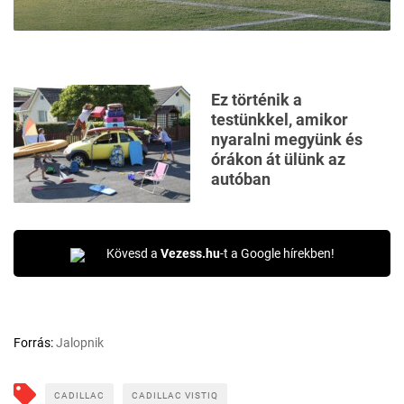
Ez történik a
testünkkel, amikor
nyaralni megyünk és
órákon át ülünk az
autóban
Kövesd a
Vezess.hu
-t a Google hírekben!
Forrás:
Jalopnik
CADILLAC
CADILLAC VISTIQ