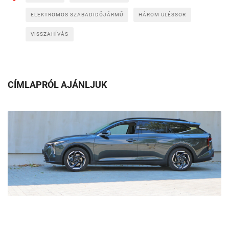
ELEKTROMOS SZABADIDŐJÁRMŰ
HÁROM ÜLÉSSOR
VISSZAHÍVÁS
CÍMLAPRÓL AJÁNLJUK
Nagyobb családok és cégek kedvence lehet ez a Kia