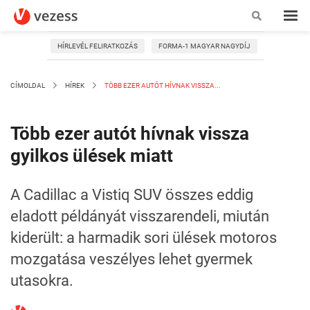
HÍRLEVÉL FELIRATKOZÁS
FORMA-1 MAGYAR NAGYDÍJ
CÍMOLDAL
HÍREK
TÖBB EZER AUTÓT HÍVNAK VISSZA...
Több ezer autót hívnak vissza
gyilkos ülések miatt
A Cadillac a Vistiq SUV összes eddig
eladott példányát visszarendeli, miután
kiderült: a harmadik sori ülések motoros
mozgatása veszélyes lehet gyermek
utasokra.