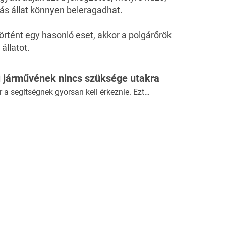
ás állat könnyen beleragadhat.
örtént egy hasonló eset, akkor a polgárőrök
 állatot.
j járművének nincs szüksége utakra
r a segítségnek gyorsan kell érkeznie. Ezt…
 a tapasztalt vezetők indulás előtt
yira magától értetődő, mégis kevesen…
ess.hu
-t a Google hírekben!