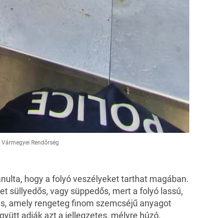
ok Vármegyei Rendőrség
nulta, hogy a folyó veszélyeket tarthat magában.
het süllyedős, vagy süppedős, mert a folyó lassú,
ás, amely rengeteg finom szemcséjű anyagot
yütt adják azt a jellegzetes, mélyre húzó,