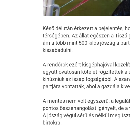
Késő délután érkezett a bejelentés, 
térségében. Az állat egészen a Tiszáig 
ám a több mint 500 kilós jószág a par
kiszabadulni.
A rendőrök ezért kisgéphajóval közelít
együtt óvatosan kötelet rögzítettek a 
kihúzniuk az iszap fogságából. A szar
partjára vontatták, ahol a gazdája kive
A mentés nem volt egyszerű: a legalá
pontos összehangolást igényelt, de a 
A jószág végül sérülés nélkül megúszt
birtokra.