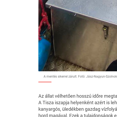
A mentés sikerrel zárult. Fotó: Jász-Nagyun-Szoln
Az állat vélhetően hosszú időre megta
A Tisza iszapja helyenként azért is le
kanyargós, üledékben gazdag vízfoly
hord magával. Ezek a tulajdonságok eg