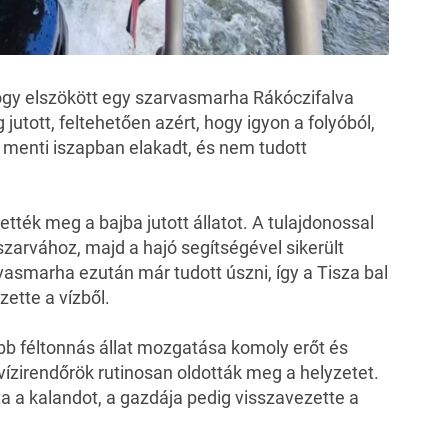
hogy elszökött egy szarvasmarha Rákóczifalva
jutott, feltehetően azért, hogy igyon a folyóból,
t menti iszapban elakadt, és nem tudott
ették meg a bajba jutott állatot. A tulajdonossal
szarvához, majd a hajó segítségével sikerült
vasmarha ezután már tudott úszni, így a Tisza bal
zette a vízből.
bb féltonnás állat mozgatása komoly erőt és
vízirendőrök rutinosan oldották meg a helyzetet.
a a kalandot, a gazdája pedig visszavezette a