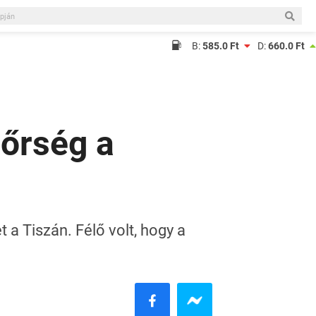
B:
585.0 Ft
D:
660.0 Ft
dőrség a
 a Tiszán. Félő volt, hogy a