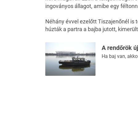
ingoványos állagot, amibe egy féltonn
Néhány évvel ezelőtt Tiszajenőnél is t
húzták a partra a bajba jutott, kimerült
A rendőrök ú
Ha baj van, akko
Ezt csinálják
Ez a szokás ann
Kövesd a
Vez