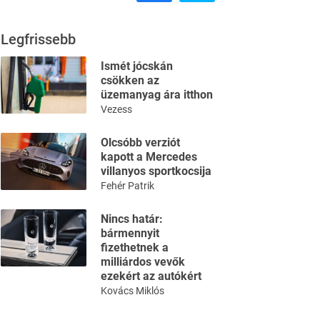
Legfrissebb
Ismét jócskán
csökken az
üzemanyag ára itthon
Vezess
Olcsóbb verziót
kapott a Mercedes
villanyos sportkocsija
Fehér Patrik
Nincs határ:
bármennyit
fizethetnek a
milliárdos vevők
ezekért az autókért
Kovács Miklós