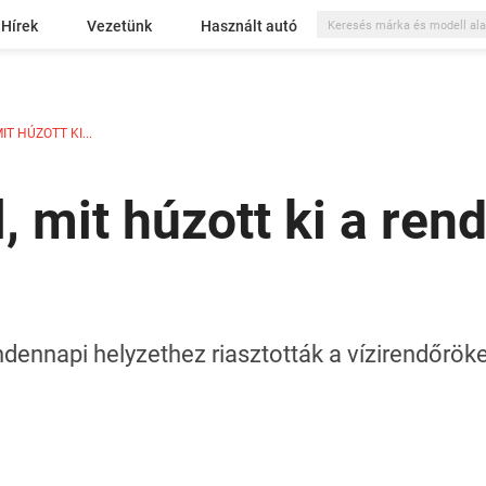
Hírek
Vezetünk
Használt autó
IT HÚZOTT KI...
, mit húzott ki a ren
ennapi helyzethez riasztották a vízirendőröket