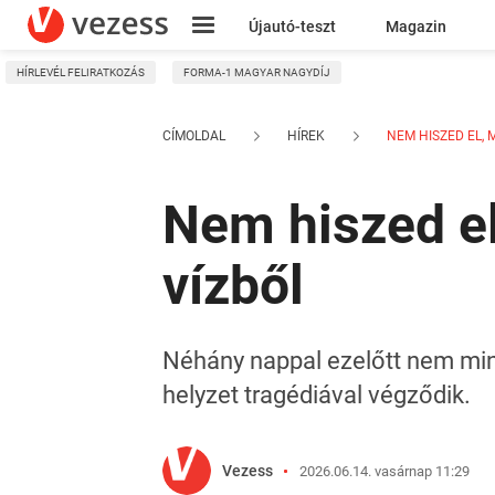
Újautó-teszt
Magazin
HÍRLEVÉL FELIRATKOZÁS
FORMA-1 MAGYAR NAGYDÍJ
Kresz
CÍMOLDAL
HÍREK
NEM HISZED EL, M
Nem hiszed el
vízből
Néhány nappal ezelőtt nem mind
helyzet tragédiával végződik.
Vezess
2026.06.14. vasárnap 11:29