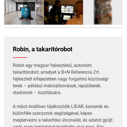
6
FOTÓ
Robin, a takarítórobot
Robin egy magyar fejlesztésű, autonóm
takarítórobot, amelyet a B+N Referencia Zrt.
fejlesztett kifejezetten nagy forgalmú közösségi
terek – például metróállomások, repülőterek,
stadionok – tisztítására.
A robot önállóan tájékozódik LIDAR, kamerák és
különféle szenzorok segítségével, képes
megtervezni a takarítási útvonalát, és adatot gyűjt
arról, mely területeket tisztította már meg. Egy