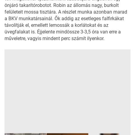
önjáró takarítórobotot. Robin az állomás nagy, burkolt
felületeit mossa tisztára. A részlet munka azonban marad
a BKV munkatársainál. Ők addig az esetleges falfirkákat
távolítják el, emellett lemossák a korlátokat és az
üvegfalakat is. Éjjelente mindössze 3-3,5 óra van erre a
műveletre, vagyis mindent perc számít ilyenkor.