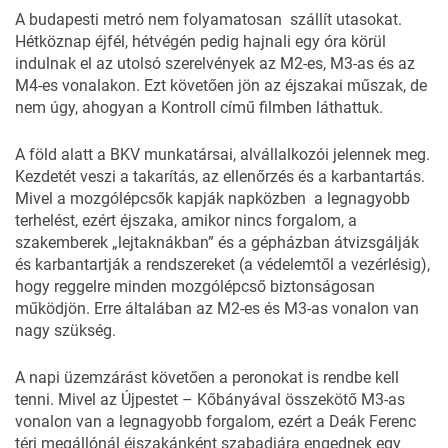
A budapesti metró nem folyamatosan szállít utasokat.
Hétköznap éjfél, hétvégén pedig hajnali egy óra körül
indulnak el az utolsó szerelvények az M2-es, M3-as és az
M4-es vonalakon. Ezt követően jön az éjszakai műszak, de
nem úgy, ahogyan a Kontroll című filmben láthattuk.
A föld alatt a
BKV
munkatársai, alvállalkozói jelennek meg.
Kezdetét veszi a takarítás, az ellenőrzés és a karbantartás.
Mivel a mozgólépcsők kapják napközben a legnagyobb
terhelést, ezért éjszaka, amikor nincs forgalom, a
szakemberek „lejtaknákban” és a gépházban átvizsgálják
és karbantartják a rendszereket (a védelemtől a vezérlésig),
hogy reggelre minden mozgólépcső biztonságosan
működjön. Erre általában az M2-es és M3-as vonalon van
nagy szükség.
A napi üzemzárást követően a peronokat is rendbe kell
tenni. Mivel az Újpestet – Kőbányával összekötő M3-as
vonalon van a legnagyobb forgalom, ezért a Deák Ferenc
téri megállónál éjszakánként szabadjára engednek egy