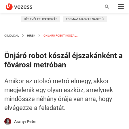
HÍRLEVÉL FELIRATKOZÁS
FORMA-1 MAGYAR NAGYDÍJ
CÍMOLDAL
HÍREK
ÖNJÁRÓ ROBOT KÓSZÁL...
Önjáró robot kószál éjszakánként a
fővárosi metróban
Amikor az utolsó metró elmegy, akkor
megjelenik egy olyan eszköz, amelynek
mindössze néhány órája van arra, hogy
elvégezze a feladatát.
Aranyi Péter