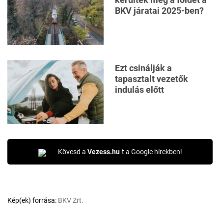
BKV járatai 2025-ben?
Ezt csinálják a
tapasztalt vezetők
indulás előtt
Kövesd a
Vezess.hu
-t a Google hírekben!
Kép(ek) forrása:
BKV Zrt.