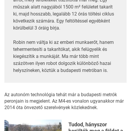
műszak alatt nagyjából 1500 m² felületet takarít
ki, majd hosszabb, legalább 12 órás töltési ciklus
következik számára. Egy feltöltéssel egyébként
körülbelül 3 óráig bírja.
Robin nem váltja ki az emberi munkaerőt, hanem
tehermentesíti a takarítókat, akik felügyelik és
kiegészítik a munkáját. Ma már több mint
százötven ilyen robot dolgozik különböző hazai
helyszíneken, köztük a budapesti metróban is.
Az autonóm technológia tehát már a budapesti metrók
peronjain is megjelent. Az M4-es vonalon ugyanakkor már
2014 óta önvezető szerelvények közlekednek.
Tudod, hányszor
kerülték meg a földet a