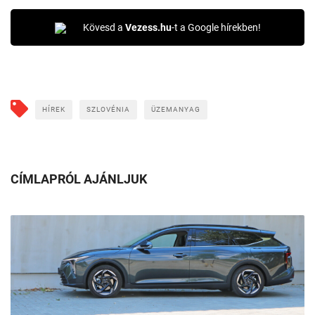
Kövesd a
Vezess.hu
-t a Google hírekben!
HÍREK
SZLOVÉNIA
ÜZEMANYAG
CÍMLAPRÓL AJÁNLJUK