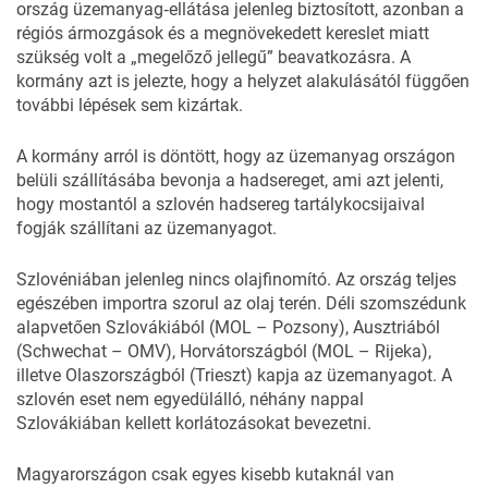
ország üzemanyag‑ellátása jelenleg biztosított, azonban a
régiós ármozgások és a megnövekedett kereslet miatt
szükség volt a „megelőző jellegű” beavatkozásra. A
kormány azt is jelezte, hogy a helyzet alakulásától függően
további lépések sem kizártak.
A kormány arról is döntött, hogy az üzemanyag országon
belüli szállításába bevonja a hadsereget, ami azt jelenti,
hogy mostantól a szlovén hadsereg tartálykocsijaival
fogják szállítani az üzemanyagot.
Szlovéniában jelenleg nincs olajfinomító. Az ország teljes
egészében importra szorul az olaj terén. Déli szomszédunk
alapvetően Szlovákiából (MOL – Pozsony), Ausztriából
(Schwechat – OMV), Horvátországból (MOL – Rijeka),
illetve Olaszországból (Trieszt) kapja az üzemanyagot. A
szlovén eset nem egyedülálló, néhány nappal
Szlovákiában kellett korlátozásokat
bevezetni
.
Magyarországon csak egyes kisebb kutaknál van