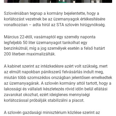
Szlovéniában tegnap a kormány bejelentette, hogy a
korlátozást vezetnek be az üzemanyagok értékesítésére
vonatkozóan – adta hírül az
STA
szlovén hírügynökség.
Március 22-étől, vasárnaptól egy személy naponta
legfeljebb 50 liter üzemanyagot tankolhat egy
benzinkútnál, míg a jog személyek esetén a felső határt
200 literben maximalizálták.
A kabinet szerint az intézkedésre azért volt szükség, mert
az elmúlt napokban pánikszerű felvásárlás indult meg,
miután több szomszédos országban jelentősen emelkedtek
az üzemanyagárak. A szlovén kormány attól tartott, hogy a
lakossági és vállalati készletezés rövid időn belül ellátási
zavarokat okozhat, ezért ideiglenes mennyiségi
korlátozással próbálják stabilizálni a piacot.
A szlovén gazdasági minisztérium közlése szerint az