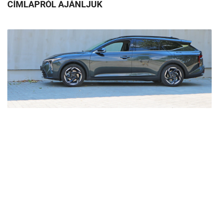
CÍMLAPRÓL AJÁNLJUK
Nagyobb családok és cégek kedvence lehet ez a Kia