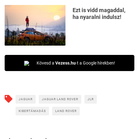
Ezt is vidd magaddal,
ha nyaralni indulsz!
Kövesd a
Vezess.hu
-t a Google hírekben!
JAGUAR
JAGUAR LAND ROVER
JLR
KIBERTÁMADÁS
LAND ROVER