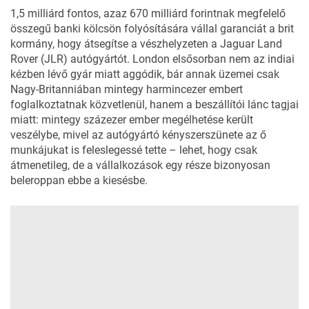
1,5 milliárd fontos, azaz 670 milliárd forintnak megfelelő
összegű banki kölcsön folyósítására vállal garanciát a brit
kormány, hogy átsegítse a vészhelyzeten a Jaguar Land
Rover (JLR) autógyártót. London elsősorban nem az indiai
kézben lévő gyár miatt aggódik, bár annak üzemei csak
Nagy-Britanniában mintegy harmincezer embert
foglalkoztatnak közvetlenül, hanem a beszállítói lánc tagjai
miatt: mintegy százezer ember megélhetése került
veszélybe, mivel az autógyártó kényszerszünete az ő
munkájukat is feleslegessé tette – lehet, hogy csak
átmenetileg, de a vállalkozások egy része bizonyosan
beleroppan ebbe a kiesésbe.