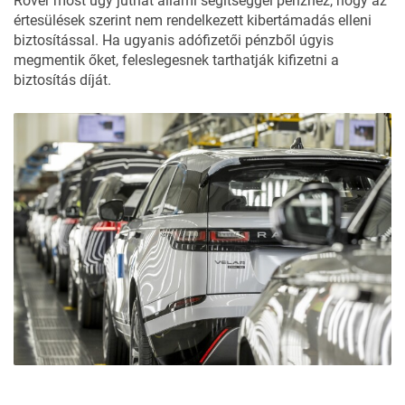
Rover most úgy juthat állami segítséggel pénzhez, hogy az
értesülések szerint nem rendelkezett kibertámadás elleni
biztosítással. Ha ugyanis adófizetői pénzből úgyis
megmentik őket, feleslegesnek tarthatják kifizetni a
biztosítás díját.