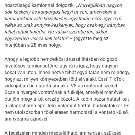
hosszúságú kamionnal dolgozik. „
Norvégiában nagyon
sok keskeny és kanyargós hegyi út van, amelyeken a
kamionokkal való közlekedés egyáltalán nem egyszerű.
Néha az utak annyira keskenyek, hogy csak egy irányban
lehet rajtuk haladni. Ha valaki szembe jön, akkor
egyszerűen vissza kell tolatni”
– jegyezte meg az
interjúban a 28 éves hölgy.
Ahogy a legtöbb nemzetközi áruszállításban dolgozó
hivatásos kamionsofőrre, úgy rá is igaz, hogy nagyon
sokat van úton. Innen nézve tehát egyáltalán nem mindegy,
hogy azt milyen környezetben tölti el valaki. Essi TikTok
videójában bemutatta annak a V8-as motorral szerelt
Scania nyerges vontatónak a fülkéjét, amellyel már évek
óta jön megy a két ország között. A kabin pazar hatást kelt
a világosbarna ajtó, tető, valamint hátfali burkolatokkal. És
nem utolsósorban tökéletesen harmonizál a vontató külső,
aranybarna színével.
A fedélzeten minden megtalálható, amire csak szükség