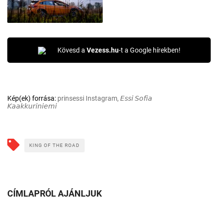
Kövesd a
Vezess.hu
-t a Google hírekben!
Kép(ek) forrása:
prinsessi Instagram, 𝘌𝘴𝘴𝘪 𝘚𝘰𝘧𝘪𝘢
𝘒𝘢𝘢𝘬𝘬𝘶𝘳𝘪𝘯𝘪𝘦𝘮𝘪
KING OF THE ROAD
CÍMLAPRÓL AJÁNLJUK