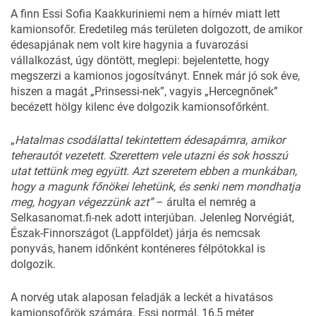
A finn Essi Sofia Kaakkuriniemi nem a hírnév miatt lett
kamionsofőr. Eredetileg más területen dolgozott, de amikor
édesapjának nem volt kire hagynia a fuvarozási
vállalkozást, úgy döntött, meglepi: bejelentette, hogy
megszerzi a kamionos jogosítványt. Ennek már jó sok éve,
hiszen a magát „Prinsessi-nek”, vagyis „Hercegnőnek”
becézett hölgy kilenc éve dolgozik kamionsofőrként.
„
Hatalmas csodálattal tekintettem édesapámra, amikor
teherautót vezetett. Szerettem vele utazni és sok hosszú
utat tettünk meg együtt. Azt szeretem ebben a munkában,
hogy a magunk főnökei lehetünk, és senki nem mondhatja
meg, hogyan végezzünk azt”
– árulta el nemrég a
Selkasanomat.fi
-nek adott interjúban. Jelenleg Norvégiát,
Észak-Finnországot (Lappföldet) járja és nemcsak
ponyvás, hanem időnként konténeres félpótokkal is
dolgozik.
A norvég utak alaposan feladják a leckét a hivatásos
kamionsofőrök számára. Essi normál, 16,5 méter