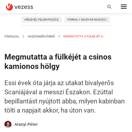
HÍRLEVÉL FELIRATKOZÁS
FORMA-1 MAGYAR NAGYDÍJ
CÍMOLDAL
HASZONGÉPJÁRMŰ
MEGMUTATTA A FÜLKÉJÉT A...
Megmutatta a fülkéjét a csinos
kamionos hölgy
Essi évek óta járja az utakat bivalyerős
Scaniájával a messzi Északon. Ezúttal
bepillantást nyújtott abba, milyen kabinban
tölti a napjait akkor, ha úton van.
Aranyi Péter