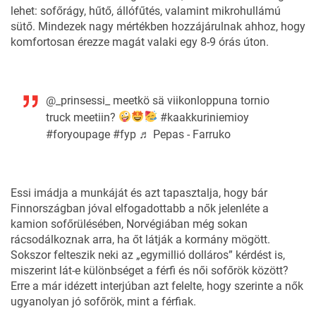
lehet: sofőrágy, hűtő, állófűtés, valamint mikrohullámú
sütő. Mindezek nagy mértékben hozzájárulnak ahhoz, hogy
komfortosan érezze magát valaki egy 8-9 órás úton.
@_prinsessi_
meetkö sä viikonloppuna tornio
truck meetiin?
#kaakkuriniemioy
#foryoupage
#fyp
♬ Pepas - Farruko
Essi imádja a munkáját és azt tapasztalja, hogy bár
Finnországban jóval elfogadottabb a nők jelenléte a
kamion sofőrülésében, Norvégiában még sokan
rácsodálkoznak arra, ha őt látják a kormány mögött.
Sokszor felteszik neki az „egymillió dolláros” kérdést is,
miszerint lát-e különbséget a férfi és női sofőrök között?
Erre a már idézett interjúban azt felelte, hogy szerinte a nők
ugyanolyan jó sofőrök, mint a férfiak.