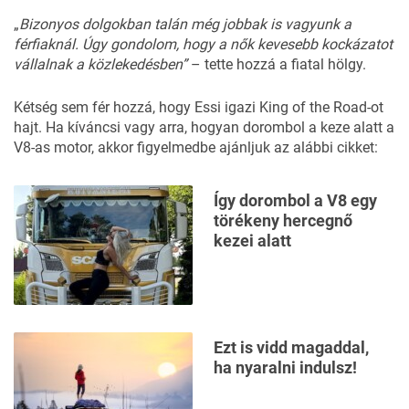
„
Bizonyos dolgokban talán még jobbak is vagyunk a
férfiaknál. Úgy gondolom, hogy a nők kevesebb kockázatot
vállalnak a közlekedésben”
– tette hozzá a fiatal hölgy.
Kétség sem fér hozzá, hogy Essi igazi King of the Road-ot
hajt. Ha kíváncsi vagy arra, hogyan dorombol a keze alatt a
V8-as motor, akkor figyelmedbe ajánljuk az alábbi cikket:
Így dorombol a V8 egy
törékeny hercegnő
kezei alatt
Ezt is vidd magaddal,
ha nyaralni indulsz!