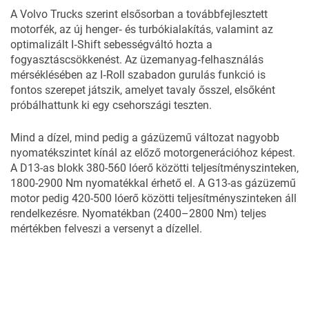
A Volvo Trucks szerint elsősorban a továbbfejlesztett
motorfék, az új henger‑ és turbókialakítás, valamint az
optimalizált I‑Shift sebességváltó hozta a
fogyasztáscsökkenést. Az üzemanyag‑felhasználás
mérséklésében az I‑Roll szabadon gurulás funkció is
fontos szerepet játszik, amelyet tavaly ősszel, elsőként
próbálhattunk ki egy csehországi
teszten.
Mind a dízel, mind pedig a gázüzemű változat nagyobb
nyomatékszintet kínál az előző motorgenerációhoz képest.
A D13-as blokk 380-560 lóerő közötti teljesítményszinteken,
1800-2900 Nm nyomatékkal érhető el. A G13-as gázüzemű
motor pedig 420-500 lóerő közötti teljesítményszinteken áll
rendelkezésre. Nyomatékban (2400–2800 Nm) teljes
mértékben felveszi a versenyt a dízellel.