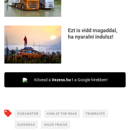
Ezt is vidd magaddal,
ha nyaralni indulsz!
Kövesd a
Vezess.hu
-t a Google hírekben!
DÍZELMOTOR
KING OF THE ROAD
TEHERAUTÓ
ÚJDONSÁG
VOLVO TRUCKS