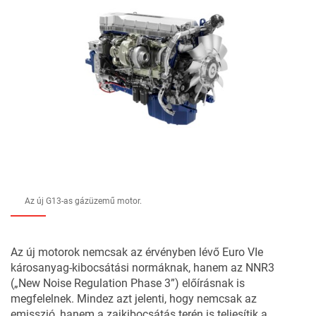
Az új G13-as gázüzemű motor.
Az új motorok nemcsak az érvényben lévő Euro VIe
károsanyag-kibocsátási normáknak, hanem az NNR3
(„New Noise Regulation Phase 3”) előírásnak is
megfelelnek. Mindez azt jelenti, hogy nemcsak az
emisszió, hanem a zajkibocsátás terén is teljesítik a