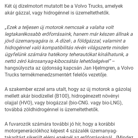
Két új dízelmotort mutatott be a Volvo Trucks, amelyek
akár gázzal, vagy hidrogénnel is üzemeltethetők.
„
Ezek a teljesen új motorok nemcsak a valaha volt
legtakarékosabb erőforrásaink, hanem már készen állnak a
jövő üzemanyagára is. A
dízel-, a földgázzal, valamint a
hidrogénnel való kompatibilitás révén világszerte minden
ügyfelünk számára hatékony teherautókat kínálhatunk, a
nettó zéró károsanyag-kibocsátás lehetőségével”
–
hangsúlyozta az újdonság kapcsán Jan Hjelmgren, a Volvo
Trucks termékmenedzsmentért felelős vezetője.
A szakember ezzel arra utalt, hogy az új motorok a gázolaj
mellett akár biodízellel (B100), hidrogénezett növényi
olajjal (HVO), vagy biogázzal (bio-CNG. vagy bio-LNG),
továbbá zöldhidrogénnel is üzemeltethetők.
A fuvarozók számára további jó hír, hogy a korábbi
motorgenerációkhoz képest 4 százalék üzemanyag-
takarítást sikerült elérni ezeknél az erőforrásoknál. (Mindez