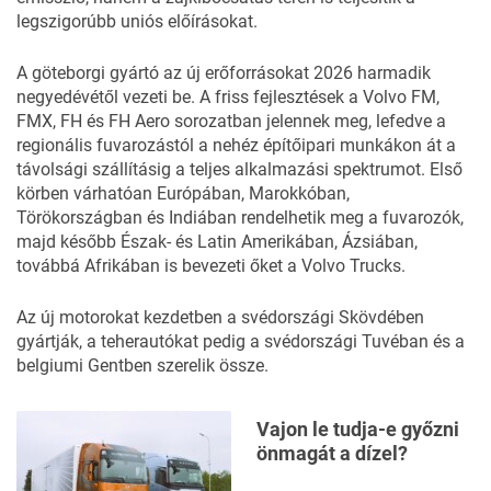
legszigorúbb uniós előírásokat.
A göteborgi gyártó az új erőforrásokat 2026 harmadik
negyedévétől vezeti be. A friss fejlesztések a Volvo FM,
FMX, FH és FH Aero sorozatban jelennek meg, lefedve a
regionális fuvarozástól a nehéz építőipari munkákon át a
távolsági szállításig a teljes alkalmazási spektrumot. Első
körben várhatóan Európában, Marokkóban,
Törökországban és Indiában rendelhetik meg a fuvarozók,
majd később Észak- és Latin Amerikában, Ázsiában,
továbbá Afrikában is bevezeti őket a Volvo Trucks.
Az új motorokat kezdetben a svédországi Skövdében
gyártják, a teherautókat pedig a svédországi Tuvéban és a
belgiumi Gentben szerelik össze.
Vajon le tudja-e győzni
önmagát a dízel?