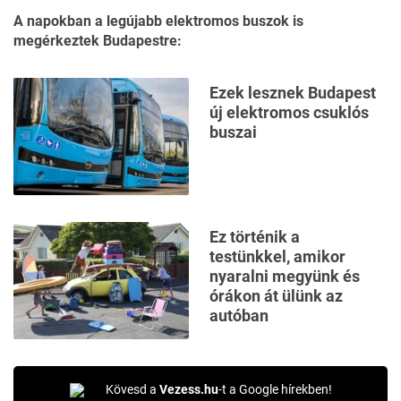
A napokban a legújabb elektromos buszok is
megérkeztek Budapestre:
Ezek lesznek Budapest
új elektromos csuklós
buszai
Ez történik a
testünkkel, amikor
nyaralni megyünk és
órákon át ülünk az
autóban
Kövesd a
Vezess.hu
-t a Google hírekben!