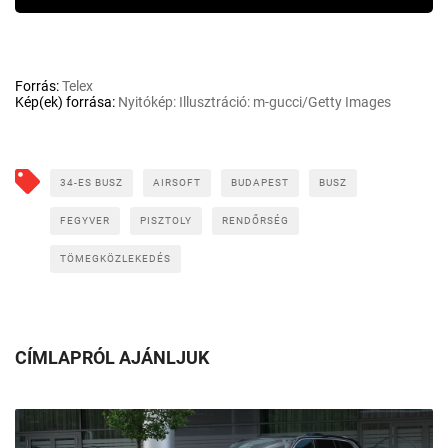
Forrás:
Telex
Kép(ek) forrása:
Nyitókép: Illusztráció: m-gucci/Getty Images
34-ES BUSZ
AIRSOFT
BUDAPEST
BUSZ
FEGYVER
PISZTOLY
RENDŐRSÉG
TÖMEGKÖZLEKEDÉS
CÍMLAPRÓL AJÁNLJUK