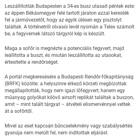
Leszállították Budapesten a 34-es busz utasait péntek este:
az éppen Békásmegyer felé tartott járaton azzal keresték
fel a járművezetőt, hogy az egyik ülésen egy pisztolyt
találtak. A történetről olvasói levél nyomán a
Telex
számolt
be, a fegyvernek látszó tárgyról kép is készült.
Maga a sofőr is megnézte a potenciális fegyvert, majd
leállította a buszt, és miután leszállította az utasokat,
értesítette a rendőrséget.
A portál megkeresésére a Budapesti Rendőr-főkapitányság
(BRFK) közölte: a helyszínre érkező körzeti megbízottak
megállapították, hogy nem igazi lőfegyvert, hanem egy
műanyag golyókat kilövő airsoft replikát találtak a buszon,
amit – mint talált tárgyat – átvételi elismervénnyel vettek
át a sofőrtől.
Mivel az eset kapcsán bűncselekmény vagy szabálysértés
gyanúja nem merült fel, nem indítottak eljárást.