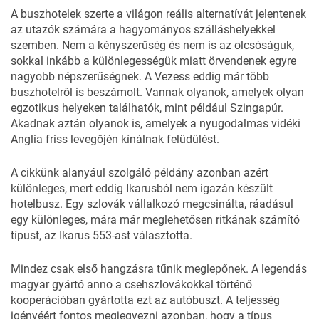
A buszhotelek szerte a világon reális alternatívát jelentenek
az utazók számára a hagyományos szálláshelyekkel
szemben. Nem a kényszerűség és nem is az olcsóságuk,
sokkal inkább a különlegességük miatt örvendenek egyre
nagyobb népszerűségnek. A Vezess eddig már több
buszhotelről is beszámolt. Vannak olyanok, amelyek olyan
egzotikus helyeken találhatók, mint például
Szingapúr.
Akadnak aztán olyanok is, amelyek a nyugodalmas vidéki
Anglia friss levegőjén
kínálnak
felüdülést.
A cikkünk alanyául szolgáló példány azonban azért
különleges, mert eddig Ikarusból nem igazán készült
hotelbusz. Egy szlovák vállalkozó megcsinálta, ráadásul
egy különleges, mára már meglehetősen ritkának számító
típust, az
Ikarus 553-ast
választotta.
Mindez csak első hangzásra tűnik meglepőnek. A legendás
magyar gyártó anno a csehszlovákokkal történő
kooperációban gyártotta ezt az autóbuszt. A teljesség
igényéért fontos megjegyezni azonban, hogy a típus