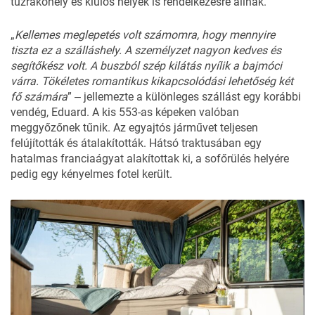
tűzrakóhely és kiülős helyek is rendelkezésre állnak.
„
Kellemes meglepetés volt számomra, hogy mennyire
tiszta ez a szálláshely. A személyzet nagyon kedves és
segítőkész volt. A buszból szép kilátás nyílik a bajmóci
várra. Tökéletes romantikus kikapcsolódási lehetőség két
fő számára
” ‒ jellemezte a különleges szállást egy korábbi
vendég, Eduard. A kis 553-as képeken valóban
meggyőzőnek tűnik. Az egyajtós járművet teljesen
felújították és átalakították. Hátsó traktusában egy
hatalmas franciaágyat alakítottak ki, a sofőrülés helyére
pedig egy kényelmes fotel került.