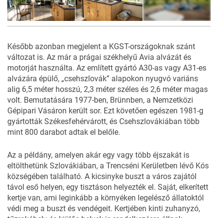
5
FOTÓ
Később azonban megjelent a KGST-országoknak szánt
változat is. Az már a prágai székhelyű Avia alvázát és
motorját használta. Az említett gyártó A30-as vagy A31-es
alvázára épülő, „csehszlovák” alapokon nyugvó variáns
alig 6,5 méter hosszú, 2,3 méter széles és 2,6 méter magas
volt. Bemutatására 1977-ben, Brünnben, a Nemzetközi
Gépipari Vásáron került sor. Ezt követően egészen 1981-g
gyártották Székesfehérvárott, és Csehszlovákiában több
mint 800 darabot adtak el belőle.
Az a példány, amelyen akár egy vagy több éjszakát is
eltölthetünk Szlovákiában, a Trencséni Kerületben lévő Kós
községében található. A kicsinyke buszt a város zajától
távol eső helyen, egy tisztáson helyezték el. Saját, elkerített
kertje van, ami leginkább a környéken legelésző állatoktól
védi meg a buszt és vendégeit. Kertjében kinti zuhanyzó,