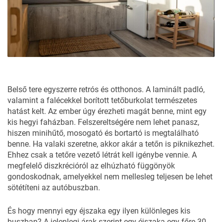
Belső tere egyszerre retrós és otthonos. A laminált padló,
valamint a falécekkel borított tetőburkolat természetes
hatást kelt. Az ember úgy érezheti magát benne, mint egy
kis hegyi faházban. Felszereltségére nem lehet panasz,
hiszen minihűtő, mosogató és bortartó is megtalálható
benne. Ha valaki szeretne, akkor akár a tetőn is piknikezhet.
Ehhez csak a tetőre vezető létrát kell igénybe vennie. A
megfelelő diszkrécióról az elhúzható függönyök
gondoskodnak, amelyekkel nem mellesleg teljesen be lehet
sötétíteni az autóbuszban.
És hogy mennyi egy éjszaka egy ilyen különleges kis
buszban? A jelenlegi árak szerint egy éjszaka egy főre 30-