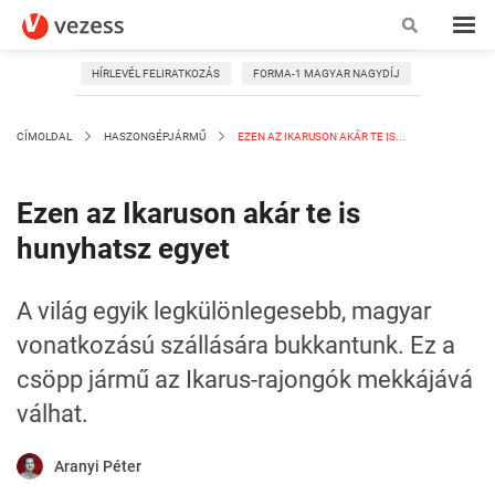
HÍRLEVÉL FELIRATKOZÁS
FORMA-1 MAGYAR NAGYDÍJ
CÍMOLDAL
HASZONGÉPJÁRMŰ
EZEN AZ IKARUSON AKÁR TE IS...
Ezen az Ikaruson akár te is
hunyhatsz egyet
A világ egyik legkülönlegesebb, magyar
vonatkozású szállására bukkantunk. Ez a
csöpp jármű az Ikarus-rajongók mekkájává
válhat.
Aranyi Péter