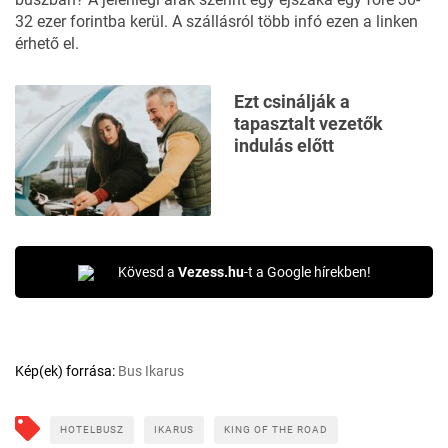
32 ezer forintba kerül. A szállásról több infó
ezen a linken
érhető el.
Ezt csinálják a
tapasztalt vezetők
indulás előtt
Kövesd a
Vezess.hu
-t a Google hírekben!
Kép(ek) forrása:
Bus Ikarus
HOTELBUSZ
IKARUS
KING OF THE ROAD