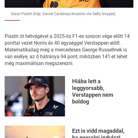
Oscar Piastri (Kép: Daniel Cardenas/Anadolu via Getty Images)
Piastri öt hétvégével a 2025-ös F1-es szezon vége előtt 14
ponttal vezet Norris és 40 egységgel Verstappen előtt.
Matematikailag még a mercedeses George Russellnek is
van esélye, az ő hátránya 94 pont, miközben 141-et lehet
még maximálisan megszerezni.
Hiába lett a
leggyorsabb,
Verstappen nem
boldog
Ezt is vidd magaddal,
ha nyaralni indulsz!