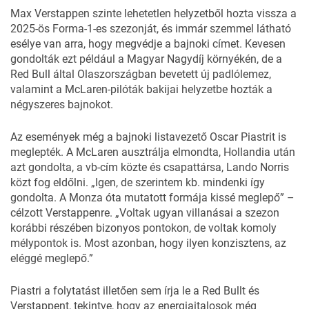
Max Verstappen szinte lehetetlen helyzetből hozta vissza a
2025-ös Forma-1-es szezonját, és immár szemmel látható
esélye van arra, hogy megvédje a bajnoki címet. Kevesen
gondolták ezt például a Magyar Nagydíj környékén, de a
Red Bull által Olaszországban bevetett új padlólemez,
valamint a McLaren-pilóták bakijai helyzetbe hozták a
négyszeres bajnokot.
Az események még a bajnoki listavezető Oscar Piastrit is
meglepték. A McLaren ausztrálja elmondta, Hollandia után
azt gondolta, a vb-cím közte és csapattársa, Lando Norris
közt fog eldőlni. „Igen, de szerintem kb. mindenki így
gondolta. A Monza óta mutatott formája kissé meglepő” –
célzott Verstappenre. „Voltak ugyan villanásai a szezon
korábbi részében bizonyos pontokon, de voltak komoly
mélypontok is. Most azonban, hogy ilyen konzisztens, az
eléggé meglepő.”
Piastri a folytatást illetően sem írja le a Red Bullt és
Verstappent, tekintve, hogy az energiaitalosok még