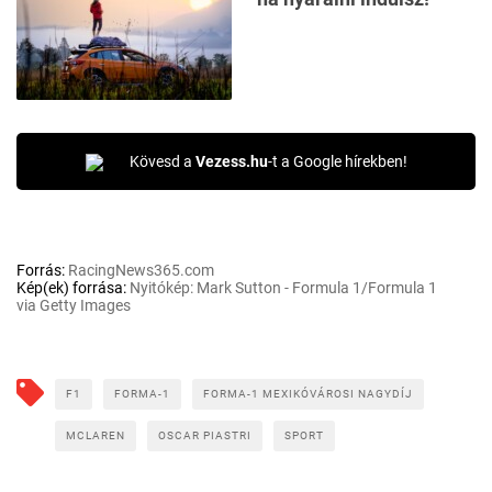
Kövesd a
Vezess.hu
-t a Google hírekben!
Forrás:
RacingNews365.com
Kép(ek) forrása:
Nyitókép: Mark Sutton - Formula 1/Formula 1
via Getty Images
F1
FORMA-1
FORMA-1 MEXIKÓVÁROSI NAGYDÍJ
MCLAREN
OSCAR PIASTRI
SPORT