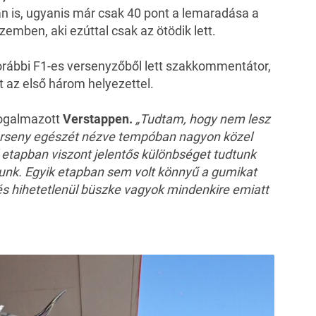
an is, ugyanis már csak 40 pont a lemaradása a
zemben, aki ezúttal csak az ötödik lett.
korábbi F1-es versenyzőből lett szakkommentátor,
t
az első három helyezettel.
ogalmazott
Verstappen.
„Tudtam, hogy nem lesz
verseny egészét nézve tempóban nagyon közel
etapban viszont jelentős különbséget tudtunk
ttunk. Egyik etapban sem volt könnyű a gumikat
, és hihetetlenül büszke vagyok mindenkire emiatt