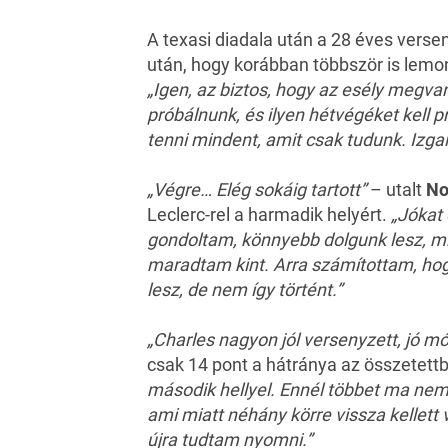
A texasi diadala után a 28 éves verse
után, hogy korábban többször is lemo
„Igen, az biztos, hogy az esély megva
próbálnunk, és ilyen hétvégéket kell
tenni mindent, amit csak tudunk. Izga
„Végre… Elég sokáig tartott”
– utalt
No
Leclerc-rel a harmadik helyért.
„Jókat 
gondoltam, könnyebb dolgunk lesz, m
maradtam kint. Arra számítottam, hog
lesz, de nem így történt.”
„Charles nagyon jól versenyzett, jó mó
csak 14 pont a hátránya az összetett
második hellyel. Ennél többet ma nem
ami miatt néhány körre vissza kellet
újra tudtam nyomni.”