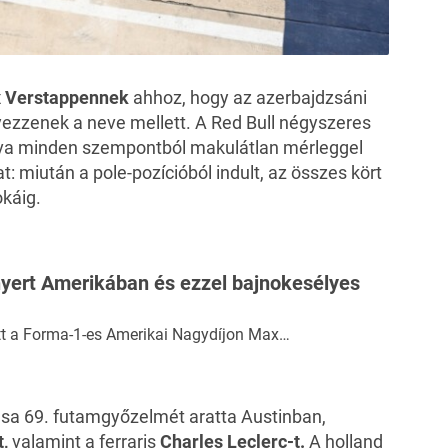
 Verstappennek
ahhoz, hogy az azerbajdzsáni
ezzenek a neve mellett. A Red Bull négyszeres
tva minden szempontból makulátlan mérleggel
at
: miután a pole-pozícióból indult, az összes kört
okáig.
yert Amerikában és ezzel bajnokesélyes
t a Forma-1-es Amerikai Nagydíjon Max…
tása 69. futamgyőzelmét aratta Austinban,
t,
valamint a ferraris
Charles Leclerc-t.
A holland