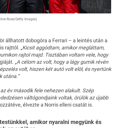
live Rose/Getty Images)
ör állhatott dobogóra a Ferrari – a leintés után a
s rajttól.
„Kicsit aggódtam, amikor megláttam,
gumikon rajtol majd. Tisztában voltam vele, hogy
giáját.
„A célom az volt, hogy a lágy gumik révén
épzelés volt, hiszen két autó volt elöl, és nyertünk
k utána.”
az év második fele nehezen alakult. Szép
dedzésen váltógondjaink voltak, örülök az újabb
zátéve, élvezte a Norris elleni csatát is.
 testünkkel, amikor nyaralni megyünk és