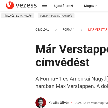
Újautó-teszt
Magazin
HÍRLEVÉL FELIRATKOZÁS
FORMA-1 MAGYAR NAGYDÍJ
Kresz
CÍMOLDAL
FORMA-1
MÁR VERSTAPP
Már Verstapp
címvédést
A Forma–1-es Amerikai Nagydíjo
harcban Max Verstappen. A dob
Kováts Olivér
2025.10.19. vasárnap 23