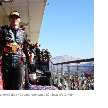
bajnokságban 40 pontra csökkent a hátránya. (Fotó: Mark