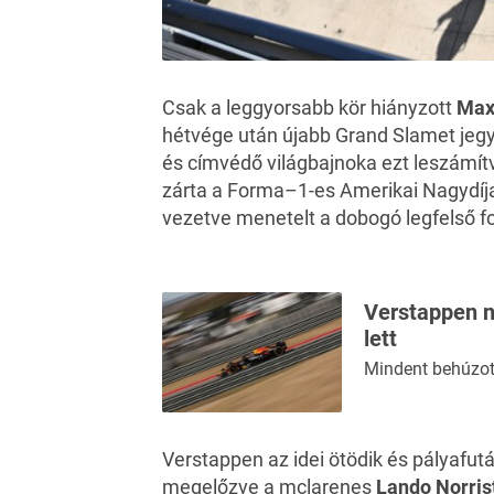
Csak a leggyorsabb kör hiányzott
Max
hétvége után újabb Grand Slamet jegy
és címvédő világbajnoka ezt leszámí
zárta
a Forma–1-es Amerikai Nagydíj
vezetve menetelt a dobogó legfelső f
Verstappen n
lett
Mindent behúzot
Verstappen az idei ötödik és pályafu
megelőzve a mclarenes
Lando Norris