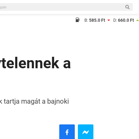
B:
585.0 Ft
D:
660.0 Ft
telennek a
 tartja magát a bajnoki