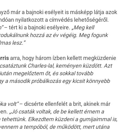
nyző már a bajnoki esélyeit is másképp látja azok
ndóan nyilatkozott a címvédés lehetőségéről.
n”
– tért ki a bajnoki esélyeire.
„Meg kell
 produkálnunk hozzá az év végéig. Meg fogunk
lmas lesz.”
rris
arra, hogy három ízben kellett megküzdenie
csatáztunk Charles-lal, keményen küzdött. Azt
iután megelőztem őt, és sokkal tovább
y a második próbálkozás egy kicsit könnyebb
ka volt”
– dicsérte ellenfelét a brit, akinek már
ben.
„Jó csaták voltak, de be kellett érnem a
 tehettünk. Elkezdtem küzdeni a gumijaimmal is,
t vennem a tempóból, de működött, mert utána