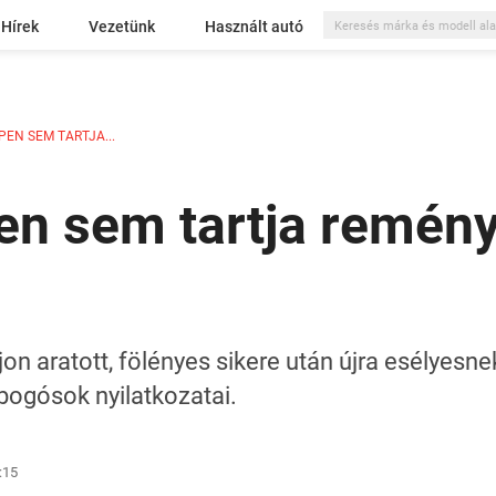
Hírek
Vezetünk
Használt autó
EN SEM TARTJA...
en sem tartja remény
n aratott, fölényes sikere után újra esélyesnek
ogósok nyilatkozatai.
:15