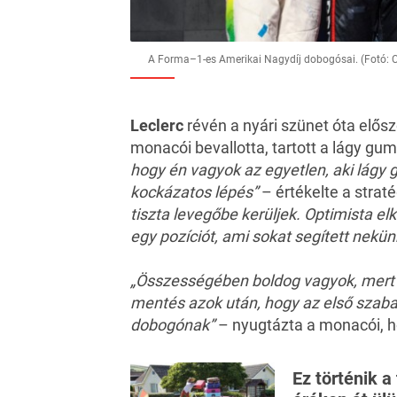
A Forma–1-es Amerikai Nagydíj dobogósai. (Fotó: C
Leclerc
révén a nyári szünet óta elősz
monacói bevallotta, tartott a lágy gumi
hogy én vagyok az egyetlen, aki lágy 
kockázatos lépés”
– értékelte a straté
tiszta levegőbe kerüljek. Optimista elk
egy pozíciót, ami sokat segített nekün
„Összességében boldog vagyok, mert 
mentés azok után, hogy az első szaba
dobogónak”
– nyugtázta a monacói, hoz
Ez történik a