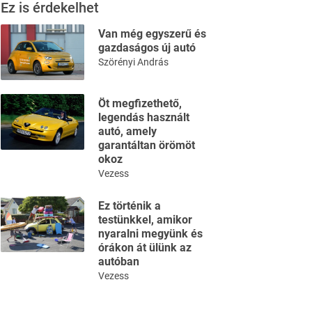
Ez is érdekelhet
Van még egyszerű és
gazdaságos új autó
Szörényi András
Öt megfizethető,
legendás használt
autó, amely
garantáltan örömöt
okoz
Vezess
Ez történik a
testünkkel, amikor
nyaralni megyünk és
órákon át ülünk az
autóban
Vezess