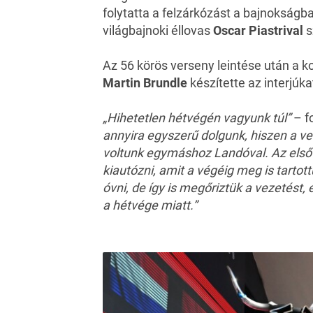
folytatta a felzárkózást a bajnokságb
világbajnoki éllovas
Oscar Piastrival
s
Az 56 körös verseny leintése után a 
Martin Brundle
készítette az
interjúka
„Hihetetlen hétvégén vagyunk túl”
– f
annyira egyszerű dolgunk, hiszen a 
voltunk egymáshoz Landóval. Az első 
kiautózni, amit a végéig meg is tarto
óvni, de így is megőriztük a vezetést
a hétvége miatt.”