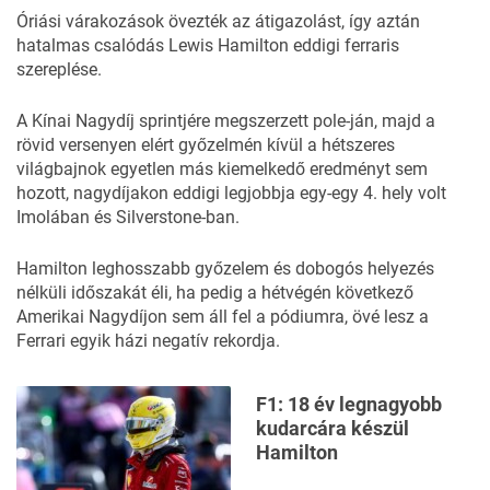
Óriási várakozások övezték az átigazolást, így aztán
hatalmas csalódás Lewis Hamilton eddigi ferraris
szereplése.
A Kínai Nagydíj sprintjére megszerzett pole-ján, majd a
rövid versenyen elért győzelmén kívül a hétszeres
világbajnok egyetlen más kiemelkedő eredményt sem
hozott, nagydíjakon eddigi legjobbja egy-egy 4. hely volt
Imolában és Silverstone-ban.
Hamilton leghosszabb győzelem és dobogós helyezés
nélküli időszakát éli, ha pedig a hétvégén következő
Amerikai Nagydíjon sem áll fel a pódiumra, övé lesz a
Ferrari egyik házi negatív rekordja.
F1: 18 év legnagyobb
kudarcára készül
Hamilton