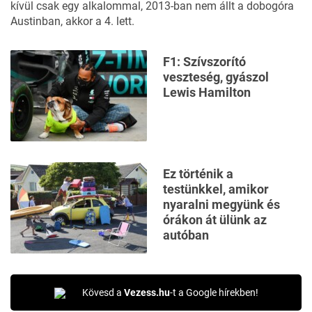
kívül csak egy alkalommal, 2013-ban nem állt a dobogóra
Austinban, akkor a 4. lett.
F1: Szívszorító
veszteség, gyászol
Lewis Hamilton
Ez történik a
testünkkel, amikor
nyaralni megyünk és
órákon át ülünk az
autóban
Kövesd a
Vezess.hu
-t a Google hírekben!