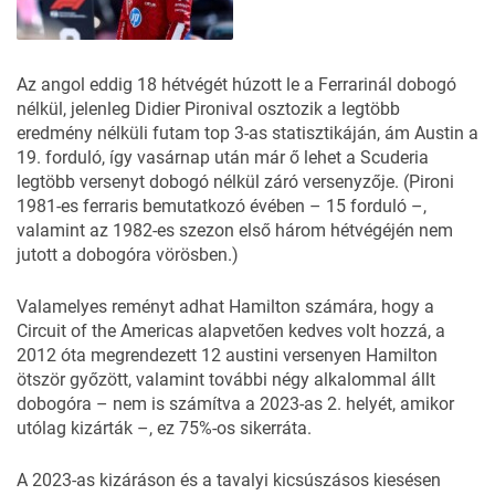
Az angol eddig 18 hétvégét húzott le a Ferrarinál dobogó
nélkül, jelenleg Didier Pironival osztozik a legtöbb
eredmény nélküli futam top 3-as statisztikáján, ám Austin a
19. forduló, így vasárnap után már ő lehet a Scuderia
legtöbb versenyt dobogó nélkül záró versenyzője. (Pironi
1981-es ferraris bemutatkozó évében – 15 forduló –,
valamint az 1982-es szezon első három hétvégéjén nem
jutott a dobogóra vörösben.)
Valamelyes reményt adhat Hamilton számára, hogy a
Circuit of the Americas alapvetően kedves volt hozzá, a
2012 óta megrendezett 12 austini versenyen Hamilton
ötször győzött, valamint további négy alkalommal állt
dobogóra – nem is számítva a 2023-as 2. helyét, amikor
utólag kizárták –, ez 75%-os sikerráta.
A 2023-as kizáráson és a tavalyi kicsúszásos kiesésen