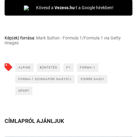
Kövesd a
Vezess.hu
-t a Google hírekben!
Kép(ek) forrása:
Mark Sutton - Formula 1/Formula 1 via Getty
Images
ALPINE
BÜNTETÉS
F1
FORMA-1
FORMA-1 SZINGAPÚRI NAGYDÍJ
PIERRE GASLY
SPORT
CÍMLAPRÓL AJÁNLJUK