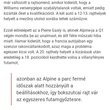
már változott a rajtsorrend, amikor kiderült, hogy a
Williams versenygépei szabálytalanok voltak, emiatt pedig
kizárták őket a kvalifikációról.
A két autó a 12-13. rajthelyek
helyett a mezőny utolsó sorába lettek száműzve.
Ezzel előrelépett az a Pierre Gasly is, akinek Alpine-ja a Q1
végén mondta be az unalmast, és állt félre műszaki hiba
miatt. Hamar kiderült, hogy a francia autójában egy
szenzor rakoncátlankodott, azaz maga a probléma
egészen kicsi volt. A 20. rajthely helyett a kizárások után
eredetileg a 18. pozícióból kezdhette volna a villanyfényes
futamot,
azonban az Alpine a parc fermé
időszak alatt hozzányúlt a
beállításokhoz, így bokszutcai rajt vár
az egyszeres futamgyőztesre.