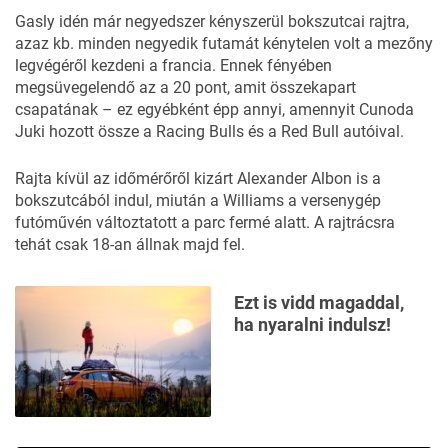
Gasly idén már negyedszer kényszerül bokszutcai rajtra,
azaz kb. minden negyedik futamát kénytelen volt a mezőny
legvégéről kezdeni a francia. Ennek fényében
megsüvegelendő az a 20 pont, amit összekapart
csapatának – ez egyébként épp annyi, amennyit Cunoda
Juki hozott össze a Racing Bulls és a Red Bull autóival.
Rajta kívül az időmérőről kizárt Alexander Albon is a
bokszutcából indul, miután a Williams a versenygép
futóművén változtatott a parc fermé alatt. A rajtrácsra
tehát csak 18-an állnak majd fel.
Ezt is vidd magaddal,
ha nyaralni indulsz!