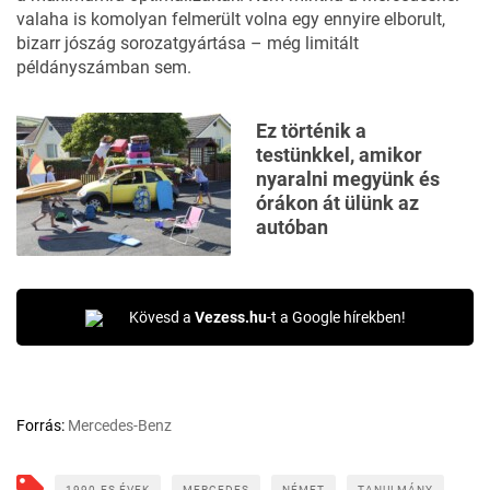
valaha is komolyan felmerült volna egy ennyire elborult,
bizarr jószág sorozatgyártása – még limitált
példányszámban sem.
Ez történik a
testünkkel, amikor
nyaralni megyünk és
órákon át ülünk az
autóban
Kövesd a
Vezess.hu
-t a Google hírekben!
Forrás:
Mercedes-Benz
1990-ES ÉVEK
MERCEDES
NÉMET
TANULMÁNY