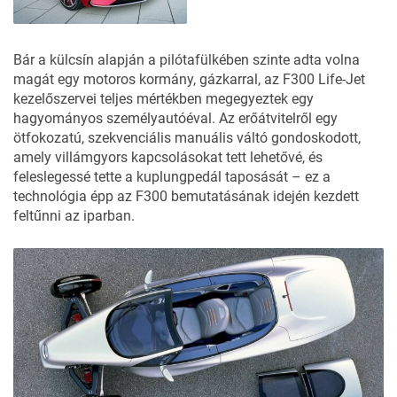
Bár a külcsín alapján a pilótafülkében szinte adta volna
magát egy motoros kormány, gázkarral, az F300 Life-Jet
kezelőszervei teljes mértékben megegyeztek egy
hagyományos személyautóéval. Az erőátvitelről egy
ötfokozatú, szekvenciális manuális váltó gondoskodott,
amely villámgyors kapcsolásokat tett lehetővé, és
feleslegessé tette a kuplungpedál taposását – ez a
technológia épp az F300 bemutatásának idején kezdett
feltűnni az iparban.