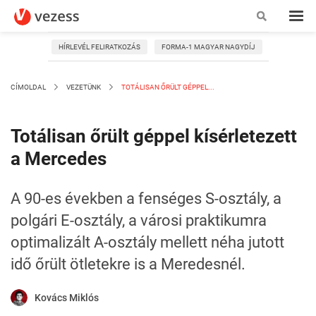
HÍRLEVÉL FELIRATKOZÁS
FORMA-1 MAGYAR NAGYDÍJ
CÍMOLDAL
VEZETÜNK
TOTÁLISAN ŐRÜLT GÉPPEL...
Totálisan őrült géppel kísérletezett
a Mercedes
A 90-es években a fenséges S-osztály, a
polgári E-osztály, a városi praktikumra
optimalizált A-osztály mellett néha jutott
idő őrült ötletekre is a Meredesnél.
Kovács Miklós