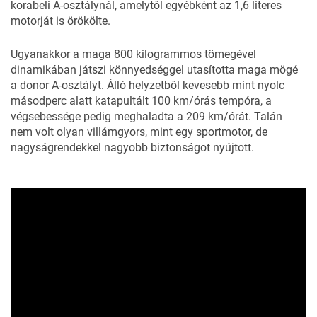
korabeli A-osztálynál, amelytől egyébként az 1,6 literes
motorját is örökölte.
Ugyanakkor a maga 800 kilogrammos tömegével
dinamikában játszi könnyedséggel utasította maga mögé
a donor A-osztályt. Álló helyzetből kevesebb mint nyolc
másodperc alatt katapultált 100 km/órás tempóra, a
végsebessége pedig meghaladta a 209 km/órát. Talán
nem volt olyan villámgyors, mint egy sportmotor, de
nagyságrendekkel nagyobb biztonságot nyújtott.