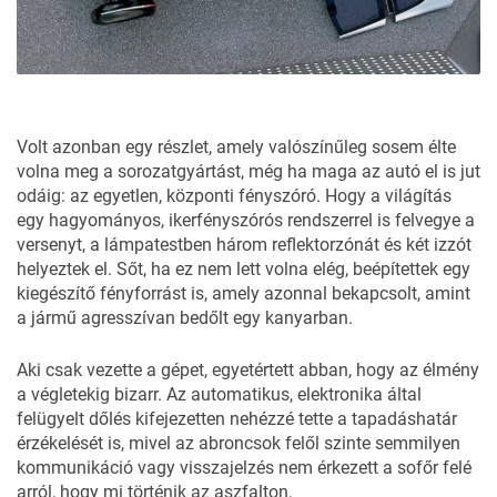
Volt azonban egy részlet, amely valószínűleg sosem élte
volna meg a sorozatgyártást, még ha maga az autó el is jut
odáig: az egyetlen, központi fényszóró. Hogy a világítás
egy hagyományos, ikerfényszórós rendszerrel is felvegye a
versenyt, a lámpatestben három reflektorzónát és két izzót
helyeztek el. Sőt, ha ez nem lett volna elég, beépítettek egy
kiegészítő fényforrást is, amely azonnal bekapcsolt, amint
a jármű agresszívan bedőlt egy kanyarban.
Aki csak vezette a gépet, egyetértett abban, hogy az élmény
a végletekig bizarr. Az automatikus, elektronika által
felügyelt dőlés kifejezetten nehézzé tette a tapadáshatár
érzékelését is, mivel az abroncsok felől szinte semmilyen
kommunikáció vagy visszajelzés nem érkezett a sofőr felé
arról, hogy mi történik az aszfalton.