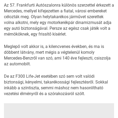
Az 57. Frankfurti Autószalonra különös szerzettel érkezett a
Mercedes, mellyel kifejezetten a fiatal, városi embereket
célozták meg. Olyan helytakarékos járművet szerettek
volna alkotni, mely egy motorkerékpár dinamizmusát adja
egy autó biztonságával. Persze az egész csak játék volt a
mérnököknek, egy frissítő kísérlet.
Meglepő volt akkor is, a kilencvenes években, és ma is
döbbent látvány, mert mégis a végtelenül komoly
Mercedes-Benzről van szó, ami 140 éve fejleszti, csiszolja
az automobilt.
De az F300 Life-Jet esetében szó sem volt valódi
biztonsági, kényelmi, takarékossági fejlesztésről. Sokkal
inkább a színtiszta, semmi máshoz nem hasonlítható
vezetési élményről és a szórakozásról szólt.