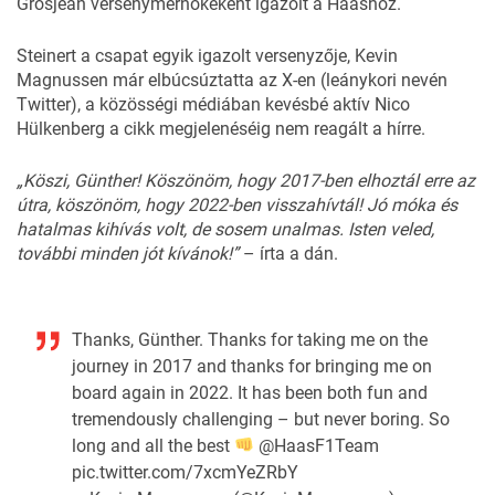
Grosjean versenymérnökeként igazolt a Haashoz.
Steinert a csapat egyik igazolt versenyzője, Kevin
Magnussen már elbúcsúztatta az X-en (leánykori nevén
Twitter), a közösségi médiában kevésbé aktív Nico
Hülkenberg a cikk megjelenéséig nem reagált a hírre.
„Köszi, Günther! Köszönöm, hogy 2017-ben elhoztál erre az
útra, köszönöm, hogy 2022-ben visszahívtál! Jó móka és
hatalmas kihívás volt, de sosem unalmas. Isten veled,
további minden jót kívánok!”
– írta a dán.
Thanks, Günther. Thanks for taking me on the
journey in 2017 and thanks for bringing me on
board again in 2022. It has been both fun and
tremendously challenging – but never boring. So
long and all the best
@HaasF1Team
pic.twitter.com/7xcmYeZRbY