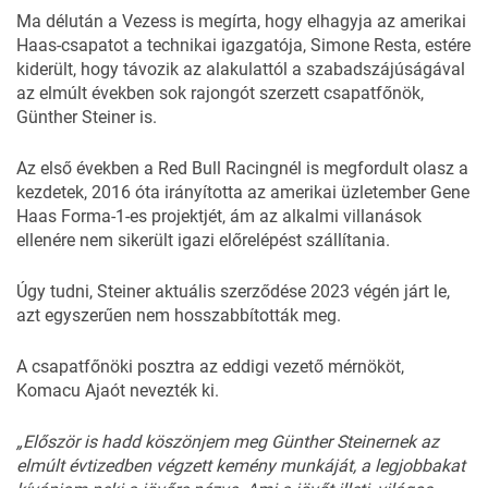
Ma délután
a Vezess is megírta
, hogy elhagyja az amerikai
Haas-csapatot a technikai igazgatója, Simone Resta, estére
kiderült, hogy távozik az alakulattól a szabadszájúságával
az elmúlt években sok rajongót szerzett csapatfőnök,
Günther Steiner is.
Az első években a Red Bull Racingnél is megfordult olasz a
kezdetek, 2016 óta irányította az amerikai üzletember Gene
Haas Forma-1-es projektjét, ám az alkalmi villanások
ellenére nem sikerült igazi előrelépést szállítania.
Úgy tudni, Steiner aktuális szerződése 2023 végén járt le,
azt egyszerűen nem hosszabbították meg.
A csapatfőnöki posztra az eddigi vezető mérnököt,
Komacu Ajaót nevezték ki.
„Először is hadd köszönjem meg Günther Steinernek az
elmúlt évtizedben végzett kemény munkáját, a legjobbakat