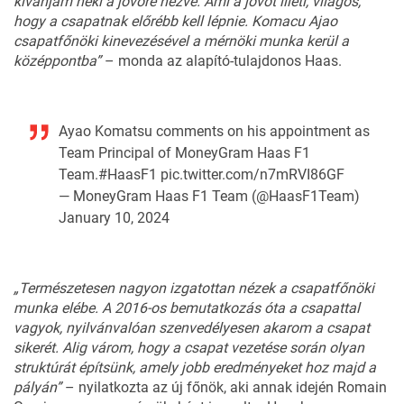
kívánjam neki a jövőre nézve. Ami a jövőt illeti, világos,
hogy a csapatnak előrébb kell lépnie. Komacu Ajao
csapatfőnöki kinevezésével a mérnöki munka kerül a
középpontba”
– monda az alapító-tulajdonos Haas.
Ayao Komatsu comments on his appointment as
Team Principal of MoneyGram Haas F1
Team.
#HaasF1
pic.twitter.com/n7mRVI86GF
— MoneyGram Haas F1 Team (@HaasF1Team)
January 10, 2024
„Természetesen nagyon izgatottan nézek a csapatfőnöki
munka elébe. A 2016-os bemutatkozás óta a csapattal
vagyok, nyilvánvalóan szenvedélyesen akarom a csapat
sikerét. Alig várom, hogy a csapat vezetése során olyan
struktúrát építsünk, amely jobb eredményeket hoz majd a
pályán”
– nyilatkozta az új főnök, aki annak idején Romain