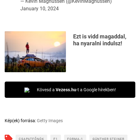
— Kevin Magnussen (@KevinMagnussen)
January 10, 2024
Ezt is vidd magaddal,
ha nyaralni indulsz!
Kövesd a
Vezess.hu
-t a Google hírekben!
Kép(ek) forrása:
Getty Images
CSAPATFŐNÖK
F1
FORMA-1
GÜNTHER STEINER