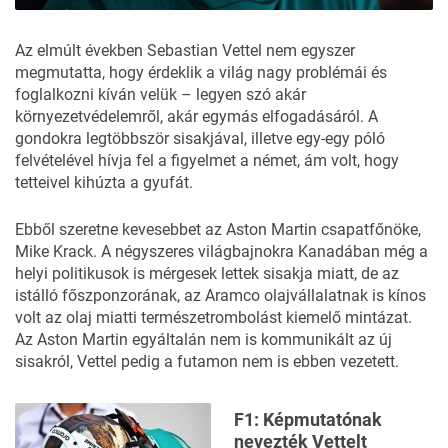
Az elmúlt években Sebastian Vettel nem egyszer
megmutatta, hogy érdeklik a világ nagy problémái és
foglalkozni kíván velük – legyen szó akár
környezetvédelemről, akár egymás elfogadásáról. A
gondokra legtöbbször sisakjával, illetve egy-egy póló
felvételével hívja fel a figyelmet a német, ám volt, hogy
tetteivel kihúzta a gyufát.
Ebből szeretne kevesebbet az Aston Martin csapatfőnöke,
Mike Krack. A négyszeres világbajnokra Kanadában még a
helyi politikusok is mérgesek lettek sisakja miatt, de az
istálló főszponzorának, az Aramco olajvállalatnak is kínos
volt az olaj miatti természetrombolást kiemelő mintázat.
Az Aston Martin egyáltalán nem is kommunikált az új
sisakról, Vettel pedig a futamon nem is ebben vezetett.
F1: Képmutatónak
nevezték Vettelt