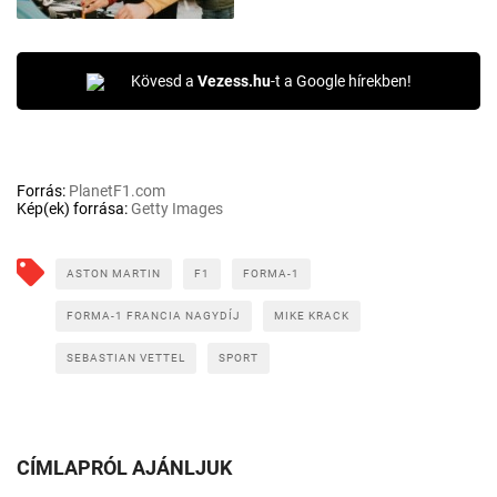
Kövesd a
Vezess.hu
-t a Google hírekben!
Forrás:
PlanetF1.com
Kép(ek) forrása:
Getty Images
ASTON MARTIN
F1
FORMA-1
FORMA-1 FRANCIA NAGYDÍJ
MIKE KRACK
SEBASTIAN VETTEL
SPORT
CÍMLAPRÓL AJÁNLJUK