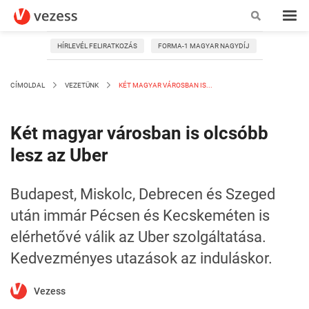
HÍRLEVÉL FELIRATKOZÁS
FORMA-1 MAGYAR NAGYDÍJ
CÍMOLDAL
VEZETÜNK
KÉT MAGYAR VÁROSBAN IS...
Két magyar városban is olcsóbb
lesz az Uber
Budapest, Miskolc, Debrecen és Szeged
után immár Pécsen és Kecskeméten is
elérhetővé válik az Uber szolgáltatása.
Kedvezményes utazások az induláskor.
Vezess