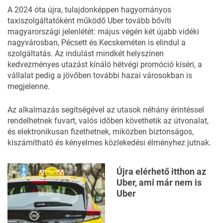
A 2024 óta újra, tulajdonképpen hagyományos
taxiszolgáltatóként működő Uber tovább bővíti
magyarországi jelenlétét: május végén két újabb vidéki
nagyvárosban, Pécsett és Kecskeméten is elindul a
szolgáltatás. Az indulást mindkét helyszínen
kedvezményes utazást kínáló hétvégi promóció kíséri, a
vállalat pedig a jövőben további hazai városokban is
megjelenne.
Az alkalmazás segítségével az utasok néhány érintéssel
rendelhetnek fuvart, valós időben követhetik az útvonalat,
és elektronikusan fizethetnek, miközben biztonságos,
kiszámítható és kényelmes közlekedési élményhez jutnak.
Újra elérhető itthon az
Uber, ami már nem is
Uber