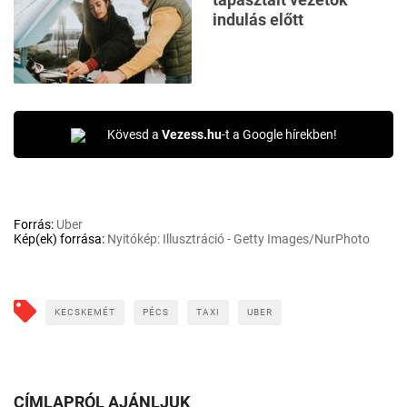
indulás előtt
Kövesd a
Vezess.hu
-t a Google hírekben!
Forrás:
Uber
Kép(ek) forrása:
Nyitókép: Illusztráció - Getty Images/NurPhoto
KECSKEMÉT
PÉCS
TAXI
UBER
CÍMLAPRÓL AJÁNLJUK