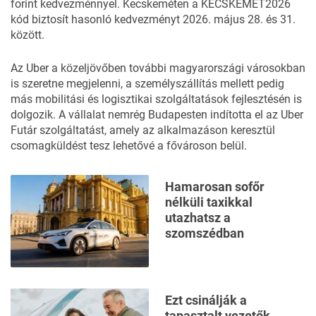
forint kedvezménnyel. Kecskeméten a KECSKEMET2026
kód biztosít hasonló kedvezményt 2026. május 28. és 31.
között.
Az Uber a közeljövőben további magyarországi városokban
is szeretne megjelenni, a személyszállítás mellett pedig
más mobilitási és logisztikai szolgáltatások fejlesztésén is
dolgozik. A vállalat nemrég Budapesten indította el az Uber
Futár szolgáltatást, amely az alkalmazáson keresztül
csomagküldést tesz lehetővé a fővároson belül.
Hamarosan sofőr
nélküli taxikkal
utazhatsz a
szomszédban
Ezt csinálják a
tapasztalt vezetők