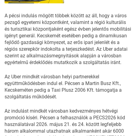
A pécsi indulás mögött többek között az áll, hogy a város
pezsgő egyetemi központként, valamint a régió kulturális
és turisztikai központjaként egész évben jelentős mobilitási
igényt generál. Kecskemét esetében pedig a dinamikusan
fejlődő gazdasági környezet, az erős ipari jelenlét és a
régiós szerepkör indokolta a terjeszkedést. Az Uber adatai
szerint az alkalmazásmegnyitások alapján a városban
egyértelmű érdeklődés mutatkozik a szolgáltatás iránt.
Az Uber mindkét városban helyi partnerekkel
együttműködésben indul el. Pécsen a Martin Busz Kft.,
Kecskeméten pedig a Taxi Plusz 2006 Kft. támogatja a
szolgáltatás működését.
Az indulást mindkét városban kedvezményes hétvégi
promóció kíséri. Pécsen a felhasználók a PECS2026 kód
használatával 2026. május 21. és 24. között legfeljebb
három alkalommal utazhatnak alkalmanként akár 6000